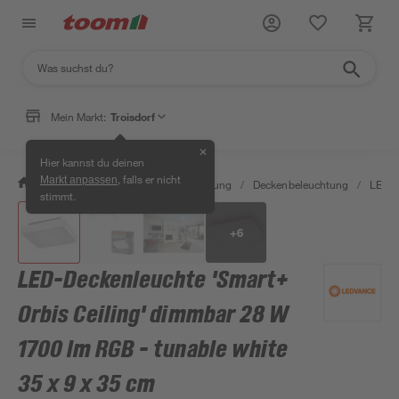
Mein Markt:
Troisdorf
✕
Hier kannst du deinen
, falls er nicht
Markt anpassen
/
Wohnen & Haushalt
/
Beleuchtung
/
Deckenbeleuchtung
/
LED-P
stimmt.
+
6
LED-Deckenleuchte 'Smart+
Orbis Ceiling' dimmbar 28 W
1700 lm RGB - tunable white
35 x 9 x 35 cm