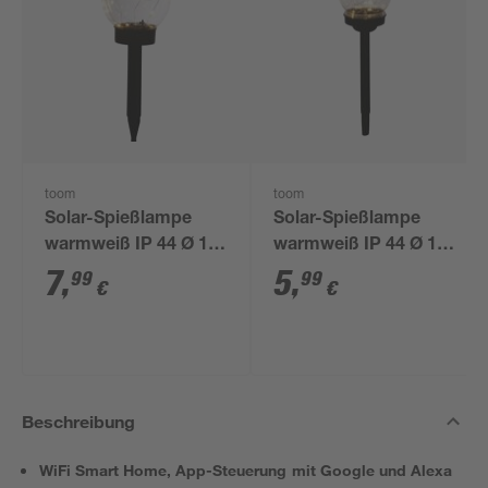
toom
toom
Solar-Spießlampe
Solar-Spießlampe
warmweiß IP 44 Ø 15
warmweiß IP 44 Ø 10
x 44 cm
x 39 cm
7
,
5
,
99
99
€
€
Beschreibung
WiFi Smart Home, App-Steuerung mit Google und Alexa