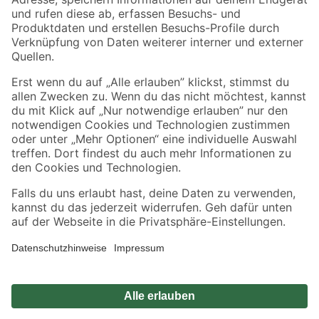
Zahlungsarten
Versandarten
Sicher einkaufen
Jetzt die toom-App herunterladen
Alle Preisangaben in EUR inkl. gesetzl. MwSt.. Die dargestellten Angebote sind unter
Umständen nicht in allen Märkten verfügbar. Die angegebenen Verfügbarkeiten beziehen
sich auf den unter "Mein Markt" ausgewählten toom Baumarkt. Alle Angebote und
Produkte nur solange der Vorrat reicht.
*Paketversand ab 59 € versandkostenfrei, gilt nicht für Artikel mit Speditionsversand, hier
fallen zusätzliche Versandkosten an.
Datenschutz
Privatsphäre
Impressum
AGB
Nutzungsbedingungen
Widerrufsrecht
Vertrag widerrufen