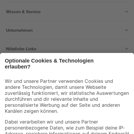
Wissen & Service
Unternehmen
Nützliche Links
Bleib auf dem Laufenden mit unserem Newsletter
Der toom Newsletter: Keine Angebote und Aktionen mehr verpassen!
Zur Newsletter Anmeldung
Folge uns