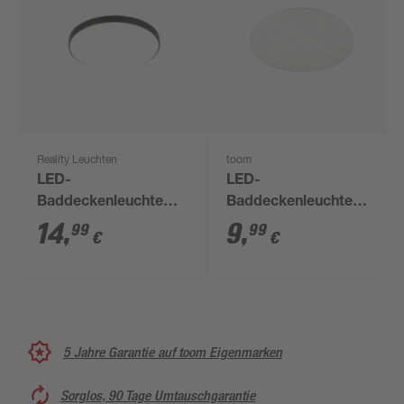
Reality Leuchten
toom
LED-
LED-
Baddeckenleuchte
Baddeckenleuchte
'Spica' 18 W 2000 lm
'Lola' 12,5 W 1350 lm
14
,
9
,
99
99
€
€
neutralweiß Ø 27 x 5
neutralweiß Ø 27,8 x
cm
6,5 cm
5 Jahre Garantie auf toom Eigenmarken
Sorglos, 90 Tage Umtauschgarantie