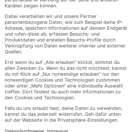
Folge uns
Zahlungsarten
Versandarten
Sicher einkaufen
Jetzt die toom-App herunterladen
Alle Preisangaben in EUR inkl. gesetzl. MwSt.. Die dargestellten Angebote sind unter
Umständen nicht in allen Märkten verfügbar. Die angegebenen Verfügbarkeiten beziehen
sich auf den unter "Mein Markt" ausgewählten toom Baumarkt. Alle Angebote und
Produkte nur solange der Vorrat reicht.