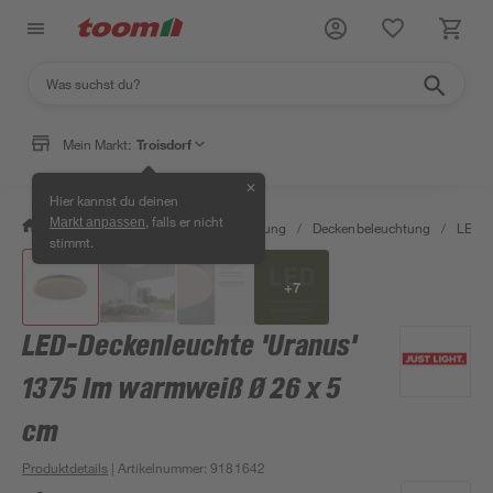
Mein Markt:
Troisdorf
✕
Hier kannst du deinen
, falls er nicht
Markt anpassen
/
Wohnen & Haushalt
/
Beleuchtung
/
Deckenbeleuchtung
/
LED-P
stimmt.
+
7
LED-Deckenleuchte 'Uranus'
1375 lm warmweiß Ø 26 x 5
cm
Produktdetails
| Artikelnummer
:
9181642