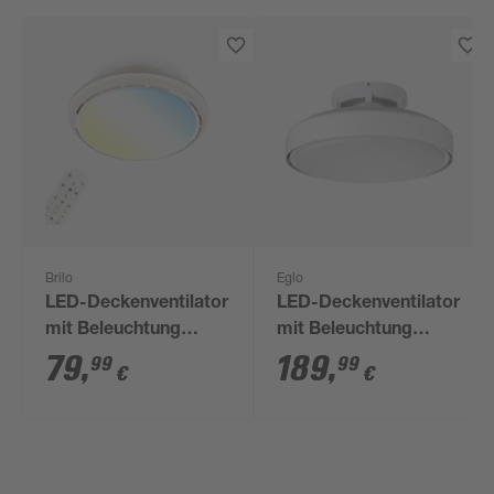
Brilo
Eglo
LED-Deckenventilator
LED-Deckenventilator
mit Beleuchtung
mit Beleuchtung
'Dison' dimmbar 2700
'Morenci' dimmbar
79
,
189
,
99
99
€
€
lm RGB - tunable
45,9 W 5200 lm
white Ø 44 x 175 cm
warmweiß,
neutralweiß Ø 48 x 24
cm