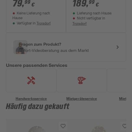
Beleuchtung 'Dison'
Beleuchtung
79
,
189
,
99
99
€
€
dimmbar 2700 lm
'Morenci' dimmbar
Keine Lieferung nach
Lieferung nach Hause
RGB - tunable white
45,9 W 5200 lm
Hause
Nicht verfügbar in
Ø 44 x 175 cm
warmweiß,
Troisdorf
Troisdorf
Verfügbar in
neutralweiß Ø 48 x
24 cm
Fragen zum Produkt?
Sofort-Videoberatung aus dem Markt
Unsere passenden Services
Handwerksservice
Mietgeräteservice
Miettra
Häufig dazu gekauft