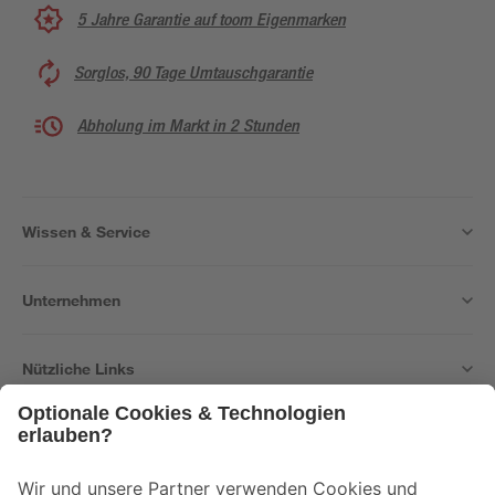
5 Jahre Garantie auf toom Eigenmarken
Sorglos, 90 Tage Umtauschgarantie
Abholung im Markt in 2 Stunden
Wissen & Service
Unternehmen
Nützliche Links
Bleib auf dem Laufenden mit unserem Newsletter
Der toom Newsletter: Keine Angebote und Aktionen mehr verpassen!