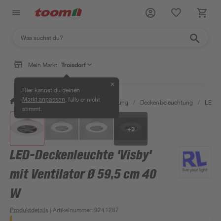
Mein Markt:
Troisdorf
✕
Hier kannst du deinen
, falls er nicht
Markt anpassen
/
Wohnen & Haushalt
/
Beleuchtung
/
Deckenbeleuchtung
/
LED-V
stimmt.
+
3
LED-Deckenleuchte 'Visby'
mit Ventilator Ø 59,5 cm 40
W
Produktdetails
| Artikelnummer
:
9241287