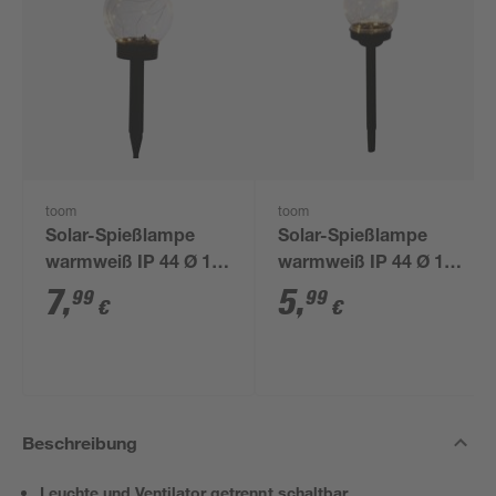
toom
toom
Solar-Spießlampe
Solar-Spießlampe
warmweiß IP 44 Ø 15
warmweiß IP 44 Ø 10
x 44 cm
x 39 cm
7
,
5
,
99
99
€
€
Beschreibung
Leuchte und Ventilator getrennt schaltbar