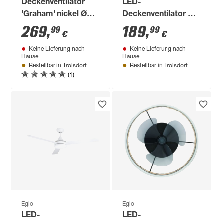
Deckenventilator
LED-
'Graham' nickel Ø
Deckenventilator mit
132 cm
Beleuchtung 'Orcutt'
269
,
189
,
99
99
€
€
dimmbar 16,5 W
Keine Lieferung nach
Keine Lieferung nach
2300 lm warmweiß
Hause
Hause
bis tageslichtweiß Ø
Troisdorf
Troisdorf
Bestellbar in
Bestellbar in
(1)
132 x 45,5 cm
Eglo
Eglo
LED-
LED-