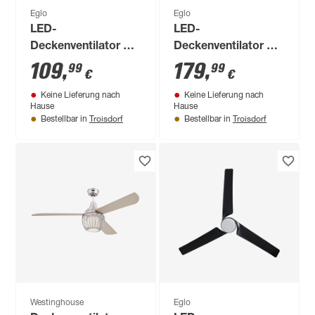
Eglo
Eglo
LED-
LED-
Deckenventilator mit
Deckenventilator mit
Beleuchtung
Beleuchtung 'Sazan'
109
,
179
,
99
99
€
€
'Kostrena' dimmbar
dimmbar 37,8 W
Keine Lieferung nach
Keine Lieferung nach
25,5 W 3300 lm
4800 lm warmweiß,
Hause
Hause
warmweiß,
neutralweiß Ø 55 x
Troisdorf
Troisdorf
Bestellbar in
Bestellbar in
neutralweiß Ø 45,5 x
20 cm
19 cm
Westinghouse
Eglo