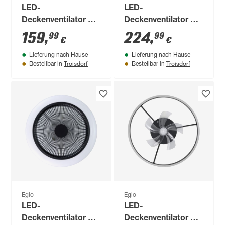
LED-
LED-
Deckenventilator mit
Deckenventilator mit
Beleuchtung
Beleuchtung
159
,
224
,
99
99
€
€
'Albufeira' dimmbar
'Namori' dimmbar
Lieferung nach Hause
Lieferung nach Hause
25,5 W 3300 lm
27 W 4400 lm
Troisdorf
Troisdorf
Bestellbar in
Bestellbar in
warmweiß,
warmweiß,
neutralweiß Ø 50 x
neutralweiß Ø 50 x
20 cm
14 cm
Eglo
Eglo
LED-
LED-
Deckenventilator mit
Deckenventilator mit