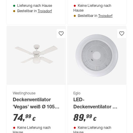
Lieferung nach Hause
Keine Lieferung nach
tunable white Ø 50 x
RGB - tunable white
Troisdorf
Hause
Bestellbar in
46 cm
Ø 44 x 16,5 cm
Troisdorf
Bestellbar in
Westinghouse
Eglo
Deckenventilator
LED-
'Vegas' weiß Ø 105
Deckenventilator mit
cm
Beleuchtung
74
,
89
,
99
99
€
€
'Sayulita 1' dimmbar
Keine Lieferung nach
Keine Lieferung nach
20,8 W 3280 lm
Hause
Hause