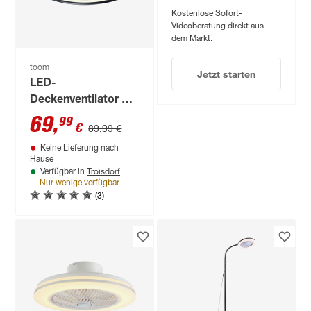
Kostenlose Sofort-
Videoberatung direkt aus
dem Markt.
toom
Jetzt starten
LED-
Deckenventilator mit
Beleuchtung
69
,
99
€
89,99 €
dimmbar 40 W
Keine Lieferung nach
warmweiß,
Hause
neutralweiß,
Troisdorf
Verfügbar in
Farbwechsler Ø 47 x
Nur wenige verfügbar
(3)
14 cm