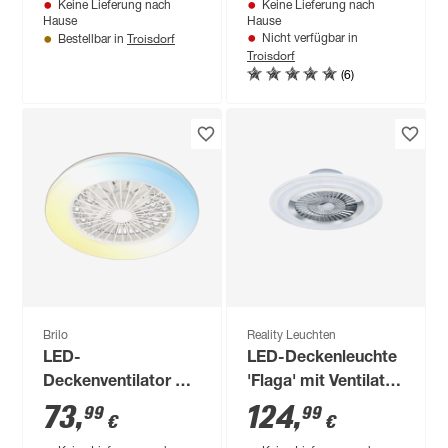
Keine Lieferung nach
Keine Lieferung nach
31,7 W 3200 lm RGB
warmweiß,
Hause
Hause
- tunable white Ø 48
neutralweiß Ø 48 x
Troisdorf
Nicht verfügbar in
Bestellbar in
Troisdorf
x 21 cm
13,4 cm
(6)
Brilo
Reality Leuchten
LED-
LED-Deckenleuchte
Deckenventilator mit
'Flaga' mit Ventilator
Beleuchtung 'Fanti'
Ø 60 cm 5000 lm
73
,
124
,
99
99
€
€
dimmbar warmweiß