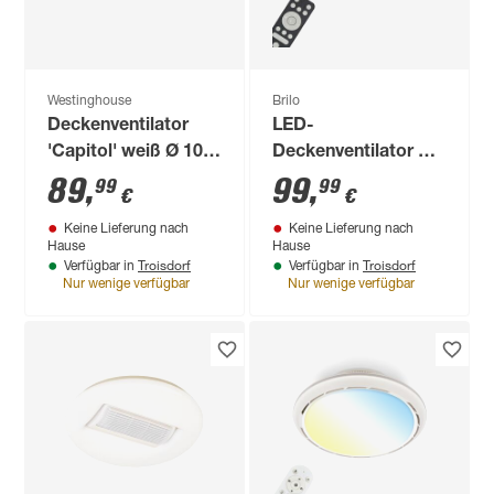
Westinghouse
Brilo
Deckenventilator
LED-
'Capitol' weiß Ø 105
Deckenventilator mit
cm
Beleuchtung 'Air'
89
,
99
,
99
99
€
€
6400 lm RGB -
Keine Lieferung nach
Keine Lieferung nach
tunable white Ø 48 x
Hause
Hause
150 cm
Troisdorf
Troisdorf
Verfügbar in
Verfügbar in
Nur wenige verfügbar
Nur wenige verfügbar