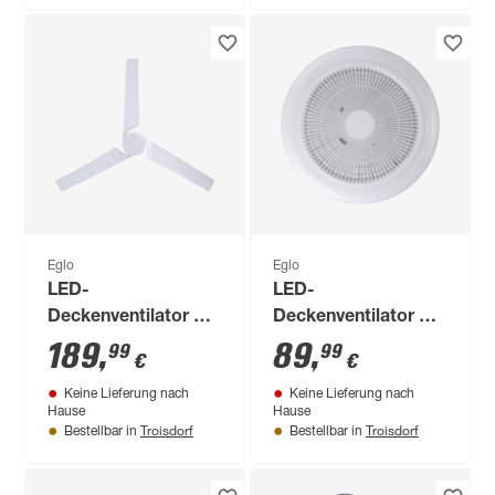
20 cm
Eglo
Eglo
LED-
LED-
Deckenventilator mit
Deckenventilator mit
Beleuchtung 'Orcutt'
Beleuchtung
189
,
89
,
99
99
€
€
dimmbar 16,5 W
'Sayulita 1' dimmbar
Keine Lieferung nach
Keine Lieferung nach
2300 lm warmweiß
25,3 W 3280 lm RGB
Hause
Hause
bis tageslichtweiß Ø
- tunable white Ø 46
Troisdorf
Troisdorf
Bestellbar in
Bestellbar in
132 x 45,5 cm
x 14,5 cm