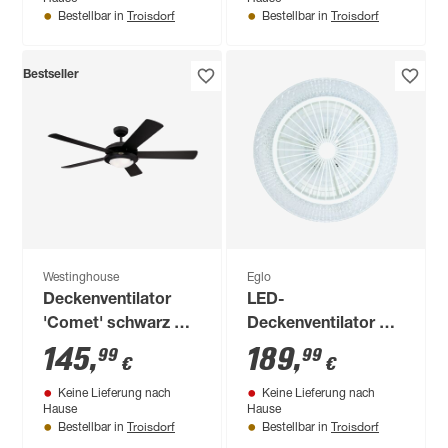
warmweiß,
Troisdorf
Troisdorf
Bestellbar in
Bestellbar in
neutralweiß Ø 46 x
14,5 cm
Bestseller
Westinghouse
Eglo
Deckenventilator
LED-
'Comet' schwarz Ø
Deckenventilator mit
132 cm
Beleuchtung
145
,
189
,
99
99
€
€
'Malinska' dimmbar
Keine Lieferung nach
Keine Lieferung nach
37,8 W 4800 lm
Hause
Hause
warmweiß,
Troisdorf
Troisdorf
Bestellbar in
Bestellbar in
neutralweiß Ø 55 x