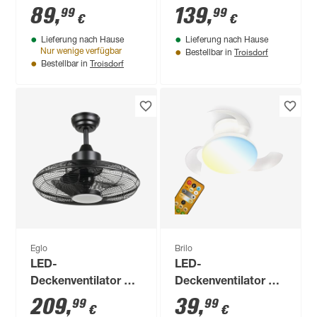
Beleuchtung
Beleuchtung
89
,
139
,
99
99
€
€
'Sayulita 1' dimmbar
'Marinella' dimmbar
Lieferung nach Hause
Lieferung nach Hause
20,8 W 3280 lm
36 W 4000 lm RGB -
Troisdorf
Nur wenige verfügbar
Bestellbar in
warmweiß,
tunable white Ø 50 x
Troisdorf
Bestellbar in
neutralweiß Ø 46 x
15,5 cm
14,5 cm
Eglo
Brilo
LED-
LED-
Deckenventilator mit
Deckenventilator mit
Beleuchtung 'Igeldo'
Beleuchtung 'Ravan'
209
,
39
,
99
99
€
€
15 W 1800 lm RGB -
dimmbar 1300 lm