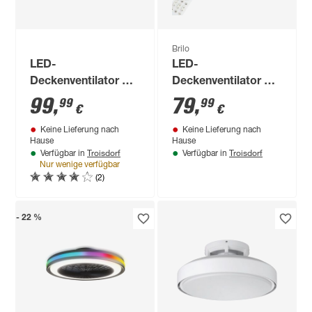
Brilo
LED-
LED-
Deckenventilator mit
Deckenventilator mit
Beleuchtung 5900 lm
Beleuchtung 'Dison'
99
,
79
,
99
99
€
€
warmweiß,
dimmbar 2700 lm
Keine Lieferung nach
Keine Lieferung nach
tageslichtweiß Ø 50
RGB - tunable white
Hause
Hause
x 15,6 cm
Ø 44 x 175 cm
Troisdorf
Troisdorf
Verfügbar in
Verfügbar in
Nur wenige verfügbar
(2)
- 22 %