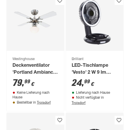
Westinghouse
Brilliant
Deckenventilator
LED-Tischlampe
'Portland Ambiance'
'Vesto' 2 W 9 lm
chrom Ø 90 cm
warmweiß,
79
,
24
,
99
99
€
€
neutralweiß Ø 18,9 x
Keine Lieferung nach
Lieferung nach Hause
27,5 cm
Hause
Nicht verfügbar in
Troisdorf
Troisdorf
Bestellbar in