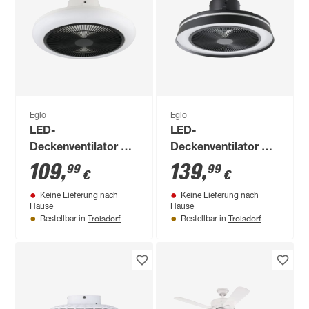
Eglo
Eglo
LED-
LED-
Deckenventilator mit
Deckenventilator mit
Beleuchtung
Beleuchtung
109
,
139
,
99
99
€
€
'Kostrena' dimmbar
'Vallonia' dimmbar
Keine Lieferung nach
Keine Lieferung nach
25,5 W 3300 lm
31,5 W 3200 lm RGB
Hause
Hause
warmweiß,
- tunable white Ø 48
Troisdorf
Troisdorf
Bestellbar in
Bestellbar in
neutralweiß Ø 45,5 x
x 21 cm
19 cm