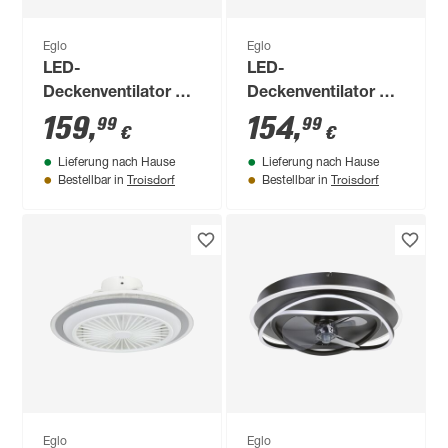
Eglo
Eglo
LED-
LED-
Deckenventilator mit
Deckenventilator mit
Beleuchtung
Beleuchtung
159
,
154
,
99
99
€
€
'Lovisca' dimmbar
'Sayulita-L' dimmbar
Lieferung nach Hause
Lieferung nach Hause
37,8 W 4800 lm
37,8 W 4800 lm
Troisdorf
Troisdorf
Bestellbar in
Bestellbar in
warmweiß,
warmweiß,
neutralweiß Ø 55 x
neutralweiß Ø 55 x
20 cm
20 cm
Eglo
Eglo