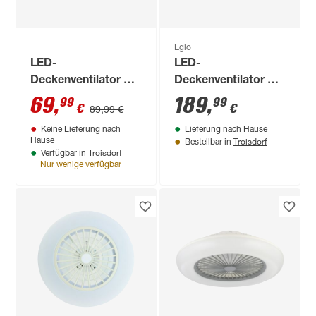
Eglo
LED-
LED-
Deckenventilator mit
Deckenventilator mit
Beleuchtung
Beleuchtung
69
,
189
,
99
99
€
€
89,99 €
dimmbar 5000 lm
'Morenci' dimmbar
Keine Lieferung nach
Lieferung nach Hause
tageslichtweiß,
45,9 W 5200 lm
Troisdorf
Hause
Bestellbar in
Farbwechsler Ø 47 x
warmweiß,
Troisdorf
Verfügbar in
14 cm
neutralweiß Ø 48 x
Nur wenige verfügbar
24 cm