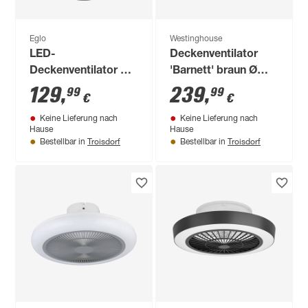
Eglo
Westinghouse
LED-
Deckenventilator
Deckenventilator mit
'Barnett' braun Ø
Beleuchtung
122 cm
129
,
239
,
99
99
€
€
'Vallonia 1' dimmbar
Keine Lieferung nach
Keine Lieferung nach
31,7 W 3200 lm RGB
Hause
Hause
- tunable white Ø 48
Troisdorf
Troisdorf
Bestellbar in
Bestellbar in
x 21 cm