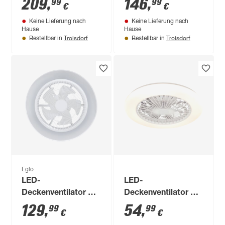
209
,
146
,
99
99
€
€
'Sesimbra' 19 W
'Almeria' dimmbar
Keine Lieferung nach
Keine Lieferung nach
2300 lm RGB -
25,5 W 3300 lm
Hause
Hause
tunable white Ø 132
warmweiß,
Troisdorf
Troisdorf
Bestellbar in
Bestellbar in
x 32 cm
neutralweiß Ø 48 x
19 cm
Eglo
LED-
LED-
Deckenventilator mit
Deckenventilator mit
Beleuchtung
Beleuchtung
129
,
54
,
99
99
€
€
'Vallonia 1' dimmbar
dimmbar 40 W