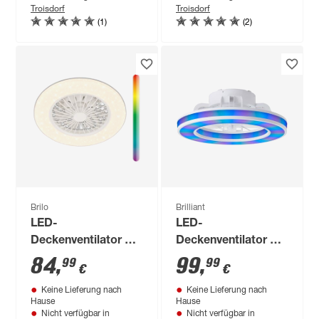
Troisdorf
Troisdorf
48,5 x 14,5 cm
x 18,5 cm
(1)
(2)
Brilo
Brilliant
LED-
LED-
Deckenventilator mit
Deckenventilator mit
Beleuchtung
Beleuchtung
84
,
99
,
99
99
€
€
'Tuuletin' dimmbar
'Mondello' dimmbar
Keine Lieferung nach
Keine Lieferung nach
tageslichtweiß,
3100 lm warmweiß,
Hause
Hause
Farbwechsler Ø 48,5
Farbwechsler Ø 41,5
Nicht verfügbar in
Nicht verfügbar in