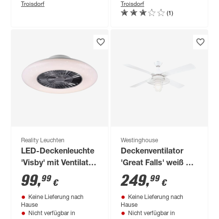
Troisdorf
Troisdorf
(1)
Reality Leuchten
Westinghouse
LED-Deckenleuchte
Deckenventilator
'Visby' mit Ventilator
'Great Falls' weiß Ø
Ø 59,5 cm 40 W
132 cm
99
,
249
,
99
99
€
€
Keine Lieferung nach
Keine Lieferung nach
Hause
Hause
Nicht verfügbar in
Nicht verfügbar in