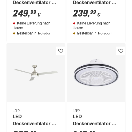
Deckenventilator mit
Deckenventilator mit
Beleuchtung
Beleuchtung 'Frana'
249
,
239
,
99
99
€
€
'Sesimbra' 19 W
dimmbar 28 W 3600
Keine Lieferung nach
Keine Lieferung nach
2300 lm RGB -
lm warmweiß,
Hause
Hause
tunable white Ø 132
neutralweiß Ø 50 x
Troisdorf
Troisdorf
Bestellbar in
Bestellbar in
x 32 cm
17 cm
Eglo
Eglo
LED-
LED-
Deckenventilator mit
Deckenventilator mit
Beleuchtung
Beleuchtung