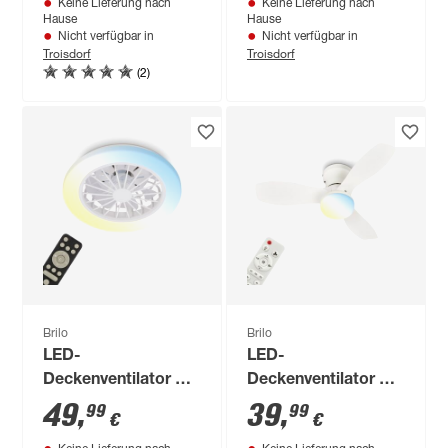
Keine Lieferung nach
Keine Lieferung nach
bis tageslichtweiß Ø
Hause
Hause
48,5 x 14,5 cm
Nicht verfügbar in
Nicht verfügbar in
Troisdorf
Troisdorf
(2)
Brilo
Brilo
LED-
LED-
Deckenventilator mit
Deckenventilator mit
Beleuchtung 'Pafo'
Beleuchtung 'Pan'
49
,
39
,
99
99
€
€
dimmbar 2600 lm
dimmbar 1300 lm