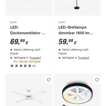
toom
toom
LED-
LED-Stehlampe
Deckenventilator mit
dimmbar 1600 lm
Beleuchtung
warmweiß,
69
,
59
,
99
99
€
€
dimmbar 3100 lm
tageslichtweiß,
Keine Lieferung nach
Keine Lieferung nach
warmweiß bis
Farbwechsler Ø 28 x
Hause
Hause
tageslichtweiß Ø 51
185 cm
Troisdorf
Troisdorf
Verfügbar in
Verfügbar in
x 20 cm
Nur wenige verfügbar
(1)