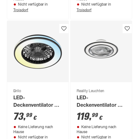
59,5 x 20,5 cm
Ø 45 x 32,3 cm
Nicht verfügbar in
Nicht verfügbar in
Troisdorf
Troisdorf
Brilo
Reality Leuchten
LED-
LED-
Deckenventilator mit
Deckenventilator mit
Beleuchtung 'Fanti'
Beleuchtung
73
,
119
,
99
99
€
€
dimmbar 5300 lm
dimmbar 36 W 5000
Keine Lieferung nach
Keine Lieferung nach
warmweiß bis
lm warmweiß bis
Hause
Hause
tageslichtweiß Ø
tageslichtweiß Ø 60
Nicht verfügbar in
Nicht verfügbar in