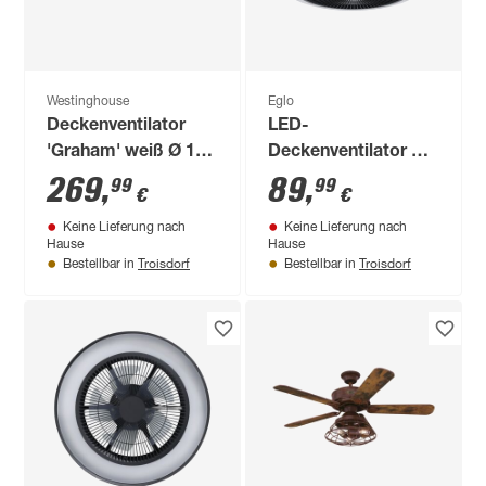
Westinghouse
Eglo
Deckenventilator
LED-
'Graham' weiß Ø 132
Deckenventilator mit
cm
Beleuchtung
269
,
89
,
99
99
€
€
'Sayulita' dimmbar
Keine Lieferung nach
Keine Lieferung nach
25,5 W 3200 lm
Hause
Hause
warmweiß,
Troisdorf
Troisdorf
Bestellbar in
Bestellbar in
neutralweiß Ø 45,5 x
20,5 cm