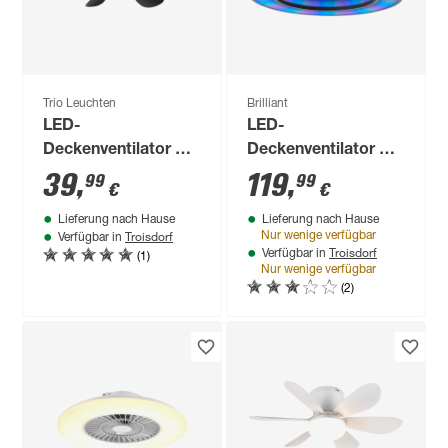
Trio Leuchten
Brilliant
LED-
LED-
Deckenventilator mit
Deckenventilator mit
Beleuchtung 'Lund'
Beleuchtung
39
,
119
,
99
99
€
€
dimmbar 850 lm
'Mondello' dimmbar
Lieferung nach Hause
Lieferung nach Hause
tageslichtweiß Ø 53
3100 lm warmweiß,
Troisdorf
Nur wenige verfügbar
Verfügbar in
x 16 cm
Farbwechsler Ø 41,5
Troisdorf
(1)
Verfügbar in
x 14,6 cm
Nur wenige verfügbar
(2)