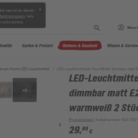
✕
ier kannst du deinen
, falls
Markt anpassen
r nicht stimmt.
Mein 
Sanitär
Garten & Freizeit
Wohnen & Haushalt
Wissen & Servic
Smart Home LED-Leuchtmittel
/
LED-Leuchtmittelset 'Hue White' dimmbar matt 
LED-Leuchtmitte
+
6
dimmbar matt E2
warmweiß 2 Stü
Produktdetails
| Artikelnummer
:
9241222
29
,
99
€