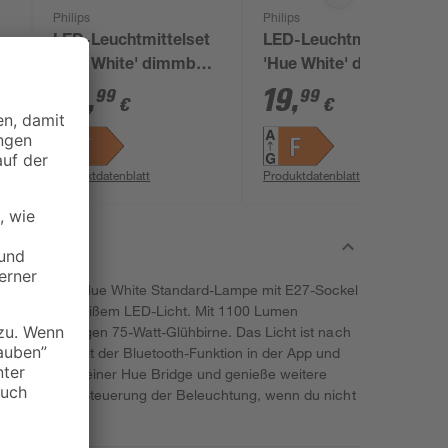
Philips
Philips
LED-Leuchtmittelset
LED-Leuchtmittel
'Hue White' dimmbar
'Hue White' dimmbar
Kerze matt E14 5,5 W
Kerze matt E14 5,5 W
34
,
19
,
99
99
€
€
470 lm warmweiß 2
470 lm warmweiß
Stück
Produktdatenblatt
Produktdatenblatt
eine Philips Hue White Standard-Lampe mit E27-Sockel
se mit warmweißem LED-Licht. Mit 1100 Lumen
 einer ehemaligen 75-Watt-Glühbirne. Das Licht ist nach
 10 Lampen mit der Bluetooth-Funktion in der App und
ppele sie mit einer Hue Bridge und genieße weitere
Timer oder die Steuerung der Beleuchtung, wenn du nicht