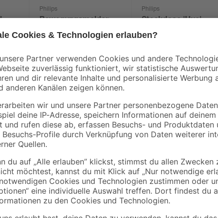
Philips
Philips
l
Bewegungsmelder
Steckdose 'Hue'
mbar
'Hue' Indoor
Smart Plug DE/AT
1055
39
,
29
,
99
99
€
€
Füge deinem Beleuchtungssystem 
hinzu und bereichere dein Zuhau
entspricht ihre Leuchtleistung der
Belieben dimmbar. Steuere bis zu
dimme alle Lampen in Echtzeit. Ko
intelligente Funktionen, wie den 
zu Hause bist.