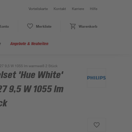
Vorteilskarte
Kontakt
Karriere
Hilfe
Konto
Merkliste
Warenkorb
e
Angebote & Neuheiten
E27 9,5 W 1055 lm warmweiß 2 Stück
lset 'Hue White'
7 9,5 W 1055 lm
ck