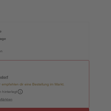
e
tage
en
sdorf
 empfehlen dir eine Bestellung im Markt.
h hinterlegt
 Märkten