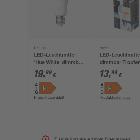
Philips
toom
LED-Leuchtmittel
LED-Leuchtmitte
'Hue White' dimmbar
dimmbar Tropfe
matt E27 9,5 W 1055
matt E27 4,9 W 4
19
,
13
,
99
99
€
€
lm warmweiß
RGB - tunable wh
Produktdatenblatt
Produktdatenblatt
5 Jahre Garantie auf toom Eigenmarken