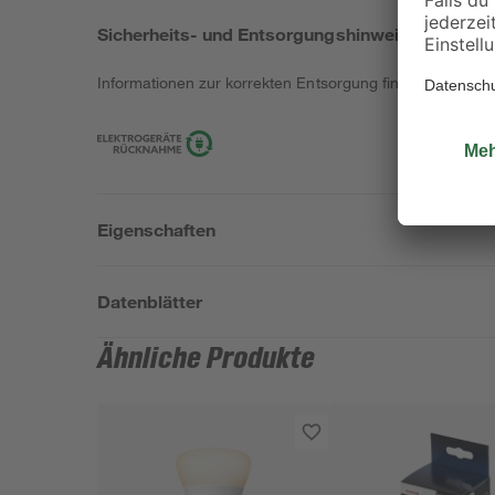
Sicherheits- und Entsorgungshinweise
Informationen zur korrekten Entsorgung findest du
hier
.
Eigenschaften
Datenblätter
Ähnliche Produkte