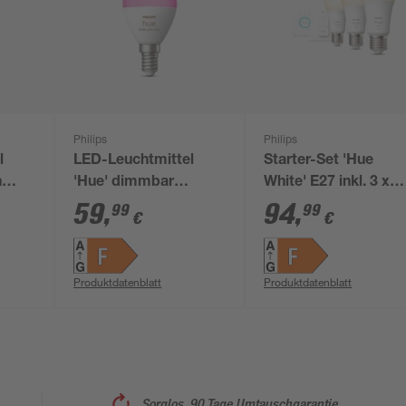
Philips
Philips
l
LED-Leuchtmittel
Starter-Set 'Hue
n
'Hue' dimmbar
White' E27 inkl. 3 x
70 lm
Tropfen matt E14 5,1
LED-Lampe E27 9,5
59
,
94
,
99
99
€
€
ite
W 370 lm warmweiß
W, Dimmschalter
bis tageslichtweiß
Produktdatenblatt
Produktdatenblatt
Sorglos, 90 Tage Umtauschgarantie