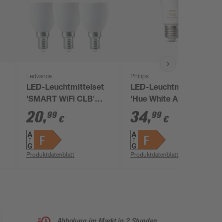
Ledvance
Philips
LED-Leuchtmittelset
LED-Leuchtmittel
'SMART WiFi CLB'
'Hue White Ambiance'
dimmbar Kerze matt
dimmbar matt E27 8
20
,
34
,
99
99
€
€
E14 4,9 W 470 lm
W 800 lm neutralweiß
warmweiß 3 Stück
Produktdatenblatt
Produktdatenblatt
Abholung im Markt in 2 Stunden