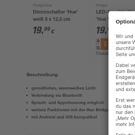
Philips Hue
Philips
Dimmschalter 'Hue'
LED-Leuchtmitte
weiß 8 x 12,5 cm
'Hue White' dim
matt E27 9,5 W 
19
,
19
,
99
99
€
€
lm warmweiß
Produktdatenblatt
Beschreibung
gemütliches, warmweißes Licht
Verbindung via Bluetooth
Sprach- und Appsteuerung möglich
weitere Funktionen mit der Hue Bridge möglich
mit Android und iOS kompatibel