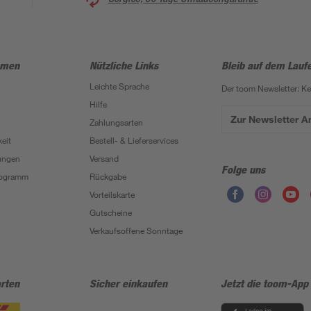
hmen
Nützliche Links
Bleib auf dem Lauf
Leichte Sprache
Der toom Newsletter: K
Hilfe
Zur Newsletter 
Zahlungsarten
eit
Bestell- & Lieferservices
ungen
Versand
Folge uns
Programm
Rückgabe
Vorteilskarte
Gutscheine
Verkaufsoffene Sonntage
rten
Sicher einkaufen
Jetzt die toom-App