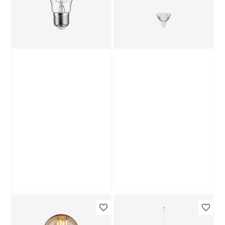
5
,
12
,
€
€
W 225 lm warmweiß
Produktdatenblatt
Produktdatenblatt
Lieferung nach Hause
Lieferung nach Hause
Troisdorf
Troisdorf
Verfügbar in
Verfügbar in
Paulmann
Philips
LED-Leuchtmittel
LED-Leuchtmittel