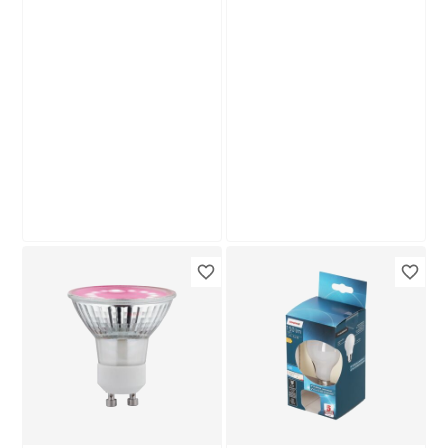
Produktdatenblatt
Produktdatenblatt
Lieferung nach Hause
Troisdorf
Lieferung nach Hause
Verfügbar in
Troisdorf
Verfügbar in
Nur wenige verfügbar
toom
LED-Leuchtmittel
LED-Leuchtmittelset
dimmbar Reflektor
Stift klar G9 2,6 W
matt GU10 4,9 W
320 lm warmweiß 3
13
,
11
,
99
99
€
€
400 lm RGB -
Stück
tunable white