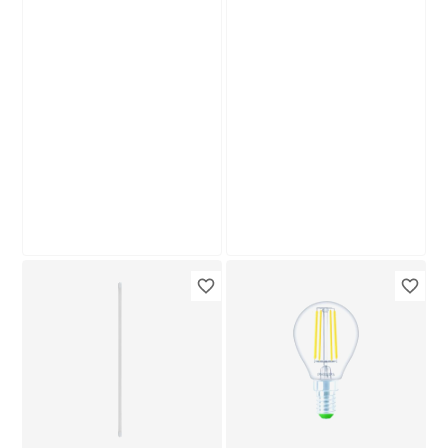
Produktdatenblatt
Produktdatenblatt
Lieferung nach Hause
Lieferung nach Hause
Troisdorf
Troisdorf
Verfügbar in
Verfügbar in
toom
toom
LED-Leuchtröhre
LED-Leuchtmittelset
G13 18 W 2000 lm
Kerze matt E14 3,4
tageslichtweiß
W 470 lm warmweiß
12
,
6
,
99
99
€
€
3 Stück