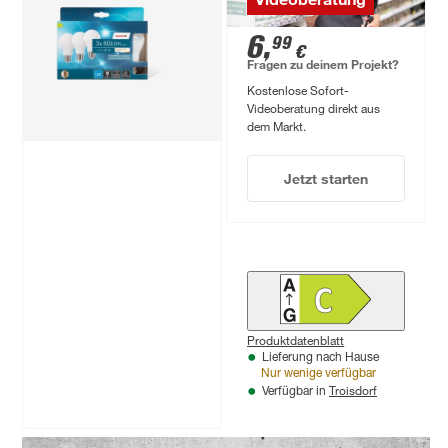
Tropfen matt E27 9,5
Tropfen klar E27 40
W 1521 lm
W 470 lm warmweiß
13
,
6
,
99
99
€
€
warmweiß 3 Stück
3 Stück
Fragen zu deinem Projekt?
Kostenlose Sofort-
Videoberatung direkt aus
dem Markt.
Jetzt starten
Produktdatenblatt
Produktdatenblatt
Lieferung nach Hause
Lieferung nach Hause
Nur wenige verfügbar
Nur wenige verfügbar
Troisdorf
Troisdorf
Verfügbar in
Verfügbar in