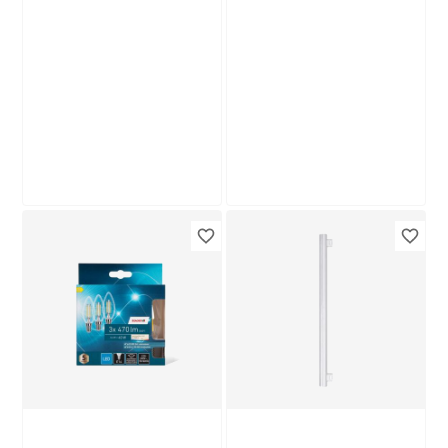
toom
B1
LED-Leuchtröhre
LED-Leuchtröhre
matt G13 17 W 2300
matt G13 22 W 2265
lm neutralweiß
lm neutralweiß
12
,
8
,
99
99
€
€