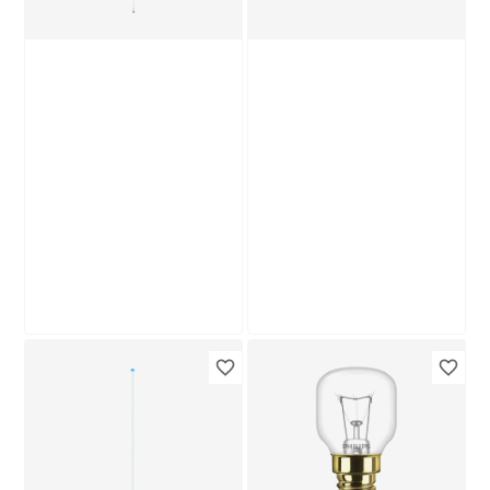
Produktdatenblatt
Produktdatenblatt
Lieferung nach Hause
Lieferung nach Hause
Troisdorf
Troisdorf
Verfügbar in
Verfügbar in
Philips
Philips
LED-Leuchtröhre
LED-Leuchtmittel
matt G13 19,5 W
'Classic' Reflektor
2000 lm
klar GU10 4,6 W 390
12
,
4
,
89
99
€
€
tageslichtweiß
lm tageslichtweiß