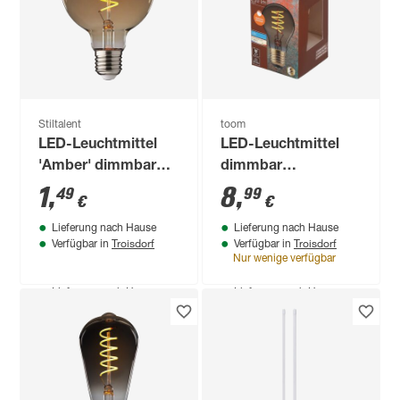
3 W 250 lm
tageslichtweiß
7
,
7
,
49
49
€
€
warmweiß
Stiltalent
toom
LED-Leuchtmittel
LED-Leuchtmittel
'Amber' dimmbar
dimmbar
Globe klar E27 4 W
Standardform gold
1
,
8
,
49
99
€
€
100 lm warmweiß
E27 250 lm
Lieferung nach Hause
Lieferung nach Hause
warmweiß
Troisdorf
Troisdorf
Verfügbar in
Verfügbar in
Nur wenige verfügbar
Produktdatenblatt
Produktdatenblatt
Lieferung nach Hause
Lieferung nach Hause
Troisdorf
Troisdorf
Verfügbar in
Verfügbar in