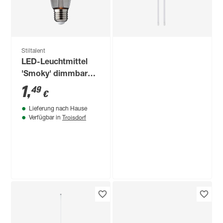
Stiltalent
LED-Leuchtmittel
'Smoky' dimmbar
Edison smoky E27 4
1
,
49
€
W 100 lm warmweiß
Lieferung nach Hause
Troisdorf
Verfügbar in
B1
LED-Leuchtmittelset
matt G13 14 W 1600