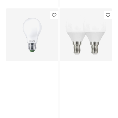
Osram
Philips
LED-Leuchtmittel
LED-Leuchtmittel
'Smart+ Matter'
dimmbar Reflektor
dimmbar
klar GU10 50 W 400
12
,
15
,
99
99
€
€
Standardform matt
lm warmweiß
E27 9 W 806 lm
warmweiß bis
tageslichtweiß
Produktdatenblatt
Produktdatenblatt
Lieferung nach Hause
Lieferung nach Hause