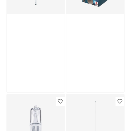
Produktdatenblatt
Produktdatenblatt
Lieferung nach Hause
Lieferung nach Hause
Troisdorf
Troisdorf
Verfügbar in
Verfügbar in
Philips
toom
LED-Leuchtröhre
LED-Leuchtmittel
matt G13 8 W 800 lm
Reflektor klar GU10
neutralweiß
2,2 W 215 lm
9
,
3
,
59
99
€
€
warmweiß