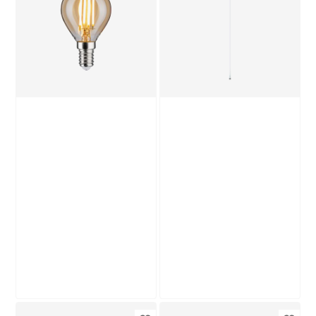
dimmbar
Reflektor klar GU5.3
Standardform E27 7
4,4 W 390 lm
9
,
6
,
99
99
€
€
W 806 lm warmweiß
neutralweiß
Produktdatenblatt
Produktdatenblatt
Lieferung nach Hause
Lieferung nach Hause
Nur wenige verfügbar
Troisdorf
Troisdorf
Verfügbar in
Verfügbar in