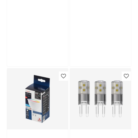
Produktdatenblatt
Produktdatenblatt
Lieferung nach Hause
Lieferung nach Hause
Troisdorf
Nur wenige verfügbar
Verfügbar in
Troisdorf
Verfügbar in
Nur wenige verfügbar
Paulmann
Philips
Halogen-
LED-Leuchtmittel
Backofenlampe
dimmbar Tropfen
dimmbar Stift G9 40
matt E14 3,4 W 475
6
,
7
,
99
99
€
€
W 460 lm warmweiß
lm warmweiß