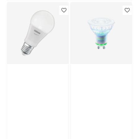
Philips
LED-Leuchtröhre
matt G13 16 W 1600
lm warmweiß
9
,
69
€
Produktdatenblatt
Lieferung nach Hause
Troisdorf
Verfügbar in