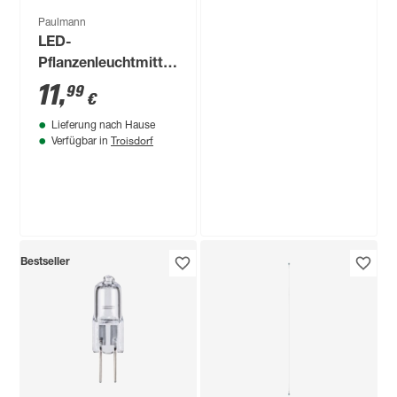
Paulmann
LED-
Pflanzenleuchtmittel
'Plant' Reflektor
11
,
99
€
GU10 3,5 W 95 lm
Lieferung nach Hause
warmweiß
Troisdorf
Verfügbar in
Produktdatenblatt
Produktdatenblatt
Lieferung nach Hause
Lieferung nach Hause
Troisdorf
Troisdorf
Verfügbar in
Verfügbar in
toom
Bestseller
LED-Leuchtmittel
Tropfen matt E27 1,3
W 150 lm warmweiß
3
,
99
€