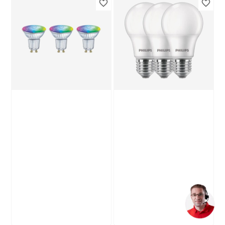
Paulmann
Philips
LED-Leuchtmittel
LED-Leuchtröhre
'Vintage' dimmbar
matt G13 16 W 1600
Tropfen gold E14 4,7
lm tageslichtweiß
9
,
9
,
99
69
€
€
W 430 lm warmweiß
Produktdatenblatt
Produktdatenblatt
Lieferung nach Hause
Troisdorf
Lieferung nach Hause
Verfügbar in
Troisdorf
Nur wenige verfügbar
Verfügbar in