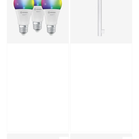
matt G13 16 W 1600
Kühlschranklampe
lm neutralweiß
Stab klar E14 2,1 W
10
,
7
,
99
99
€
€
250 lm warmweiß
Produktdatenblatt
Produktdatenblatt
Lieferung nach Hause
Lieferung nach Hause
Troisdorf
Troisdorf
Verfügbar in
Verfügbar in