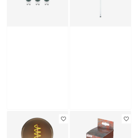
tageslichtweiß
Produktdatenblatt
Lieferung nach Hause
Troisdorf
Verfügbar in
Philips
LED-Leuchtmittel
LED-Leuchtröhre
Reflektor klar GU10
matt G13 8 W 800 lm