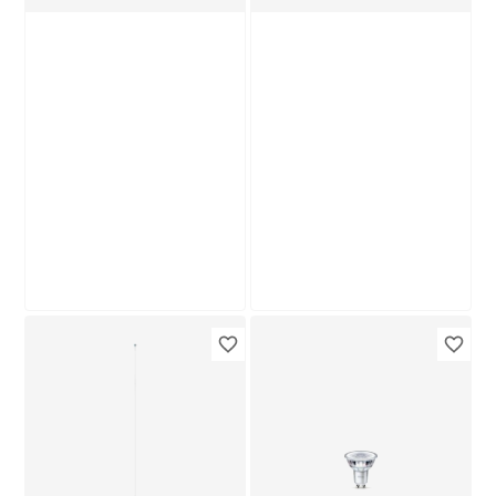
Produktdatenblatt
Produktdatenblatt
Lieferung nach Hause
Lieferung nach Hause
Troisdorf
Troisdorf
Verfügbar in
Verfügbar in
toom
Philips
LED-Leuchtröhre
LED-Leuchtmittel
G13 14 W 1600 lm
'Classic'
tageslichtweiß
Standardform klar
9
,
9
,
99
99
€
€
E14 40 W 485 lm
neutralweiß