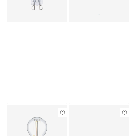
Produktdatenblatt
Produktdatenblatt
Lieferung nach Hause
Lieferung nach Hause
Troisdorf
Troisdorf
Verfügbar in
Verfügbar in
Paulmann
Philips
Halogen-
LED-Leuchtröhre
Backofenlampe
matt G13 19,5 W
dimmbar Stift G9 25
2000 lm warmweiß
69
89