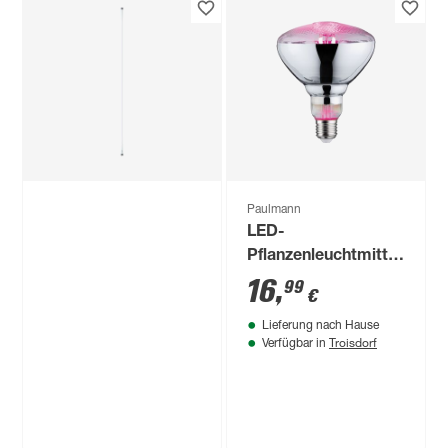
Ledvance
toom
LED-Leuchtmittelset
LED-Leuchtröhre
'SMART Wifi CLA'
Stab S14s 2 W 280
dimmbar
lm warmweiß
39
,
14
,
99
99
€
€
Standardform matt
E27 14 W 1521 lm
RGB - tunable white
3 Stück
Paulmann
LED-
Pflanzenleuchtmittel
Reflektor E27 6,5 W
16
,
99
€
200 lm warmweiß
Lieferung nach Hause
Troisdorf
Verfügbar in
Produktdatenblatt
Produktdatenblatt
Lieferung nach Hause
Troisdorf
Lieferung nach Hause
Verfügbar in
Troisdorf
Nur wenige verfügbar
Verfügbar in