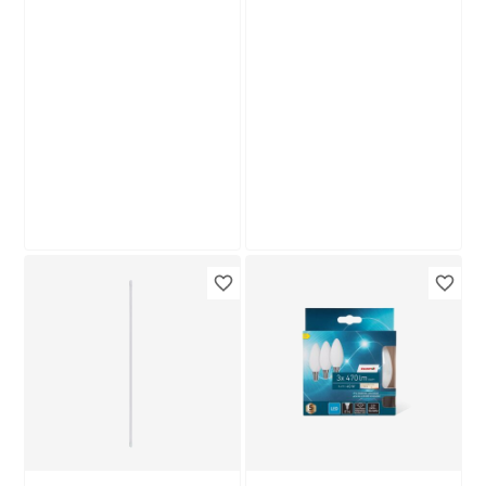
Produktdatenblatt
Produktdatenblatt
Lieferung nach Hause
Lieferung nach Hause
Troisdorf
Troisdorf
Verfügbar in
Verfügbar in
toom
toom
LED-Leuchtmittelset
LED-Leuchtröhre
Kerze klar E14 40 W
Stab S14s 3,1 W 420
470 lm warmweiß 3
lm warmweiß
6
,
17
,
99
99
€
€
Stück