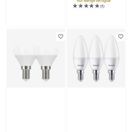
Nur wenige verfügbar
(1)
Produktdatenblatt
Produktdatenblatt
Lieferung nach Hause
Troisdorf
Lieferung nach Hause
Verfügbar in
Troisdorf
Verfügbar in
Nur wenige verfügbar
Osram
LED-Leuchtmittelset
'SMART WiFi CLP'
dimmbar Tropfen
29
,
99
€
matt E14 4,9 W 470
lm RGB - tunable
white 3 Stück