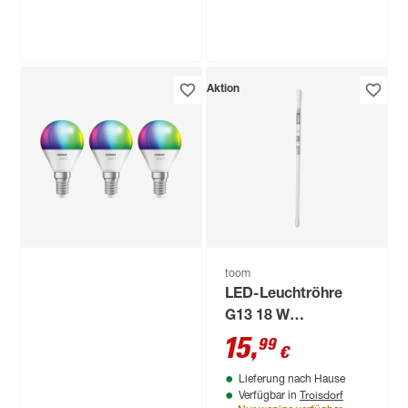
Troisdorf
Troisdorf
Verfügbar in
Verfügbar in
Philips
B1
Aktion
LED-Leuchtmittel
LED-Leuchtmittelset
'Classic' dimmbar
Tropfen matt E14 4,9
Standardform matt
W 470 lm warmweiß
14
,
7
,
99
99
€
€
E27 100 W 1535 lm
2 Stück
warmweiß
toom
LED-Leuchtröhre
G13 18 W
neutralweiß
15
,
99
€
Lieferung nach Hause
Troisdorf
Verfügbar in