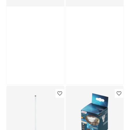
Produktdatenblatt
Lieferung nach Hause
Troisdorf
Verfügbar in
Paulmann
Philips
Halogen-
LED-Leuchtröhre
Backofenlampe
matt G13 19,5 W
dimmbar Stift G4 10
2000 lm neutralweiß
5
,
13
,
19
99
€
€
W 100 lm warmweiß