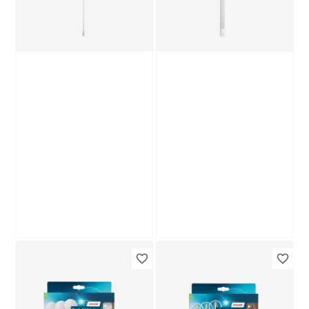
toom
toom
LED-Leuchtröhre
LED-Leuchtröhre
matt G13 14 W 1900
G13 8 W 1000 lm
lm neutralweiß
neutralweiß