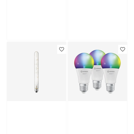
Produktdatenblatt
Lieferung nach Hause
Troisdorf
Verfügbar in
B1
Philips
LED-Leuchtmittelset
LED-Leuchtmittelset
Tropfen matt E14 2,9
Kerze matt E14 5 W
W 250 lm warmweiß
470 lm warmweiß 3
6
,
9
,
99
99
€
€
2 Stück
Stück