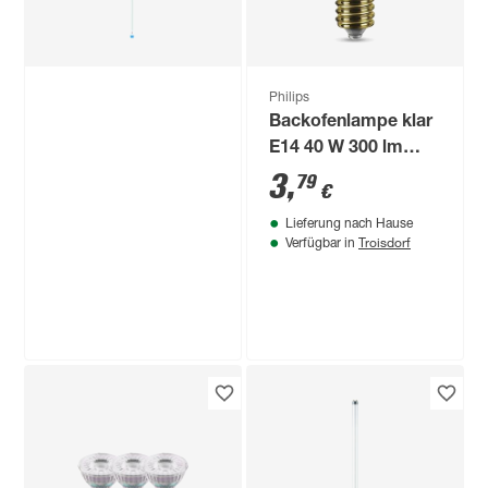
Philips
Backofenlampe klar
E14 40 W 300 lm
warmweiß
3
,
79
€
Lieferung nach Hause
Troisdorf
Verfügbar in
Produktdatenblatt
Produktdatenblatt
Lieferung nach Hause
Lieferung nach Hause
Troisdorf
Troisdorf
Verfügbar in
Verfügbar in
Philips
LED-Leuchtmittel
'T8' matt G13 17,7 W
2400 lm
10
,
79
€