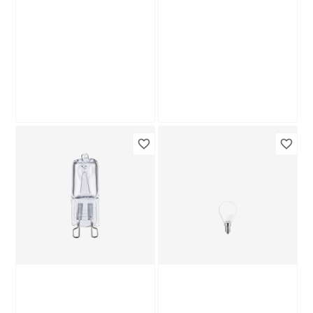
Produktdatenblatt
Produktdatenblatt
Lieferung nach Hause
Nur wenige verfügbar
Lieferung nach Hause
Troisdorf
Troisdorf
Verfügbar in
Verfügbar in
Besselink Licht
Ledvance
LED-Leuchtmittel
LED-Leuchtmittelset
'Home Sweet Home'
'SMART Wifi CLA'
dimmbar Zylinder
dimmbar
14
,
29
,
99
99
€
€
E27 5 W 550 lm
Standardform matt
warmweiß
E27 9 W 806 lm RGB
- tunable white 3
Stück