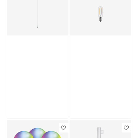
lm neutralweiß 2
16
,
99
€
Stück
Produktdatenblatt
Lieferung nach Hause
Troisdorf
Verfügbar in
Nur wenige verfügbar
Philips
Philips
LED-Leuchtröhre
LED-