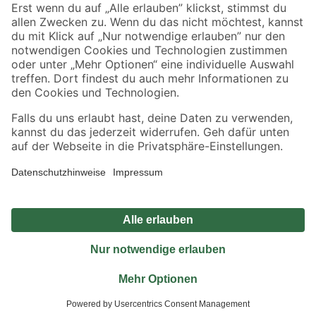
Sicher einkaufen
Jetzt die toom-App herunterladen
Alle Preisangaben in EUR inkl. gesetzl. MwSt.. Die dargestellten Angebote sind unter
Umständen nicht in allen Märkten verfügbar. Die angegebenen Verfügbarkeiten beziehen
sich auf den unter "Mein Markt" ausgewählten toom Baumarkt. Alle Angebote und
Produkte nur solange der Vorrat reicht.
*Paketversand ab 59 € versandkostenfrei, gilt nicht für Artikel mit Speditionsversand, hier
fallen zusätzliche Versandkosten an.
Datenschutz
Privatsphäre
Impressum
AGB
Nutzungsbedingungen
Widerrufsrecht
Vertrag widerrufen
Barrierefreiheit
© 2026 toom Baumarkt GmbH