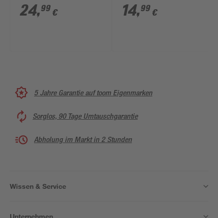
ausziehbar 29-93 cm
Timer Ø 50 cm 50
24
,
14
,
99
99
€
€
LEDs
5 Jahre Garantie auf toom Eigenmarken
Sorglos, 90 Tage Umtauschgarantie
Abholung im Markt in 2 Stunden
Wissen & Service
Unternehmen