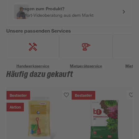
Fragen zum Produkt?
Sofort-Videoberatung aus dem Markt
Unsere passenden Services
Handwerksservice
Mietgeräteservice
Miettra
Häufig dazu gekauft
Bestseller
Bestseller
Aktion