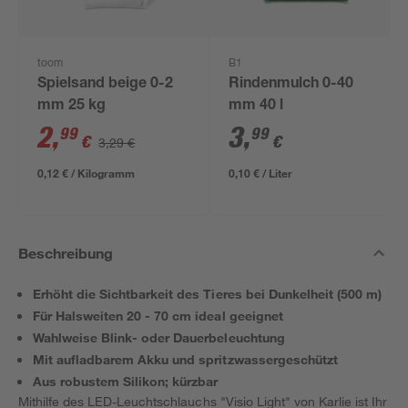
toom
B1
Spielsand beige 0-2
Rindenmulch 0-40
mm 25 kg
mm 40 l
2
,
3
,
99
99
€
€
3,29 €
0,12 € / Kilogramm
0,10 € / Liter
Beschreibung
Erhöht die Sichtbarkeit des Tieres bei Dunkelheit (500 m)
Für Halsweiten 20 - 70 cm ideal geeignet
Wahlweise Blink- oder Dauerbeleuchtung
Mit aufladbarem Akku und spritzwassergeschützt
Aus robustem Silikon; kürzbar
Mithilfe des LED-Leuchtschlauchs "Visio Light" von Karlie ist Ihr