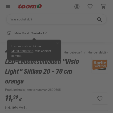
Mein Markt:
Troisdorf
✕
Hier kannst du deinen
, falls er nicht
Markt anpassen
/
Garten & Freizeit
/
Tierbedarf
/
Hundebedarf
/
Hundehalsbänder &
stimmt.
LED-Leuchtschlauch "Visio
Light" Silikon 20 - 70 cm
orange
Produktdetails
| Artikelnummer
:
2600605
11
,
99
€
inkl. 19% MwSt.