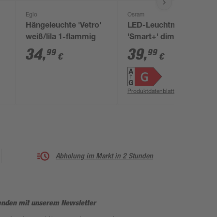
Eglo
Osram
'
Hängeleuchte 'Vetro'
LED-Leuchtmittelset
weiß/lila 1-flammig
'Smart+' dimmbar
Reflektor klar GU10
34
,
39
,
99
99
€
€
4,7 W 350 lm RGB -
tunable white 3 Stück
Produktdatenblatt
Abholung im Markt in 2 Stunden
enden mit unserem Newsletter