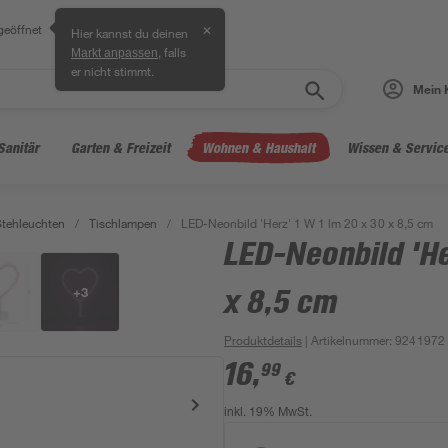
geöffnet
✕
Hier kannst du deinen
, falls
Markt anpassen
er nicht stimmt.
Mein 
Sanitär
Garten & Freizeit
Wohnen & Haushalt
Wissen & Servic
Stehleuchten
/
Tischlampen
/
LED-Neonbild 'Herz' 1 W 1 lm 20 x 30 x 8,5 cm
LED-Neonbild 'He
+
3
x 8,5 cm
Produktdetails
| Artikelnummer
:
9241972
16
,
99
€
inkl. 19% MwSt.