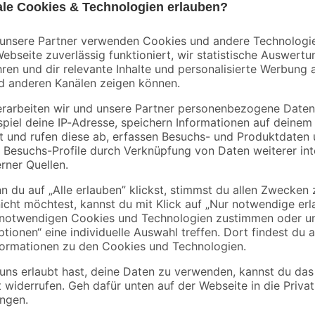
Mit der LED-Tischleuchte 'Herz' b
zauberhafte, kleine Lichtobjekt ist 
betrieben wird. Beachte bitte, das
benötigst 3 x AA 1,5V Batterien, 
praktischen An- und Ausschalter ha
jederzeit nach Belieben ein- und au
Ob als romantische Beleuchtung a
auf dem Nachttisch oder als Blick
Wärme ins Zuhause.