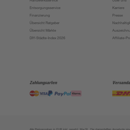
Handwerksservice
Über uns
Entsorgungsservice
Karriere
Finanzierung
Presse
Übersicht Ratgeber
Nachhaltigk
Übersicht Märkte
Auszeichn
DIY-Städte-Index 2026
Affiliate-
Zahlungsarten
Versanda
Alle Preisangaben in EUR inkl. gesetzl. MwSt.. Die dargestellten Angebote 