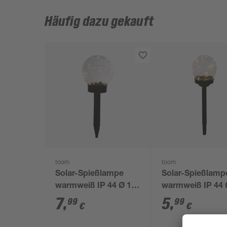
Häufig dazu gekauft
toom
toom
Solar-Spießlampe
Solar-Spießlamp
warmweiß IP 44 Ø 15
warmweiß IP 44 
x 44 cm
x 39 cm
7
,
5
,
99
99
€
€