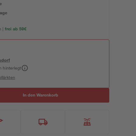
e
tage
 |
frei ab 59€
sdorf
h hinterlegt
 Märkten
In den Warenkorb