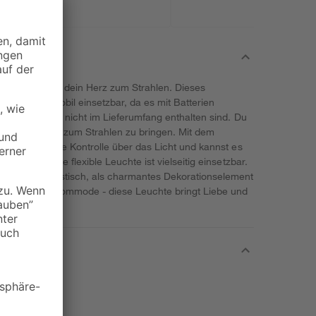
ringst du auch dein Herz zum Strahlen. Dieses
flexibel und mobil einsetzbar, da es mit Batterien
s die Batterien nicht im Lieferumfang enthalten sind. Du
um die Leuchte zum Strahlen zu bringen. Mit dem
st du die volle Kontrolle über das Licht und kannst es
sschalten. Die flexible Leuchte ist vielseitig einsetzbar.
uf deinem Esstisch, als charmantes Dekorationselement
fang auf der Kommode - diese Leuchte bringt Liebe und