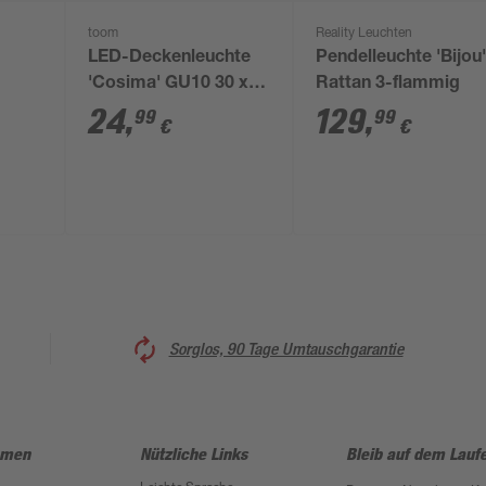
toom
Reality Leuchten
LED-Deckenleuchte
Pendelleuchte 'Bijou
'Cosima' GU10 30 x 7
Rattan 3-flammig
ß
x 24 cm
24
,
129
,
99
99
€
€
Sorglos, 90 Tage Umtauschgarantie
hmen
Nützliche Links
Bleib auf dem Lauf