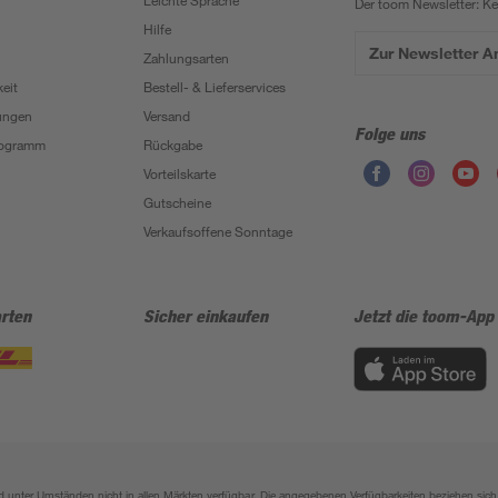
Leichte Sprache
Der toom Newsletter: K
Hilfe
Zur Newsletter 
Zahlungsarten
eit
Bestell- & Lieferservices
ungen
Versand
Folge uns
Programm
Rückgabe
Vorteilskarte
Gutscheine
Verkaufsoffene Sonntage
rten
Sicher einkaufen
Jetzt die toom-App
sind unter Umständen nicht in allen Märkten verfügbar. Die angegebenen Verfügbarkeiten beziehen s