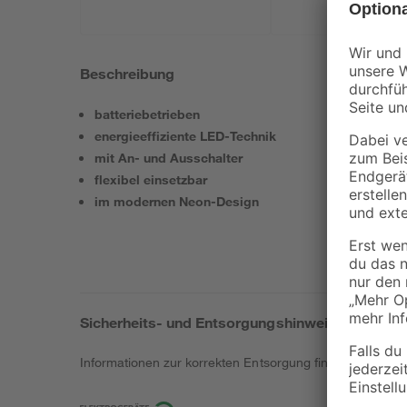
Beschreibung
batteriebetrieben
energieeffiziente LED-Technik
mit An- und Ausschalter
flexibel einsetzbar
im modernen Neon-Design
Sicherheits- und Entsorgungshinweise
Informationen zur korrekten Entsorgung findest du
hier
.