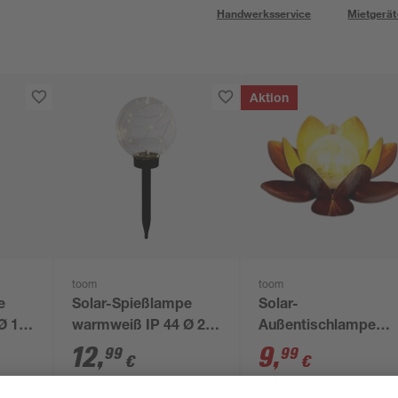
Handwerksservice
Mietgerät
Aktion
toom
toom
e
Solar-Spießlampe
Solar-
Ø 10
warmweiß IP 44 Ø 20
Außentischlampe
x 54,5 cm
warmweiß IP 44 Ø 2
12
,
9
,
99
99
€
€
x 11,5 cm