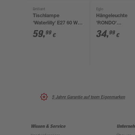
Brilliant
Eglo
Tischlampe
Hängeleuchte
'Waterlilly' E27 60 W Ø
'RONDO'
25 x 43 cm
nickelfarben/wei
59
,
34
,
99
99
€
€
E27, Ø 25 cm
5 Jahre Garantie auf toom Eigenmarken
Wissen & Service
Unterne