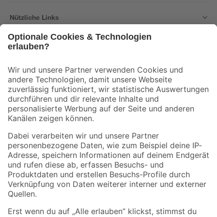
Nützliche Links
Bleib auf dem Laufenden mit unserem Newsletter
Der toom Newsletter: Keine Angebote und Aktionen mehr verpassen!
Zur Newsletter Anmeldung
Folge uns
Zahlungsarten
Versandarten
Sicher einkaufen