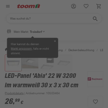
Mein Markt:
Troisdorf
✕
Hier kannst du deinen
, falls er nicht
Markt anpassen
/
Wohnen & Haushalt
/
Beleuchtung
/
Deckenbeleuchtung
/
LED-P
stimmt.
LED-Panel 'Abia' 22 W 3200
lm warmweiß 30 x 3 x 30 cm
Produktdetails
| Artikelnummer
:
10503464
26
,
99
€