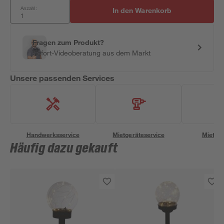
Anzahl:
In den Warenkorb
Fragen zum Produkt?
Sofort-Videoberatung aus dem Markt
Unsere passenden Services
Handwerksservice
Mietgeräteservice
Miettra
Häufig dazu gekauft