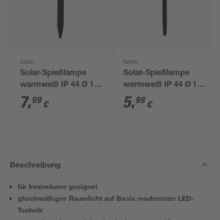
toom
toom
Solar-Spießlampe
Solar-Spießlampe
warmweiß IP 44 Ø 15
warmweiß IP 44 Ø 10
x 44 cm
x 39 cm
7
,
5
,
99
99
€
€
Beschreibung
für Innenräume geeignet
gleichmäßiges Raumlicht auf Basis modernster LED-
Technik