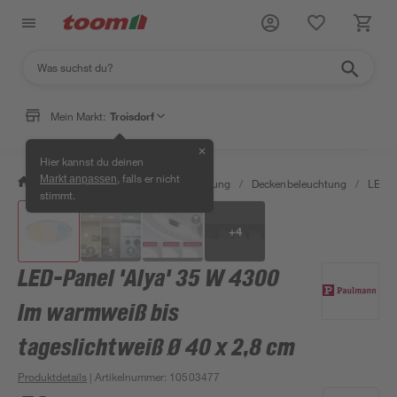
Mein Markt:
Troisdorf
✕
Hier kannst du deinen
, falls er nicht
Markt anpassen
/
Wohnen & Haushalt
/
Beleuchtung
/
Deckenbeleuchtung
/
LED-P
stimmt.
+
4
LED-Panel 'Alya' 35 W 4300
lm warmweiß bis
tageslichtweiß Ø 40 x 2,8 cm
Produktdetails
| Artikelnummer
:
10503477