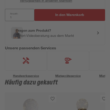
Verfügbarkeit in anderen Märkten
Anzahl:
In den Warenkorb
Fragen zum Produkt?
Sofort-Videoberatung aus dem Markt
Unsere passenden Services
Handwerksservice
Mietgeräteservice
Miettra
Häufig dazu gekauft