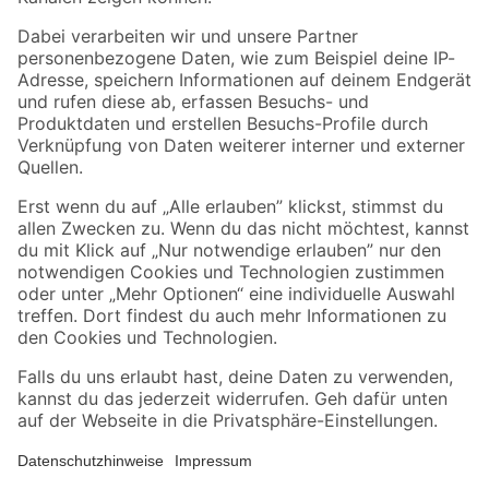
Folge uns
Zahlungsarten
Versandarten
Sicher einkaufen
Jetzt die toom-App herunterladen
Alle Preisangaben in EUR inkl. gesetzl. MwSt.. Die dargestellten Angebote sind unter
Umständen nicht in allen Märkten verfügbar. Die angegebenen Verfügbarkeiten beziehen
sich auf den unter "Mein Markt" ausgewählten toom Baumarkt. Alle Angebote und
Produkte nur solange der Vorrat reicht.
*Paketversand ab 59 € versandkostenfrei, gilt nicht für Artikel mit Speditionsversand, hier
fallen zusätzliche Versandkosten an.