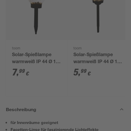
toom
toom
Solar-Spießlampe
Solar-Spießlampe
warmweiß IP 44 Ø 15
warmweiß IP 44 Ø 10
x 44 cm
x 39 cm
7
,
5
,
99
99
€
€
Beschreibung
für Innenräume geeignet
Facetten-Linse für faszinierende Lichteffekte