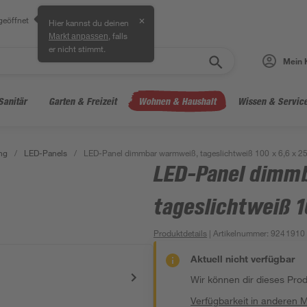
geöffnet
✕
Hier kannst du deinen
, falls
Markt anpassen
er nicht stimmt.
Mein 
Sanitär
Garten & Freizeit
Wohnen & Haushalt
Wissen & Servic
ng
/
LED-Panels
/
LED-Panel dimmbar warmweiß, tageslichtweiß 100 x 6,6 x 2
LED-Panel dimm
tageslichtweiß 1
Produktdetails
| Artikelnummer
:
9241910
Aktuell nicht verfügbar
Wir können dir dieses Produ
Verfügbarkeit in anderen 