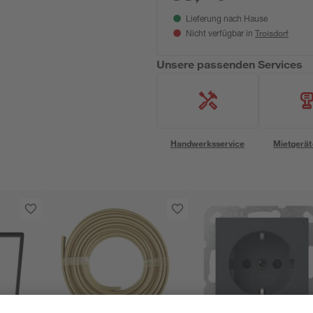
Lieferung nach Hause
Troisdorf
Nicht verfügbar in
Unsere passenden Services
Handwerksservice
Mietgerät