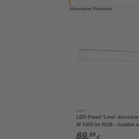
Alternative Produkte
toom
LED-Panel 'Lena' dimmbar
W 4350 lm RGB - tunable w
30 x 6,1 x 120 cm
69
,
99
€