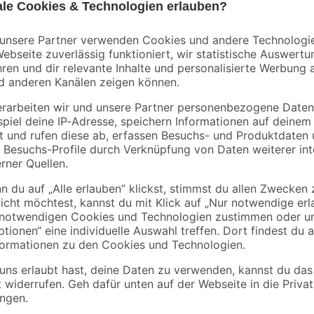
GIRA
 2400
Stegleitung 25 m
Steckdoseneinsatz
9,3 x
'Standard 55' mit
erhöhtem
36
,
8
,
99
09
€
€
Berührungsschutz
anthrazit matt 7 x 7
1,48 € / Meter
cm