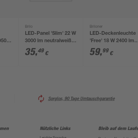
Brilo
Briloner
LED-Panel 'Slim' 22 W
LED-Deckenleuchte
950
3000 lm neutralweiß
'Free' 18 W 2400 lm
e
42 x 2,9 x 42 cm
neutralweiß 29,3 x 2,
35
,
59
,
49
99
€
€
 29,5
x 29,3 cm
Sorglos, 90 Tage Umtauschgarantie
hmen
Nützliche Links
Bleib auf dem Lauf
Leichte Sprache