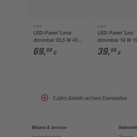
toom
toom
LED-Panel 'Lena'
LED-Panel 'Lea'
dimmbar 35,5 W 4350
dimmbar 18 W 1
lm RGB - tunable
lm RGB - tunabl
69
,
39
,
99
99
€
€
white 30 x 6,1 x 120
white 29,5 x 5,8 x
cm
cm
5 Jahre Garantie auf toom Eigenmarken
Wissen & Service
Unterne
Handwerksservice
Über uns