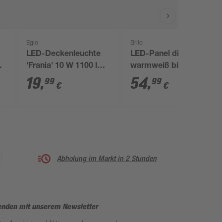
Eglo
Brilo
LED-Deckenleuchte
LED-Panel dimmbar
'Frania' 10 W 1100 lm
warmweiß bis
8
warmweiß 28 x 7 x 28
tageslichtweiß 25 x 6
19
,
54
,
99
99
€
€
cm
x 100 cm
Abholung im Markt in 2 Stunden
enden mit unserem Newsletter