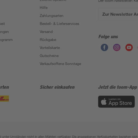
Der toom Newsletter: K
Hilfe
Zur Newsletter 
Zahlungsarten
eit
Bestell- & Lieferservices
ungen
Versand
Folge uns
Programm
Rückgabe
Vorteilskarte
Gutscheine
Verkaufsoffene Sonntage
rten
Sicher einkaufen
Jetzt die toom-App
sind unter Umständen nicht in allen Märkten verfügbar. Die angegebenen Verfügbarkeiten beziehen s