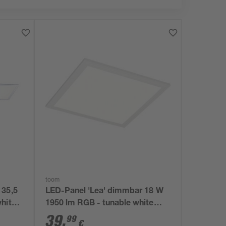
toom
 35,5
LED-Panel 'Lea' dimmbar 18 W
hite
1950 lm RGB - tunable white
29,5 x 5,8 x 29,5 cm
39
,
99
€