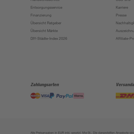
Entsorgungsservice
Karriere
Finanzierung
Presse
Übersicht Ratgeber
Nachhaltigk
Übersicht Märkte
Auszeichn
DIY-Städte-Index 2026
Affiliate-
Zahlungsarten
Versanda
Alle Preisangaben in EUR inkl. gesetzl. MwSt.. Die dargestellten Angebote 