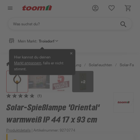
Mein Markt:
Troisdorf
✕
Hier kannst du deinen
, falls er nicht
Markt anpassen
/
Wohnen & Haushalt
/
Beleuchtung
/
Solarleuchten
/
Solar-Facke
stimmt.
+
2
(1)
Solar-Spießlampe 'Oriental'
warmweiß IP 44 17 x 93 cm
Produktdetails
| Artikelnummer
:
9270774