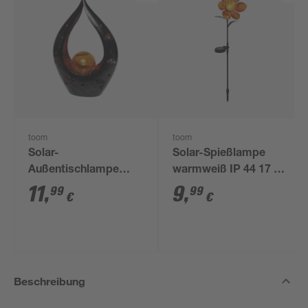
toom
toom
Solar-
Solar-Spießlampe
Außentischlampe
warmweiß IP 44 17 x
warmweiß IP 44 20,8
71 cm
11
,
9
,
99
99
€
€
x 30,7 cm
Beschreibung