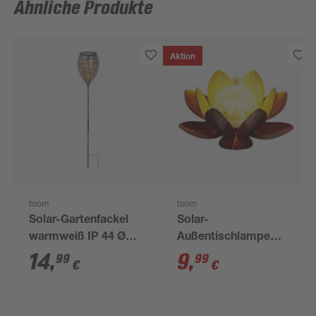
Ähnliche Produkte
Aktion
toom
toom
Solar-Gartenfackel
Solar-
warmweiß IP 44 Ø
Außentischlampe
12,5 x 75,5 cm
warmweiß IP 44 Ø 27
14
,
9
,
99
99
€
€
x 11,5 cm