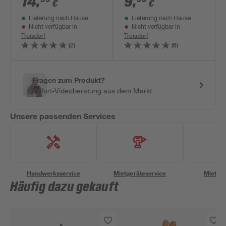
14
,
9
,
€
€
x 11,5 cm
Lieferung nach Hause
Lieferung nach Hause
Nicht verfügbar in
Nicht verfügbar in
Troisdorf
Troisdorf
(2)
(6)
Fragen zum Produkt?
Sofort-Videoberatung aus dem Markt
Unsere passenden Services
Handwerksservice
Mietgeräteservice
Miettra
Häufig dazu gekauft