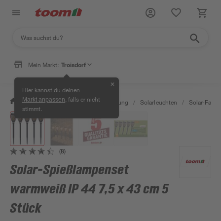
Mein Markt:
Troisdorf
✕
Hier kannst du deinen
, falls er nicht
Markt anpassen
/
Wohnen & Haushalt
/
Beleuchtung
/
Solarleuchten
/
Solar-Facke
stimmt.
(8)
Solar-Spießlampenset
warmweiß IP 44 7,5 x 43 cm 5
Stück