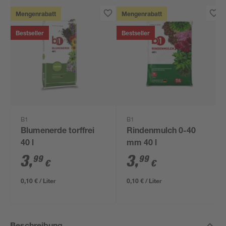
Mengenrabatt
Mengenrabatt
Bestseller
Bestseller
B1
B1
Blumenerde torffrei
Rindenmulch 0-40
40 l
mm 40 l
3
,
3
,
99
99
€
€
0,10 € / Liter
0,10 € / Liter
Beschreibung