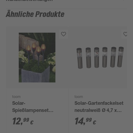
Ähnliche Produkte
toom
toom
Solar-
Solar-Gartenfackelset
Spießlampenset
neutralweiß Ø 4,7 x
warmweiß 4 Stück
29,8 cm 6 Stück
12
,
14
,
99
99
€
€