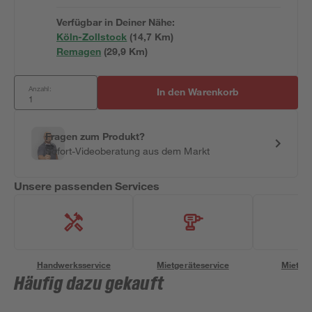
Verfügbar in Deiner Nähe:
Köln-Zollstock
(
14,7
 Km)
Remagen
(
29,9
 Km)
Anzahl:
In den Warenkorb
Fragen zum Produkt?
Sofort-Videoberatung aus dem Markt
Unsere passenden Services
Handwerksservice
Mietgeräteservice
Miettra
Häufig dazu gekauft