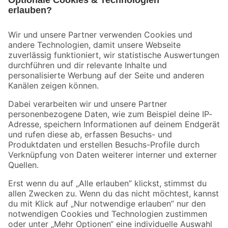
Bleib auf dem Laufenden mit unserem Newsletter
Der toom Newsletter: Keine Angebote und Aktionen mehr verpassen!
Zur Newsletter Anmeldung
Folge uns
Zahlungsarten
Versandarten
Sicher einkaufen
Jetzt die toom-App herunterladen