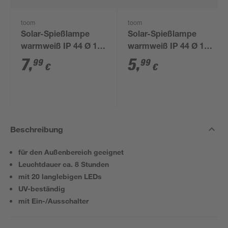
toom
toom
Solar-Spießlampe
Solar-Spießlampe
warmweiß IP 44 Ø 15
warmweiß IP 44 Ø 10
x 44 cm
x 39 cm
7
,
5
,
99
99
€
€
Beschreibung
für den Außenbereich geeignet
Leuchtdauer ca. 8 Stunden
mit 20 langlebigen LEDs
UV-beständig
mit Ein-/Ausschalter