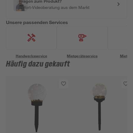
Fragen zum Produkt?
Sofort-Videoberatung aus dem Markt
Unsere passenden Services
Handwerksservice
Mietgeräteservice
Miettra
Häufig dazu gekauft