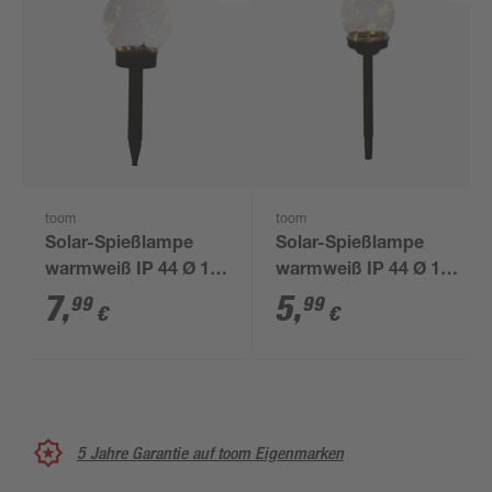
toom
toom
Solar-Spießlampe
Solar-Spießlampe
warmweiß IP 44 Ø 15
warmweiß IP 44 Ø 10
x 44 cm
x 39 cm
7
,
5
,
99
99
€
€
5 Jahre Garantie auf toom Eigenmarken