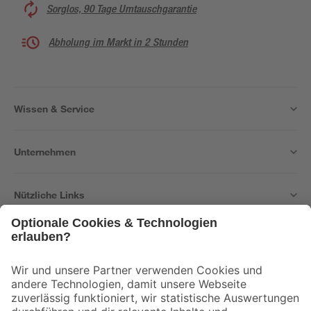
Sorglos, 90 Tage Umtauschgarantie
Abholung im Markt in 2 Stunden
Wissen & Service
Unternehmen
Nützliche Links
Bleib auf dem Laufenden mit unserem Newsletter
Der toom Newsletter: Keine Angebote und Aktionen mehr verpassen!
Zur Newsletter Anmeldung