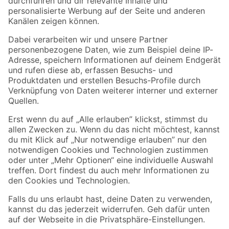
Folge uns
Zahlungsarten
Versandarten
Sicher einkaufen
Jetzt die toom-App herunterladen
Alle Preisangaben in EUR inkl. gesetzl. MwSt.. Die dargestellten Angebote sind unter
Umständen nicht in allen Märkten verfügbar. Die angegebenen Verfügbarkeiten beziehen
sich auf den unter "Mein Markt" ausgewählten toom Baumarkt. Alle Angebote und