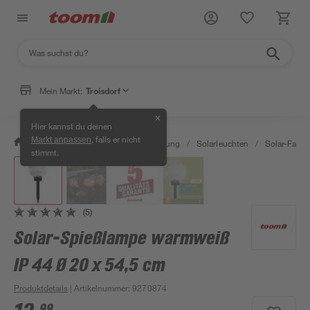
Mein Markt:
Troisdorf
✕
Hier kannst du deinen
, falls er nicht
Markt anpassen
/
Wohnen & Haushalt
/
Beleuchtung
/
Solarleuchten
/
Solar-Facke
stimmt.
(5)
Solar-Spießlampe warmweiß
IP 44 Ø 20 x 54,5 cm
Produktdetails
| Artikelnummer
:
9270874
99