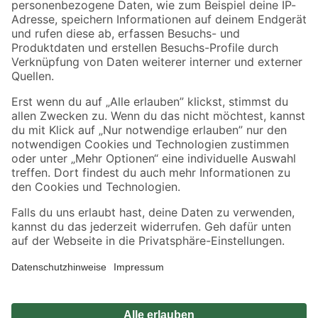
Zahlungsarten
Versandarten
Sicher einkaufen
Jetzt die toom-App herunterladen
Alle Preisangaben in EUR inkl. gesetzl. MwSt.. Die dargestellten Angebote sind unter
Umständen nicht in allen Märkten verfügbar. Die angegebenen Verfügbarkeiten beziehen
sich auf den unter "Mein Markt" ausgewählten toom Baumarkt. Alle Angebote und
Produkte nur solange der Vorrat reicht.
*Paketversand ab 59 € versandkostenfrei, gilt nicht für Artikel mit Speditionsversand, hier
fallen zusätzliche Versandkosten an.
Datenschutz
Privatsphäre
Impressum
AGB