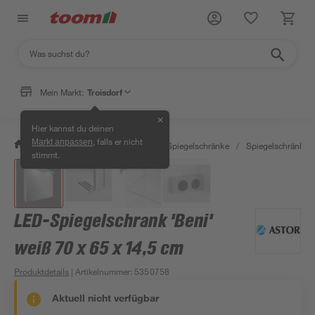
Mein Markt:
Troisdorf
✕
Hier kannst du deinen
, falls er nicht
Markt anpassen
/
Bad & Sanitär
/
Badmöbel
/
Spiegelschränke
/
Spiegelschränke m
stimmt.
LED-Spiegelschrank 'Beni'
weiß 70 x 65 x 14,5 cm
Produktdetails
| Artikelnummer
:
5350758
Aktuell nicht verfügbar