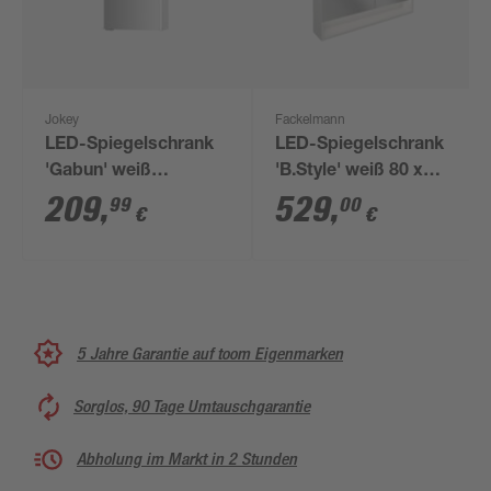
Jokey
Fackelmann
LED-Spiegelschrank
LED-Spiegelschrank
'Gabun' weiß
'B.Style' weiß 80 x
Hochglanz 40 x 66,9 x
81,2 x 15,3 cm
209
,
529
,
99
00
€
€
14,6 cm
5 Jahre Garantie auf toom Eigenmarken
Sorglos, 90 Tage Umtauschgarantie
Abholung im Markt in 2 Stunden