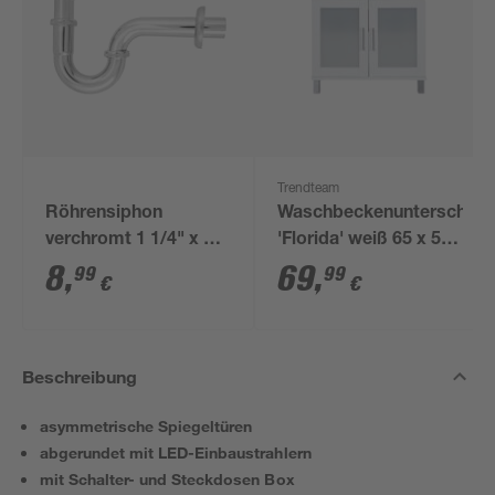
Trendteam
Röhrensiphon
Waschbeckenunterschran
verchromt 1 1/4" x 32
'Florida' weiß 65 x 56
mm
x 33 cm
8
,
69
,
99
99
€
€
Beschreibung
asymmetrische Spiegeltüren
abgerundet mit LED-Einbaustrahlern
mit Schalter- und Steckdosen Box