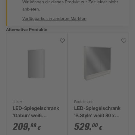
Wir können dir dieses Produkt zur Zeit leider nicht
anbieten.
Verfügbarkeit in anderen Märkten
Alternative Produkte
Jokey
Fackelmann
LED-Spiegelschrank
LED-Spiegelschrank
'Gabun' weiß
'B.Style' weiß 80 x
Hochglanz 40 x 66,9
81,2 x 15,3 cm
209
,
529
,
99
00
€
€
x 14,6 cm