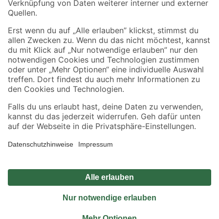
Sicher einkaufen
Jetzt die toom-App herunterladen
Alle Preisangaben in EUR inkl. gesetzl. MwSt.. Die dargestellten Angebote sind unter
Umständen nicht in allen Märkten verfügbar. Die angegebenen Verfügbarkeiten beziehen
sich auf den unter "Mein Markt" ausgewählten toom Baumarkt. Alle Angebote und
Produkte nur solange der Vorrat reicht.
*Paketversand ab 59 € versandkostenfrei, gilt nicht für Artikel mit Speditionsversand, hier
fallen zusätzliche Versandkosten an.
Datenschutz
Privatsphäre
Impressum
AGB
Nutzungsbedingungen
Widerrufsrecht
Vertrag widerrufen
Barrierefreiheit