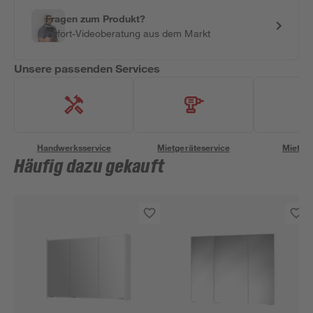
Fragen zum Produkt?
Sofort-Videoberatung aus dem Markt
Unsere passenden Services
Handwerksservice
Mietgeräteservice
Miettra
Häufig dazu gekauft