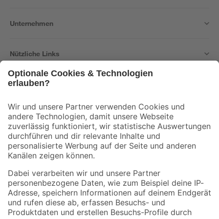
Unternehmen
Nützliche Links
Bleib auf dem Laufenden mit unserem Newsletter
Der toom Newsletter: Keine Angebote und Aktionen mehr verpassen!
Zur Newsletter Anmeldung
Folge uns
Zahlungsarten
Versandarten