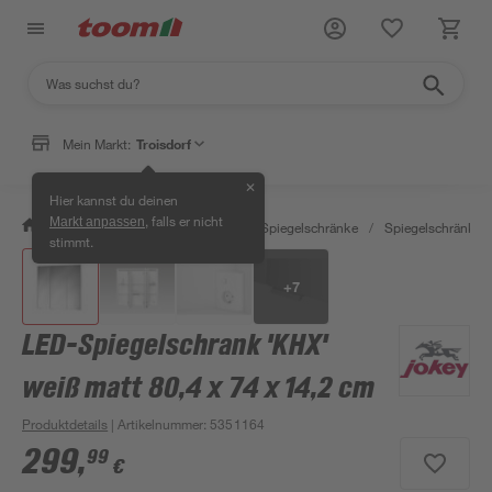
Mein Markt:
Troisdorf
✕
Hier kannst du deinen
, falls er nicht
Markt anpassen
/
Bad & Sanitär
/
Badmöbel
/
Spiegelschränke
/
Spiegelschränke m
stimmt.
+
7
LED-Spiegelschrank 'KHX'
weiß matt 80,4 x 74 x 14,2 cm
Produktdetails
| Artikelnummer
:
5351164
299
,
99
€