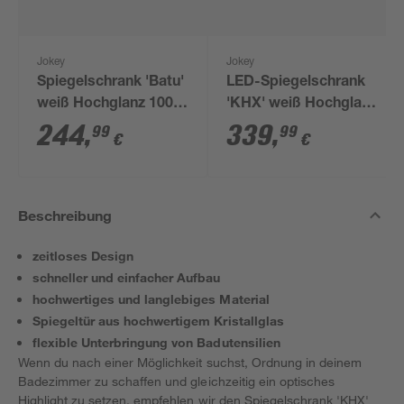
Jokey
Jokey
Spiegelschrank 'Batu'
LED-Spiegelschrank
weiß Hochglanz 100 x
'KHX' weiß Hochglanz
71,4 x 15,2 cm
100,4 x 74 x 14,2 cm
244
,
339
,
99
99
€
€
Beschreibung
zeitloses Design
schneller und einfacher Aufbau
hochwertiges und langlebiges Material
Spiegeltür aus hochwertigem Kristallglas
flexible Unterbringung von Badutensilien
Wenn du nach einer Möglichkeit suchst, Ordnung in deinem
Badezimmer zu schaffen und gleichzeitig ein optisches
Highlight zu setzen, empfehlen wir den Spiegelschrank 'KHX'