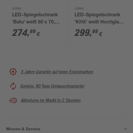
Jokey
Jokey
LED-Spiegelschrank
LED-Spiegelschrank
'Batu' weiß 80 x 70,8 x
'KHX' weiß Hochglanz
15,2 cm
80,4 x 74 x 14,2 cm
274
,
299
,
99
99
€
€
5 Jahre Garantie auf toom Eigenmarken
Sorglos, 90 Tage Umtauschgarantie
Abholung im Markt in 2 Stunden
Wissen & Service