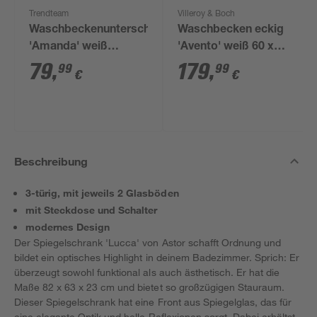
Trendteam
Villeroy & Boch
Waschbeckenunterschrank
Waschbecken eckig
'Amanda' weiß
'Avento' weiß 60 x
glänzend 60 x 56 x 34
15,5 x 47 cm
79
,
179
,
99
99
€
€
cm
Beschreibung
3-türig, mit jeweils 2 Glasböden
mit Steckdose und Schalter
modernes Design
Der Spiegelschrank 'Lucca' von Astor schafft Ordnung und
bildet ein optisches Highlight in deinem Badezimmer. Sprich: Er
überzeugt sowohl funktional als auch ästhetisch. Er hat die
Maße 82 x 63 x 23 cm und bietet so großzügigen Stauraum.
Dieser Spiegelschrank hat eine Front aus Spiegelglas, das für
eine elegante Optik und helle Reflexionen sorgt. Dabei erhältst