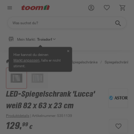
Mein Markt:
Troisdorf
✕
Hier kannst du deinen
, falls er nicht
Markt anpassen
/
Bad & Sanitär
/
Badmöbel
/
Spiegelschränke
/
Spiegelschränke m
stimmt.
LED-Spiegelschrank 'Lucca'
weiß 82 x 63 x 23 cm
Produktdetails
| Artikelnummer
:
5351139
129
,
99
€