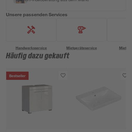
Unsere passenden Services
Handwerksservice
Mietgeräteservice
Miettra
Häufig dazu gekauft
Bestseller