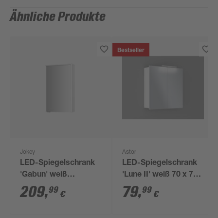
Ähnliche Produkte
Bestseller
Jokey
Astor
LED-Spiegelschrank
LED-Spiegelschrank
'Gabun' weiß
'Lune II' weiß 70 x 70
Hochglanz 40 x 66,9 x
x 16 cm
209
,
79
,
99
99
€
€
14,6 cm