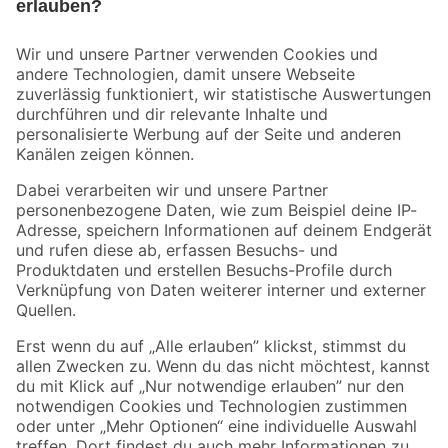
Bleib auf dem Laufenden mit unserem Newsletter
Der toom Newsletter: Keine Angebote und Aktionen mehr verpassen!
Zur Newsletter Anmeldung
Folge uns
Zahlungsarten
Versandarten
Sicher einkaufen
Jetzt die toom-App herunterladen