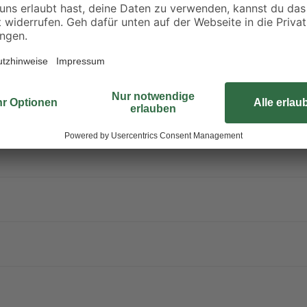
zur Beleuchtung ist außerdem im L
Pflegeprodukte: Der Schrank bietet
Stauraum.