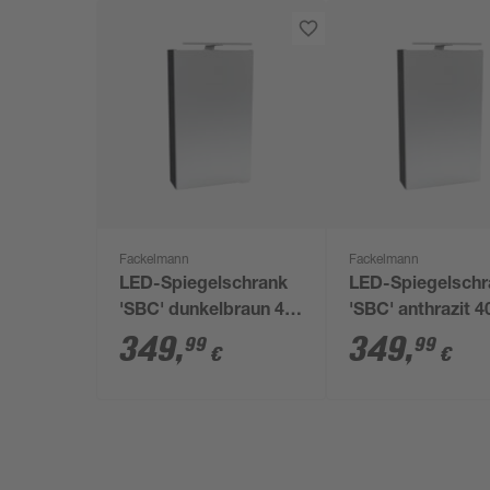
Fackelmann
Fackelmann
LED-Spiegelschrank
LED-Spiegelschr
'SBC' dunkelbraun 40
'SBC' anthrazit 4
x 68 x 15,3 cm links
68 x 15,3 cm rec
349
,
349
,
99
99
€
€