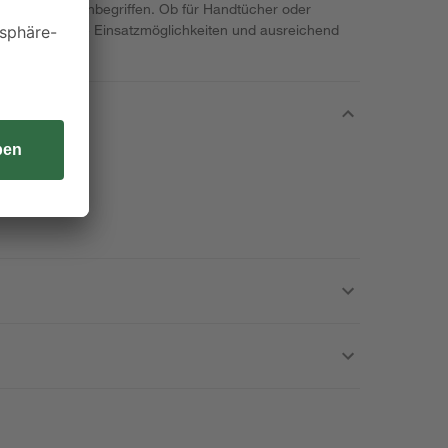
ieferumfang inbegriffen. Ob für Handtücher oder
 dir vielseitige Einsatzmöglichkeiten und ausreichend