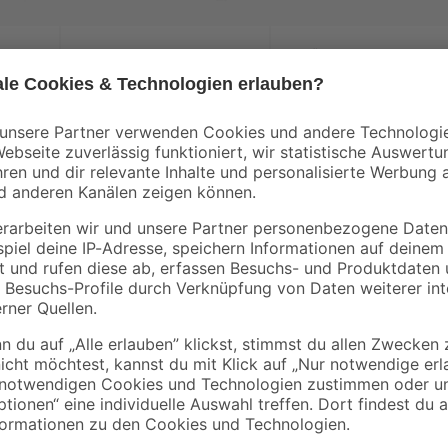
Schütte
Flex-Siphon
Badewannenarmatu
0 cm
Kunststoff weiß 1 1/2'
'Denver' matt
x 40/50 mm
schwarz
9
,
70
,
99
99
€
€
Wenn du nach einer Möglichkeit 
gleichzeitig ein optisches Highlig
von Fackelmann. Er hat die Maße 
Durch die 2 mitgelieferten Einlege
Spiegelschrank besteht aus hochwe
einfache Reinigung sorgt. Dabei er
modern wirkt, sondern auch leicht
Look verleiht. Der Spiegelschrank
und Schubladen durch die integr