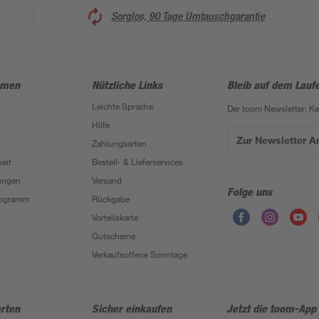
Sorglos, 90 Tage Umtauschgarantie
hmen
Nützliche Links
Bleib auf dem Lauf
Leichte Sprache
Der toom Newsletter: K
Hilfe
Zur Newsletter 
Zahlungsarten
eit
Bestell- & Lieferservices
ungen
Versand
Folge uns
Programm
Rückgabe
Vorteilskarte
Gutscheine
Verkaufsoffene Sonntage
rten
Sicher einkaufen
Jetzt die toom-App