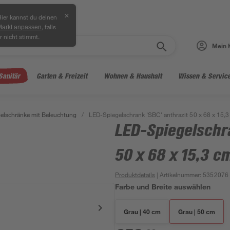
✕
ier kannst du deinen
, falls
Markt anpassen
r nicht stimmt.
Mein 
Sanitär
Garten & Freizeit
Wohnen & Haushalt
Wissen & Servic
elschränke mit Beleuchtung
/
LED-Spiegelschrank 'SBC' anthrazit 50 x 68 x 15,3
LED-Spiegelschra
50 x 68 x 15,3 c
Produktdetails
| Artikelnummer
:
5352076
Farbe und Breite auswählen
Grau | 40 cm
Grau | 50 cm