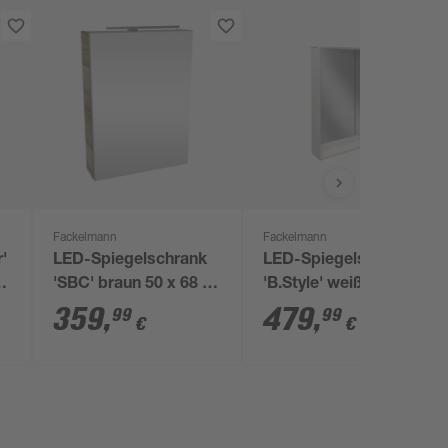
Fackelmann
Fackelmann
'
LED-Spiegelschrank
LED-Spiegelschrank
0
'SBC' braun 50 x 68 x
'B.Style' weiß 60 x
15,3 cm rechts
81,2 x 15,3 cm
359
,
479
,
99
99
€
€