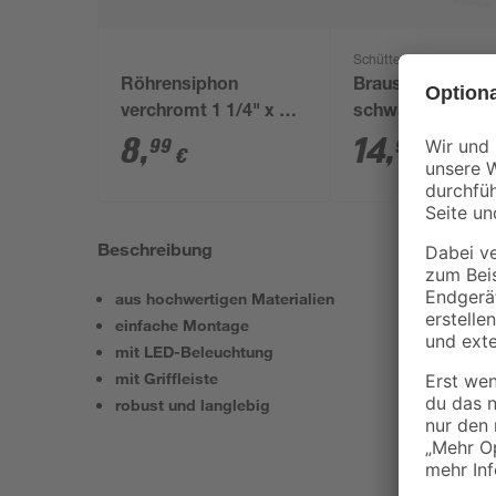
Schütte
Röhrensiphon
Brauseschlauch
verchromt 1 1/4" x 32
schwarz PVC 15
mm
8
,
14
,
99
99
€
€
Beschreibung
aus hochwertigen Materialien
einfache Montage
mit LED-Beleuchtung
mit Griffleiste
robust und langlebig