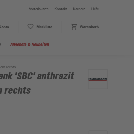
Vorteilskarte
Kontakt
Karriere
Hilfe
Konto
Merkliste
Warenkorb
e
Angebote & Neuheiten
 cm rechts
nk 'SBC' anthrazit
m rechts