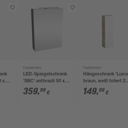
Fackelmann
Fackelmann
ank
LED-Spiegelschrank
Hängeschrank 'Luxor
0 x
'SBC' anthrazit 50 x
braun, weiß foliert 2
hts
68 x 15,3 cm links
x 68 x 16 cm
359
,
149
,
99
99
€
€