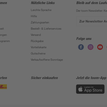
hmen
Nützliche Links
Bleib auf dem Lauf
Leichte Sprache
Der toom Newsletter: K
Hilfe
Zur Newsletter 
Zahlungsarten
eit
Bestell- & Lieferservices
ungen
Versand
Folge uns
Programm
Rückgabe
Vorteilskarte
Gutscheine
Verkaufsoffene Sonntage
rten
Sicher einkaufen
Jetzt die toom-App