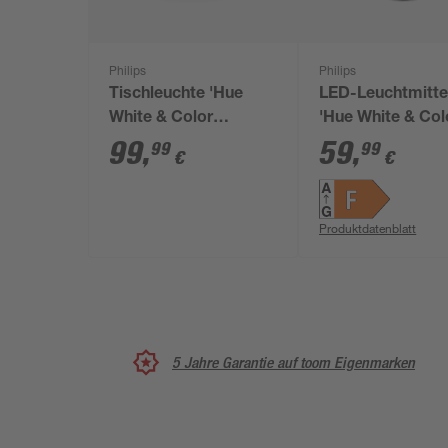
Philips
Philips
Tischleuchte 'Hue
LED-Leuchtmitte
White & Color
'Hue White & Col
Ambiance' Iris, weiß
Ambiance' dimm
99
,
59
,
99
99
€
€
matt E27 9 W 80
warmweiß bis
tageslichtweiß
Produktdatenblatt
5 Jahre Garantie auf toom Eigenmarken