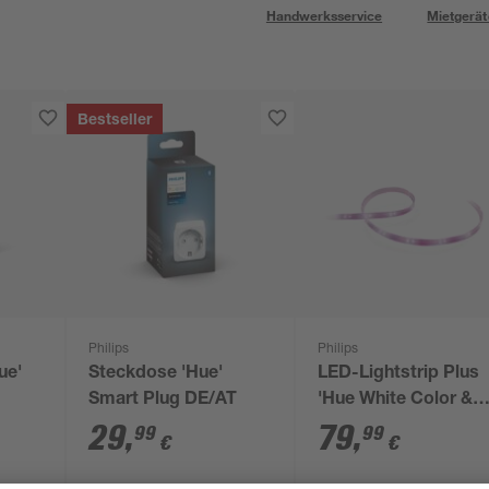
Handwerksservice
Mietgerät
Bestseller
Philips
Philips
ue'
Steckdose 'Hue'
LED-Lightstrip Plus
Smart Plug DE/AT
'Hue White Color &
Ambiance' Basis 2 
29
,
79
,
99
99
€
€
1600 lm inkl. Netzteil