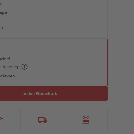
e
tage
en
sdorf
h hinterlegt
 Märkten
In den Warenkorb