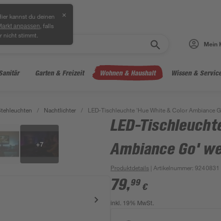
✕
ier kannst du deinen
, falls
Markt anpassen
r nicht stimmt.
Mein 
Sanitär
Garten & Freizeit
Wohnen & Haushalt
Wissen & Servic
Stehleuchten
/
Nachtlichter
/
LED-Tischleuchte 'Hue White & Color Ambiance G
LED-Tischleucht
+
7
Ambiance Go' we
Produktdetails
| Artikelnummer
:
9240831
79
,
99
€
inkl. 19% MwSt.