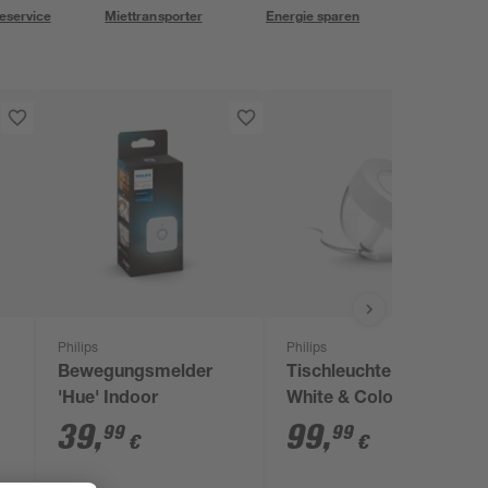
eservice
Miettransporter
Energie sparen
Philips
Philips
Bewegungsmelder
Tischleuchte 'Hue
'Hue' Indoor
White & Color
m
Ambiance' Iris, weiß
39
,
99
,
99
99
€
€