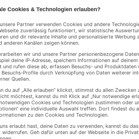
Erlebe mit der Philips Hue White
Knopfdruck und kreiere im Handumd
die tragbare Hue Go nach Beliebe
schon kannst du das Licht proble
Millionen Farben und 50.000 Weiß
um für jeden Moment die passende
Taste auf der Unterseite auf zwei 
Alle Hue Leuchten lassen sich au
Google Assistant) bedienen. Du m
erweitere dein Hue System mit der
im ganzen Zuhause oder von unte