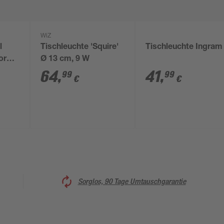
WiZ
l
Tischleuchte 'Squire'
Tischleuchte Ingram
or
Ø 13 cm, 9 W
bar
64
,
41
,
99
99
€
€
0 lm
Sorglos, 90 Tage Umtauschgarantie