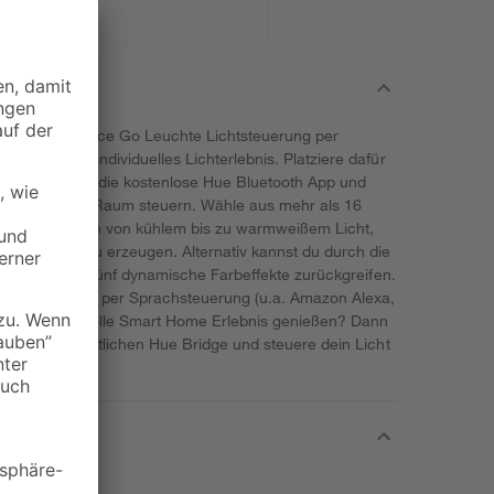
 & Color Ambiance Go Leuchte Lichtsteuerung per
rehen dein individuelles Lichterlebnis. Platziere dafür
n, downloade die kostenlose Hue Bluetooth App und
mlos in einem Raum steuern. Wähle aus mehr als 16
schattierungen von kühlem bis zu warmweißem Licht,
 Stimmung zu erzeugen. Alternativ kannst du durch die
statische und fünf dynamische Farbeffekte zurückgreifen.
ch komfortabel per Sprachsteuerung (u.a. Amazon Alexa,
öchtest das volle Smart Home Erlebnis genießen? Dann
 separat erhältlichen Hue Bridge und steuere dein Licht
rwegs.