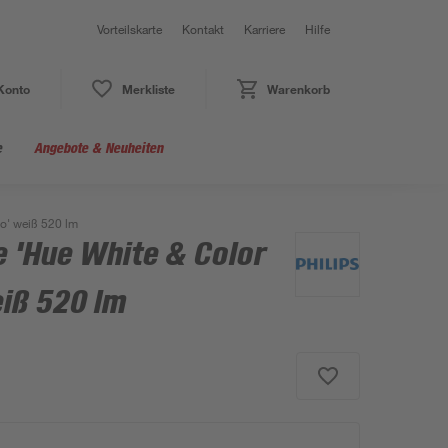
Vorteilskarte
Kontakt
Karriere
Hilfe
Konto
Merkliste
Warenkorb
e
Angebote & Neuheiten
o' weiß 520 lm
e 'Hue White & Color
iß 520 lm