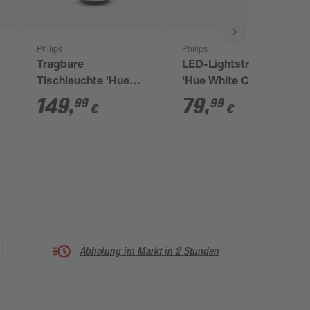
Philips
Philips
Tragbare
LED-Lightstrip Plus
Tischleuchte 'Hue
'Hue White Color &
White & Col. Amb. Go'
Ambiance' Basis 2 m
149
,
79
,
99
99
€
€
weiß 370 lm
1600 lm inkl. Netzteil
Abholung im Markt in 2 Stunden