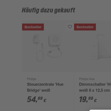
Häufig dazu gekauft
Bestseller
Bestseller
Philips
Philips Hue
Steuerzentrale 'Hue
Dimmschalter 'H
Bridge' weiß
weiß 8 x 12,5 cm
54
,
19
,
99
99
€
€