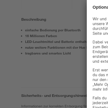
Beschreibung
einfache Bedienung per Bluetooth
16 Millionen Farben
LED-Leuchtmittel und Batterie enthalten
nutze weitere Funktionen mit der Hue Bridge
tragbares und smartes Licht
Sicherheits- und Entsorgungshinweise
Informationen zur korrekten Entsorgung findest du
hier
.