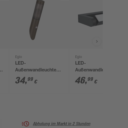
Eglo
Eglo
LED-
LED-
Außenwandleuchte
Außenwandleuchte
,5
'Helsinki' mit
'Brianza' 4,8 W 550 lm
34
,
46
,
99
99
€
€
Bewegungssensor 15
warmweiß IP 44 14 x
W IP 44 Ø 7,5 x 40 cm
20 x 5 cm
Abholung im Markt in 2 Stunden