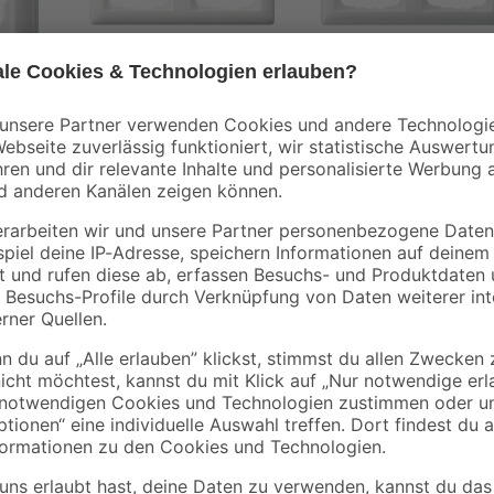
GIRA
GIRA
-fach
Abdeckrahmen 2-fach
Abdeckrahmen 2-fa
weiß
'System 55' reinweiß
'Standard 55' reinwe
matt
glänzend
3
,
3
,
29
29
€
€