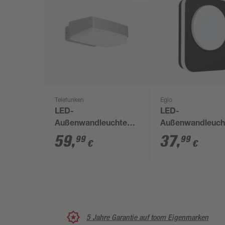
Telefunken
Eglo
LED-
LED-
Außenwandleuchte
Außenwandleuch
'Mainz' 14 W 1500 lm
'Madriz' 3,6 W 7
59
,
37
,
99
99
€
€
neutralweiß 18,2 x 5,5
warmweiß IP 44 
cm
23 x 19 cm
5 Jahre Garantie auf toom Eigenmarken