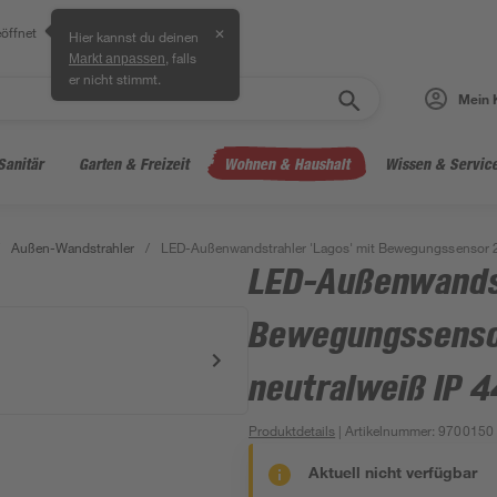
öffnet
✕
Hier kannst du deinen
, falls
Markt anpassen
er nicht stimmt.
Mein 
Sanitär
Garten & Freizeit
Wohnen & Haushalt
Wissen & Servic
Außen-Wandstrahler
/
LED-Außenwandstrahler 'Lagos' mit Bewegungssensor 20
LED-Außenwandst
Bewegungssenso
neutralweiß IP 4
Produktdetails
| Artikelnummer
:
9700150
Aktuell nicht verfügbar