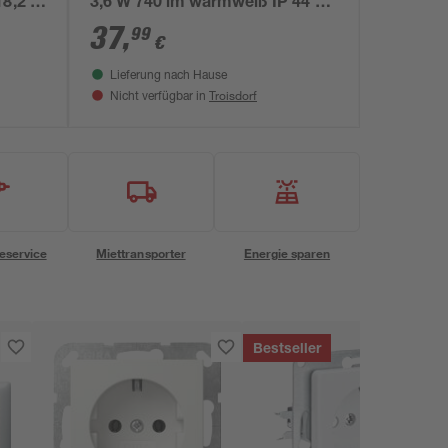
8,2 x
3,6 W 740 lm warmweiß IP 44 5 x
23 x 19 cm
37
,
99
€
Lieferung nach Hause
Troisdorf
Nicht verfügbar in
eservice
Miettransporter
Energie sparen
Bestseller