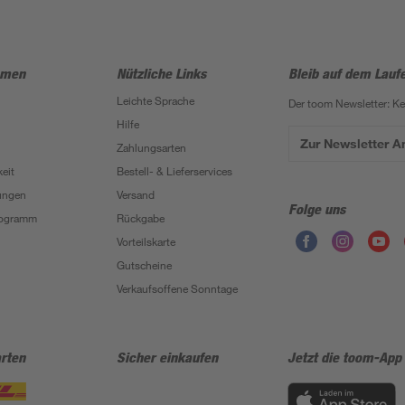
hmen
Nützliche Links
Bleib auf dem Lauf
Leichte Sprache
Der toom Newsletter: K
Hilfe
Zur Newsletter 
Zahlungsarten
eit
Bestell- & Lieferservices
ungen
Versand
Folge uns
Programm
Rückgabe
Vorteilskarte
Gutscheine
Verkaufsoffene Sonntage
rten
Sicher einkaufen
Jetzt die toom-App