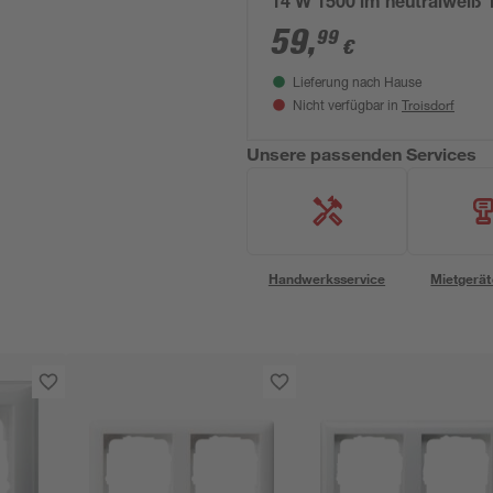
14 W 1500 lm neutralweiß 1
5,5 cm
59
,
99
€
Lieferung nach Hause
Troisdorf
Nicht verfügbar in
Unsere passenden Services
Handwerksservice
Mietgerät