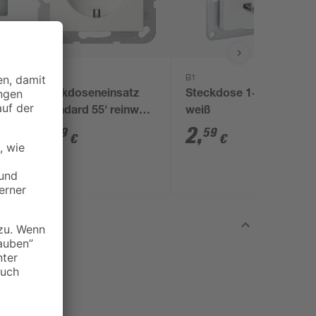
GIRA
B1
ch
Steckdoseneinsatz
Steckdose 1-fach
iß
'Standard 55' reinweiß
weiß
glänzend 7 x 7 cm
4
,
2
,
19
59
€
€