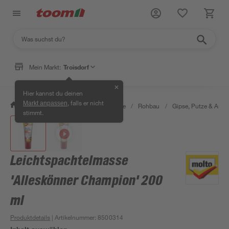
Mein Markt:
Troisdorf
✕
Hier kannst du deinen
, falls er nicht
Markt anpassen
/
Bauen & Renovieren
/
Baustoffe
/
Rohbau
/
Gipse, Putze & Aus
stimmt.
Leichtspachtelmasse
'Alleskönner Champion' 200
ml
Produktdetails
| Artikelnummer
:
8500314