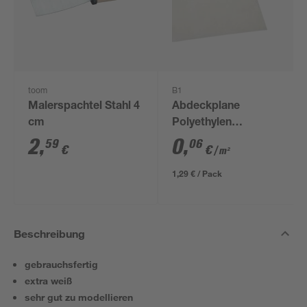
toom
B1
Malerspachtel Stahl 4
Abdeckplane
cm
Polyethylen
transparent 4 x 5 m
2
,
0
,
59
06
€
€
/ m²
1,29 € / Pack
Beschreibung
gebrauchsfertig
extra weiß
sehr gut zu modellieren