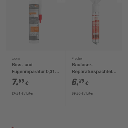
toom
Fischer
Riss- und
Raufaser-
Fugenreparatur 0,31
Reparaturspachtel
kg
'Ganz ohne Werkzeug'
7
,
6
,
69
29
€
€
70 ml
24,81 € / Liter
89,86 € / Liter