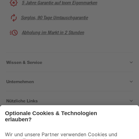
5 Jahre Garantie auf toom Eigenmarken
Sorglos, 90 Tage Umtauschgarantie
Abholung im Markt in 2 Stunden
Wissen & Service
Unternehmen
Nützliche Links
Bleib auf dem Laufenden mit unserem Newsletter
Der toom Newsletter: Keine Angebote und Aktionen mehr verpassen!