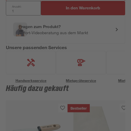
Anzahl:
In den Warenkorb
Fragen zum Produkt?
Sofort-Videoberatung aus dem Markt
Unsere passenden Services
Handwerksservice
Mietgeräteservice
Miettra
Häufig dazu gekauft
Bestseller