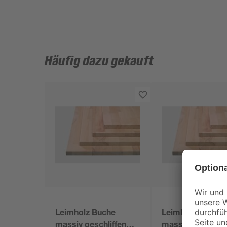
Häufig dazu gekauft
Leimholz Buche
Leimholz Buche
massiv geschliffen
massiv geschliff