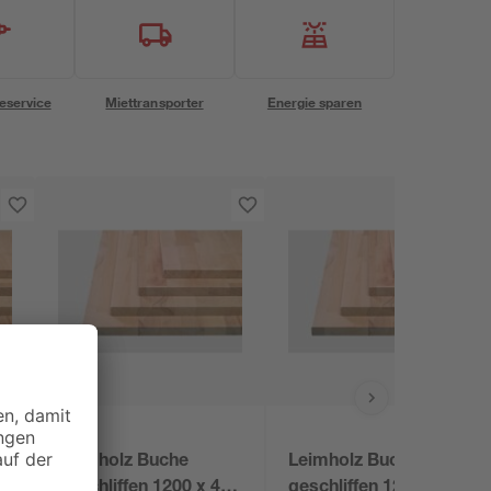
eservice
Miettransporter
Energie sparen
Leimholz Buche
Leimholz Buche
geschliffen 1200 x 400
geschliffen 1200 x 300