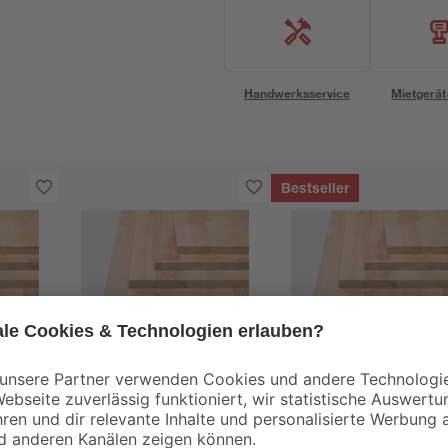
Handwerksservice
Mietgerät
Bestseller
Leimholz Buche
Leimholz Buche
en
geschliffen 1200 x 200
massiv geschliffen