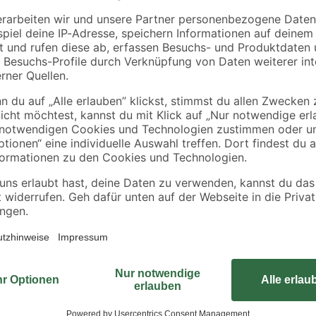
 mm
x 18 mm
2000 x 600 x 18 mm
43
,
43
,
71
74
€
€
/ m²
/ m²
10,49 € / Pack
52,49 € / Pack
Im Möbelhandel gibt es nichts, d
deine eigenen Möbel mit diesem Le
verarbeiten. Der Artikel überzeug
Sichere dir jetzt dieses Holz und l