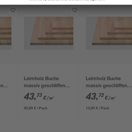
Leimholz Buche
Leimholz Buche
en
massiv geschliffen
massiv geschliffen
 mm
800 x 600 x 18 mm
800 x 400 x 18 mm
43
,
43
,
73
72
€
€
/ m²
/ m²
20,99 € / Pack
13,99 € / Pack