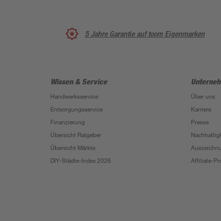
5 Jahre Garantie auf toom Eigenmarken
Wissen & Service
Unterne
Handwerksservice
Über uns
Entsorgungsservice
Karriere
Finanzierung
Presse
Übersicht Ratgeber
Nachhaltigk
Übersicht Märkte
Auszeichn
DIY-Städte-Index 2026
Affiliate-