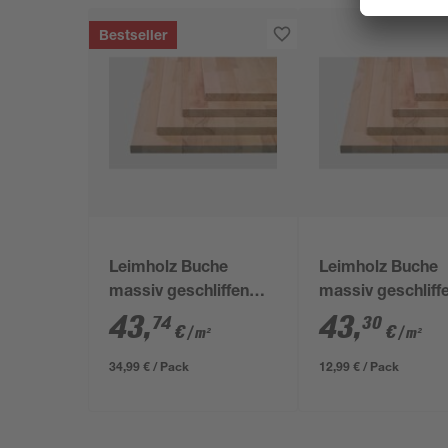
Bestseller
Leimholz Buche
Leimholz Buche
massiv geschliffen
massiv geschliff
2000 x 400 x 18 mm
1500 x 200 x 18
43
,
43
,
74
30
€
€
/ m²
/ m²
34,99 € / Pack
12,99 € / Pack