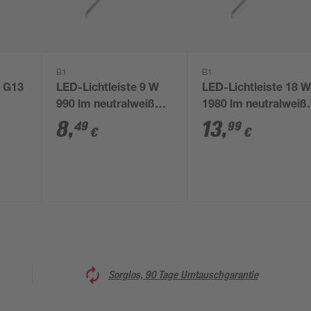
B1
B1
 G13
LED-Lichtleiste 9 W
LED-Lichtleiste 18 
ß
990 lm neutralweiß
1980 lm neutralweiß
4,5 x 5,8 cm
3,6 cm
8
,
13
,
49
99
€
€
Sorglos, 90 Tage Umtauschgarantie