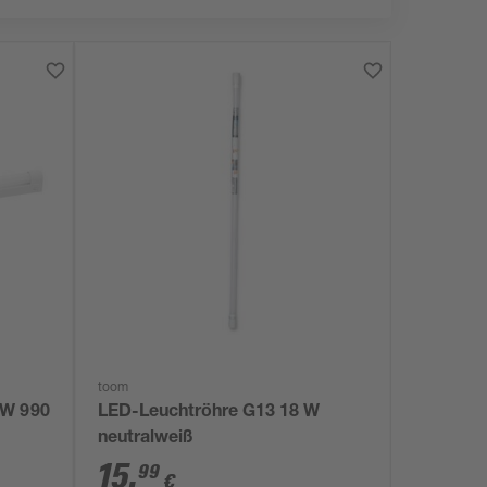
toom
 W 990
LED-Leuchtröhre G13 18 W
neutralweiß
15
,
99
€