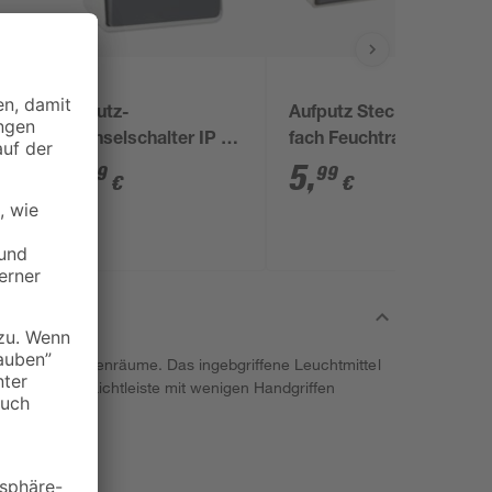
5
Aufputz-
Aufputz Steckdose 2-
Wechselschalter IP 54
fach Feuchtraum IP44
grau 6,5 x 9,3 cm
3
,
5
,
49
99
€
€
ässig deine Innenräume. Das ingebgriffene Leuchtmittel
u kannst die Lichtleiste mit wenigen Handgriffen