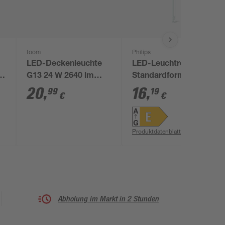
toom
Philips
W
LED-Deckenleuchte
LED-Leuchtröhre
G13 24 W 2640 lm
Standardform matt
neutralweiß 153 x 6
S14D 3,5 W 375 lm
20
,
16
,
99
19
€
€
cm
warmweiß
Produktdatenblatt
Abholung im Markt in 2 Stunden