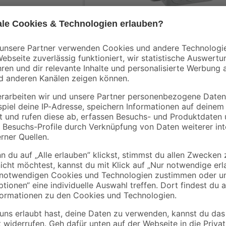
toom
REV Ritter
ektro-
LED-Leuchtröhre G13
Abzweigkasten AP 7
18 W neutralweiß
x 75 x 40 mm grau
 50
15
,
1
,
99
39
€
€
Die Lichteleiste beleuchtet zuverl
spendet ein neutralweißes Licht. D
befestigen.