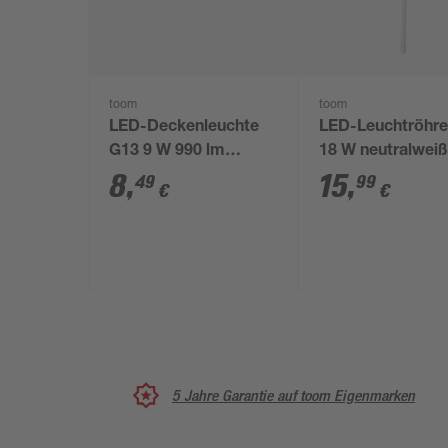
toom
toom
LED-Deckenleuchte
LED-Leuchtröhre
G13 9 W 990 lm
18 W neutralwei
neutralweiß 4,5 cm
8
,
15
,
49
99
€
€
5 Jahre Garantie auf toom Eigenmarken