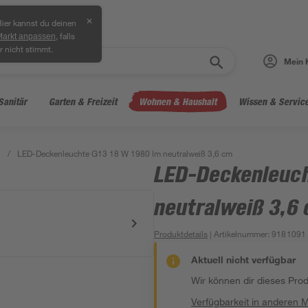
✕
ier kannst du deinen
, falls
Markt anpassen
r nicht stimmt.
Mein 
Sanitär
Garten & Freizeit
Wohnen & Haushalt
Wissen & Servic
n
/
LED-Deckenleuchte G13 18 W 1980 lm neutralweiß 3,6 cm
LED-Deckenleuch
neutralweiß 3,6
Produktdetails
| Artikelnummer
:
9181091
Aktuell nicht verfügbar
Wir können dir dieses Produ
Verfügbarkeit in anderen 