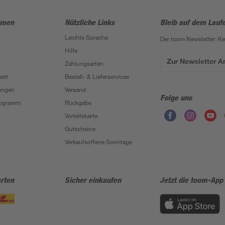
hmen
Nützliche Links
Bleib auf dem Lauf
Leichte Sprache
Der toom Newsletter: K
Hilfe
Zur Newsletter 
Zahlungsarten
eit
Bestell- & Lieferservices
ungen
Versand
Folge uns
Programm
Rückgabe
Vorteilskarte
Gutscheine
Verkaufsoffene Sonntage
rten
Sicher einkaufen
Jetzt die toom-App