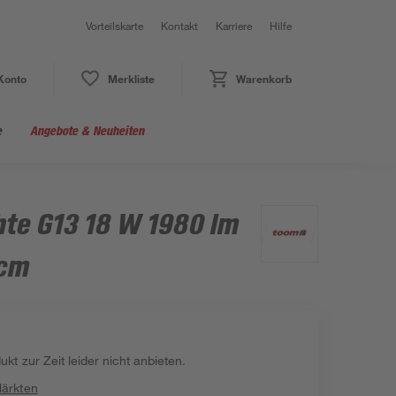
Vorteilskarte
Kontakt
Karriere
Hilfe
Konto
Merkliste
Warenkorb
e
Angebote & Neuheiten
te G13 18 W 1980 lm
 cm
kt zur Zeit leider nicht anbieten.
Märkten