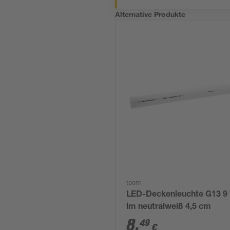
Alternative Produkte
toom
LED-Deckenleuchte G13 9
lm neutralweiß 4,5 cm
8
,
49
€