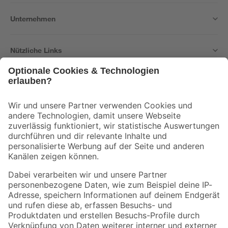
Unternehmen
Nützliche Links
Bleib auf dem Laufenden mit unserem Newsletter
Der toom Newsletter: Keine Angebote und Aktionen mehr verpassen!
Zur Newsletter Anmeldung
Folge uns
Zahlungsarten
Versandarten