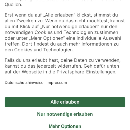
Sicher einkaufen
Jetzt die toom-App herunterladen
Alle Preisangaben in EUR inkl. gesetzl. MwSt.. Die dargestellten Angebote sind unter
Umständen nicht in allen Märkten verfügbar. Die angegebenen Verfügbarkeiten beziehen
sich auf den unter "Mein Markt" ausgewählten toom Baumarkt. Alle Angebote und
Produkte nur solange der Vorrat reicht.
*Paketversand ab 59 € versandkostenfrei, gilt nicht für Artikel mit Speditionsversand, hier
fallen zusätzliche Versandkosten an.
Datenschutz
Privatsphäre
Impressum
AGB
Nutzungsbedingungen
Widerrufsrecht
Vertrag widerrufen
Barrierefreiheit
© 2026 toom Baumarkt GmbH