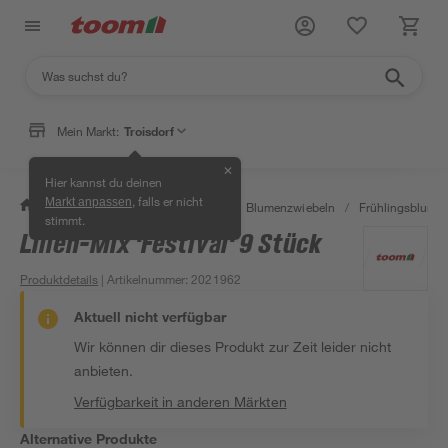
Mein Markt:
Troisdorf
✕
Hier kannst du deinen
, falls er nicht
Markt anpassen
/
Garten & Freizeit
/
Pflanzen
/
Blumenzwiebeln
/
Frühlingsblume
stimmt.
Lilien-Mix 'Festival' 9 Stück
Produktdetails
| Artikelnummer
:
2021962
Aktuell nicht verfügbar
Wir können dir dieses Produkt zur Zeit leider nicht
anbieten.
Verfügbarkeit in anderen Märkten
Alternative Produkte