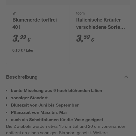
B1
toom
Blumenerde torffrei
Italienische Kräuter
40 l
verschiedene Sorten
14 cm Topf
3
,
3
,
99
59
€
€
0,10 € / Liter
Beschreibung
bunte Mischung aus 9 hoch blühenden Lilien
sonniger Standort
Blütezeit von Juni bis September
Pflanzzeit von März bis Mai
auch als Schnittblumen für die Vase geeignet
Die Zwiebeln werden etwa 15 cm tief und 20 cm voneinander
entfernt an einen sonnigen Standort gesetzt. Weitere