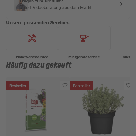
Fragen zum Produkt?
Sofort-Videoberatung aus dem Markt
Unsere passenden Services
Handwerksservice
Mietgeräteservice
Miettra
Häufig dazu gekauft
Bestseller
Bestseller