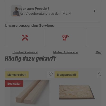
Fragen zum Produkt?
Sofort-Videoberatung aus dem Markt
Unsere passenden Services
Handwerksservice
Mietgeräteservice
Miettra
Häufig dazu gekauft
Mengenrabatt
Mengenrabatt
Bestseller