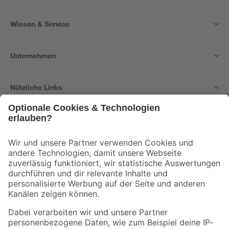
Wissen & Service
Unternehmen
Nützliche Links
Bleib auf dem Laufenden mit unserem Newsletter
Der toom Newsletter: Keine Angebote und Aktionen mehr verpassen!
Zur Newsletter Anmeldung
Folge uns