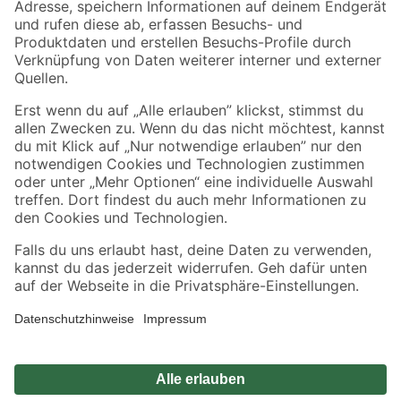
Zahlungsarten
Versandarten
Sicher einkaufen
Jetzt die toom-App herunterladen
Alle Preisangaben in EUR inkl. gesetzl. MwSt.. Die dargestellten Angebote sind unter
Umständen nicht in allen Märkten verfügbar. Die angegebenen Verfügbarkeiten beziehen
sich auf den unter "Mein Markt" ausgewählten toom Baumarkt. Alle Angebote und
Produkte nur solange der Vorrat reicht.
*Paketversand ab 59 € versandkostenfrei, gilt nicht für Artikel mit Speditionsversand, hier
fallen zusätzliche Versandkosten an.
Datenschutz
Privatsphäre
Impressum
AGB
Nutzungsbedingungen
Widerrufsrecht
Vertrag widerrufen