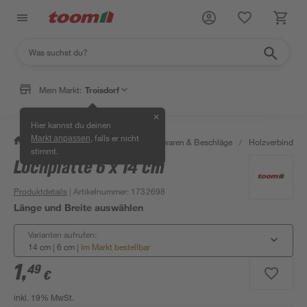
Mein Markt:
Troisdorf
✕
Hier kannst du deinen
, falls er nicht
Markt anpassen
/
Werkstatt & Maschinen
/
Eisenwaren & Beschläge
/
Holzverbinder 
stimmt.
Lochplatte 6 x 14 cm
Produktdetails
| Artikelnummer
:
1732698
Länge und Breite auswählen
Varianten aufrufen:
14 cm | 6 cm
|
Im Markt bestellbar
1
,
49
€
inkl. 19% MwSt.