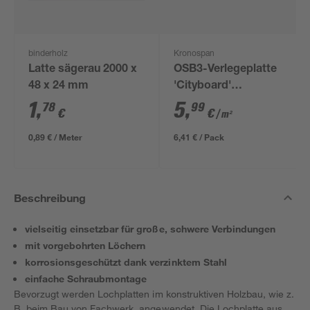
binderholz
Kronospan
Latte sägerau 2000 x
OSB3-Verlegeplatte
48 x 24 mm
'Cityboard'
ungeschliffen 1690 x
1
,
5
,
78
99
€
€
/ m²
634 x 12 mm
0,89 € / Meter
6,41 € / Pack
Beschreibung
vielseitig einsetzbar für große, schwere Verbindungen
mit vorgebohrten Löchern
korrosionsgeschützt dank verzinktem Stahl
einfache Schraubmontage
Bevorzugt werden Lochplatten im konstruktiven Holzbau, wie z.
B. beim Bau von Fachwerk, angewendet. Die Lochplatte aus