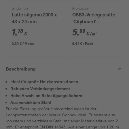
binderholz
Kronospan
Latte sägerau 2000 x
OSB3-Verlegeplatte
48 x 24 mm
'Cityboard'
ungeschliffen 1690 x
1
,
5
,
78
99
€
€
/ m²
634 x 12 mm
0,89 € / Meter
6,41 € / Pack
Beschreibung
Ideal für große Holzkonstruktionen
Robustes Verbindungselement
Hohe Anzahl an Befestigungslöchern
Aus verzinktem Stahl
Für die Fixierung großer Holzverbindungen ist der
Lochplattenstreifen der Marke Connex ideal. Er besteht aus
robustem und verzinktem Stahl mit einer Materialstärke von 2
mm. Er entspricht EN DIN 14545. Auf einer Länge von 1,20 m