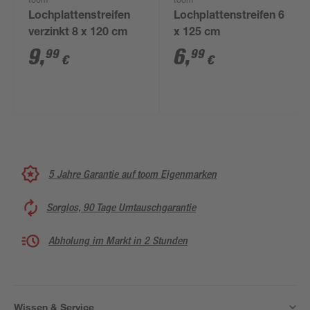
toom
toom
Lochplattenstreifen
Lochplattenstreifen 6
verzinkt 8 x 120 cm
x 125 cm
9
,
6
,
99
99
€
€
5 Jahre Garantie auf toom Eigenmarken
Sorglos, 90 Tage Umtauschgarantie
Abholung im Markt in 2 Stunden
Wissen & Service