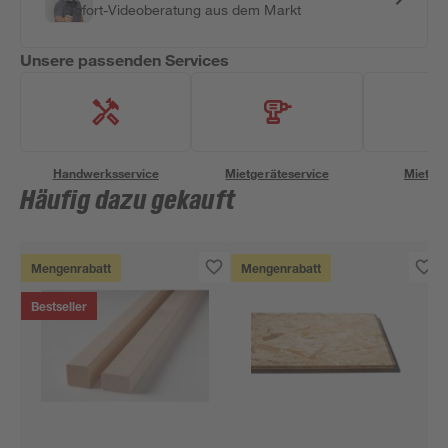
Sofort-Videoberatung aus dem Markt
Unsere passenden Services
Handwerksservice
Mietgeräteservice
Miettra
Häufig dazu gekauft
Mengenrabatt
Mengenrabatt
Bestseller