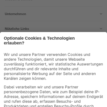
Unternehmen
Nützliche Links
Bleib auf dem Laufenden mit unserem Newsletter
Der toom Newsletter: Keine Angebote und Aktionen mehr verpassen!
Zur Newsletter Anmeldung
Folge uns
Zahlungsarten
Versandarten