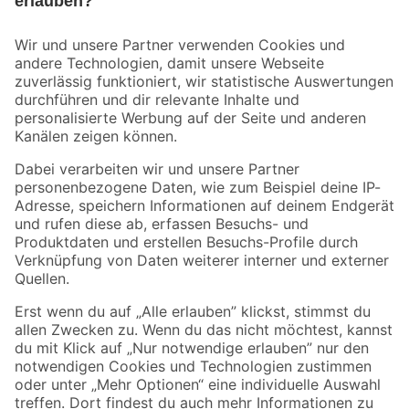
Bleib auf dem Laufenden mit unserem Newsletter
Der toom Newsletter: Keine Angebote und Aktionen mehr verpassen!
Zur Newsletter Anmeldung
Folge uns
Zahlungsarten
Versandarten
Sicher einkaufen
Jetzt die toom-App herunterladen