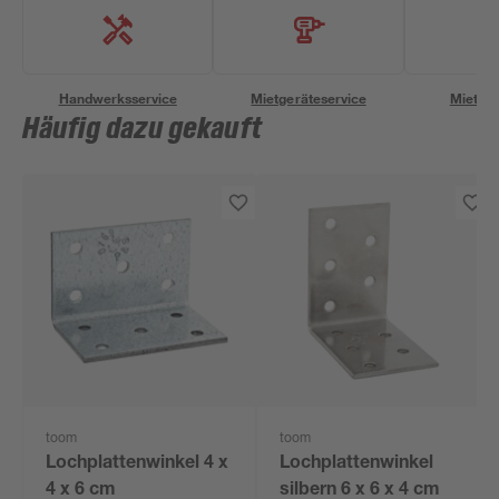
Handwerksservice
Mietgeräteservice
Miettra
Häufig dazu gekauft
toom
toom
Lochplattenwinkel 4 x
Lochplattenwinkel
4 x 6 cm
silbern 6 x 6 x 4 cm