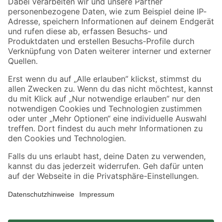
Zahlungsarten
Versandarten
Sicher einkaufen
Jetzt die toom-App herunterladen
Alle Preisangaben in EUR inkl. gesetzl. MwSt.. Die dargestellten Angebote sind unter
Umständen nicht in allen Märkten verfügbar. Die angegebenen Verfügbarkeiten beziehen
sich auf den unter "Mein Markt" ausgewählten toom Baumarkt. Alle Angebote und
Produkte nur solange der Vorrat reicht.
*Paketversand ab 59 € versandkostenfrei, gilt nicht für Artikel mit Speditionsversand, hier
fallen zusätzliche Versandkosten an.