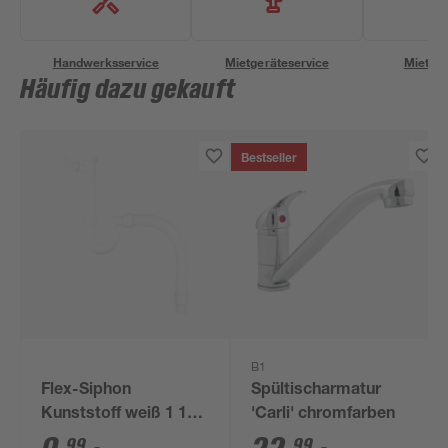
Handwerksservice
Mietgeräteservice
Miettra
Häufig dazu gekauft
Bestseller
B1
Flex-Siphon
Spültischarmatur
Kunststoff weiß 1 1/2'
'Carli' chromfarben
x 40/50 mm
99
99