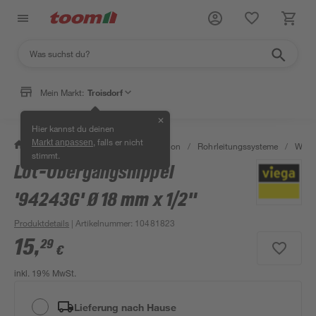
Mein Markt:
Troisdorf
✕
Hier kannst du deinen
, falls er nicht
Markt anpassen
/
Bad & Sanitär
/
Sanitärinstallation
/
Rohrleitungssysteme
/
Wasse
stimmt.
Löt-Übergangsnippel
'94243G' Ø 18 mm x 1/2"
Produktdetails
| Artikelnummer
:
10481823
15
,
29
€
inkl. 19% MwSt.
Lieferung nach Hause