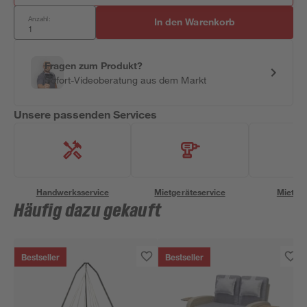
Anzahl:
In den Warenkorb
Fragen zum Produkt?
Sofort-Videoberatung aus dem Markt
Unsere passenden Services
Handwerksservice
Mietgeräteservice
Miettra
Häufig dazu gekauft
Bestseller
Bestseller