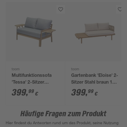
toom
toom
Multifunktionssofa
Gartenbank 'Eloise' 2-
'Tessa' 2-Sitzer
Sitzer Stahl braun 180
Akazienholz
x 80 x 68 cm
399
,
399
,
99
99
€
€
braun/grau 130/176 x
73 x 80/139,5 cm
Häufige Fragen zum Produkt
Hier findest du Antworten rund um das Produkt, seine Nutzung