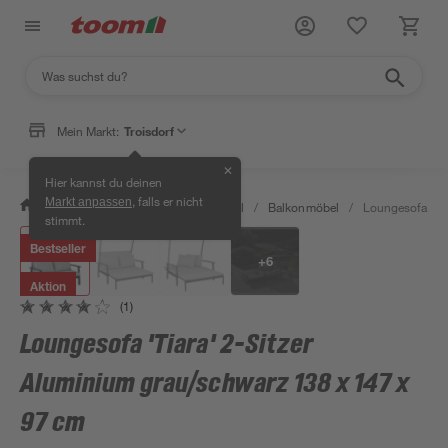
Mein Markt:
Troisdorf
✕
Hier kannst du deinen
, falls er nicht
Markt anpassen
/
Garten & Freizeit
/
Gartenmöbel
/
Balkonmöbel
/
Loungesofa 'Tia
stimmt.
Bestseller
+
6
Aktion
(1)
Loungesofa 'Tiara' 2-Sitzer
Aluminium grau/schwarz 138 x 147 x
97 cm