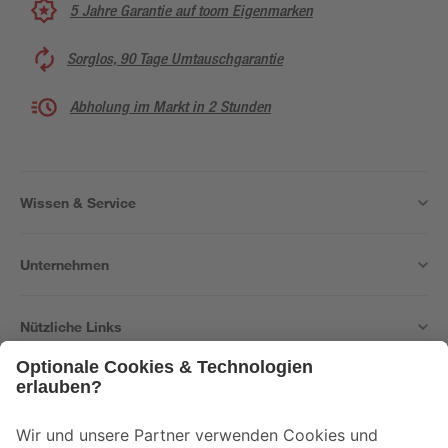
5 Jahre Garantie auf toom Eigenmarken
Sorglos, 90 Tage Umtauschgarantie
Abholung im Markt in 2 Stunden
Wissen & Service
Unternehmen
Nützliche Links
Bleib auf dem Laufenden mit unserem Newsletter
Der toom Newsletter: Keine Angebote und Aktionen mehr verpassen!