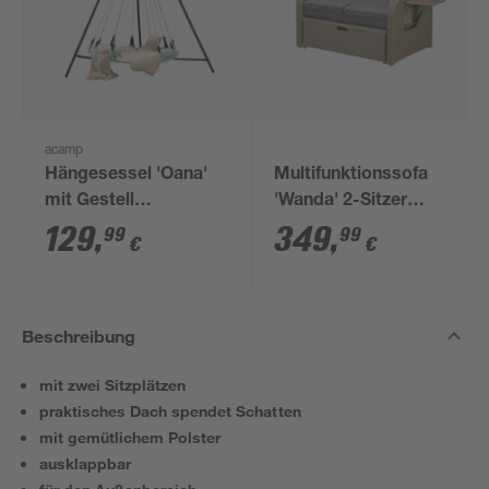
acamp
Hängesessel 'Oana'
Multifunktionssofa
mit Gestell
'Wanda' 2-Sitzer
grün/schwarz Ø 190 x
beige/grau 115,5 x 90
129
,
349
,
99
99
€
€
240 cm
x 89 cm
Beschreibung
mit zwei Sitzplätzen
praktisches Dach spendet Schatten
mit gemütlichem Polster
ausklappbar