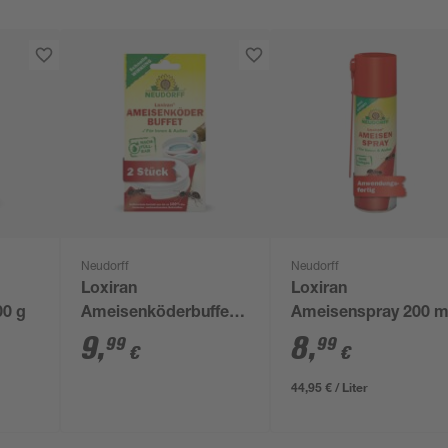
Neudorff
Neudorff
Loxiran
Loxiran
00 g
Ameisenköderbuffet 2
Ameisenspray 200 m
Stück
9
,
8
,
99
99
€
€
44,95 € / Liter