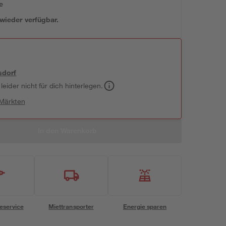
e
 wieder verfügbar.
sdorf
leider nicht für dich hinterlegen.
 Märkten
In den Warenkorb
eservice
Miettransporter
Energie sparen