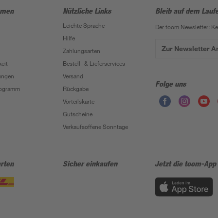
hmen
Nützliche Links
Bleib auf dem Lauf
Leichte Sprache
Der toom Newsletter: K
Hilfe
Zur Newsletter 
Zahlungsarten
eit
Bestell- & Lieferservices
ungen
Versand
Folge uns
Programm
Rückgabe
Vorteilskarte
Gutscheine
Verkaufsoffene Sonntage
rten
Sicher einkaufen
Jetzt die toom-App