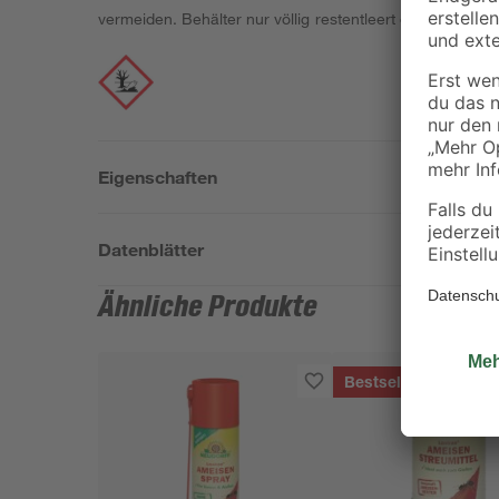
vermeiden. Behälter nur völlig restentleert der Wertsto
Eigenschaften
Datenblätter
Ähnliche Produkte
Bestseller