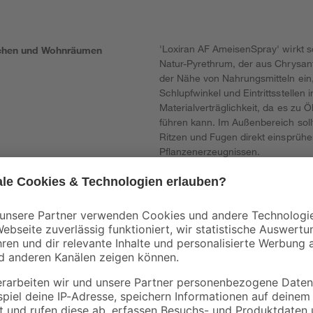
'Loxiran AF AmeisenSpray' wirkt s
üchen und Wohnräumen
Natur-Pyrethrum, der aus Chrysan
der Nähe von Nahrungsmitteln ein,
Schlupfwinkel und Eintrittsstellen 
Materialverträglichkeit, da es zu
führen kann. Im Außenbereich sol
Ritzen und Fugen direkt einsprühe
Pflanzenerzeugnissen.
tets Etikett und Produktinformation lesen.
ch über den korrekten Umgang mit Biozidprodukten. Broschüren dazu fi
ristiger Wirkung.
rpackung oder Kennzeichnungsetikett bereithalten. Darf nicht in die Hä