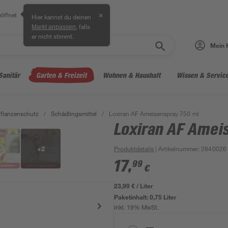
öffnet
✕
Hier kannst du deinen
, falls
Markt anpassen
er nicht stimmt.
Mein 
Sanitär
Garten & Freizeit
Wohnen & Haushalt
Wissen & Servic
flanzenschutz
/
Schädlingsmittel
/
Loxiran AF Ameisenspray 750 ml
Loxiran AF Amei
+
2
Produktdetails
| Artikelnummer
:
2840026
17
,
99
€
23,99 € / Liter
Paketinhalt:
0,75 Liter
inkl. 19% MwSt.