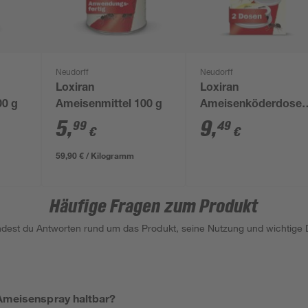
Neudorff
Neudorff
Loxiran
Loxiran
00 g
Ameisenmittel 100 g
Ameisenköderdose 
Stück
5
,
9
,
99
49
€
€
59,90 € / Kilogramm
Häufige Fragen zum Produkt
indest du Antworten rund um das Produkt, seine Nutzung und wichtige D
 Ameisenspray haltbar?