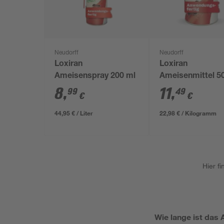
Neudorff
Neudorff
Loxiran
Loxiran
Ameisenspray 200 ml
Ameisenmittel 5
8
,
11
,
99
49
€
€
44,95 € / Liter
22,98 € / Kilogramm
Hier f
Wie lange ist das