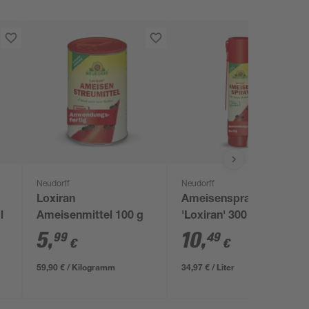
Neudorff
Neudorff
Loxiran
Ameisenspray
l
Ameisenmittel 100 g
'Loxiran' 300 ml
5
,
10
,
99
49
€
€
59,90 € / Kilogramm
34,97 € / Liter