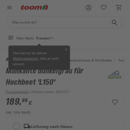
Mein Markt:
Troisdorf
✕
Hier kannst du deinen
, falls er nicht
Markt anpassen
/
Garten & Freizeit
/
Anzucht, Gewächshäuser & Hochbeete
/
Anzuch
stimmt.
Mähkante dunkelgrau für
Hochbeet 'L150'
Produktdetails
| Artikelnummer
:
4324271
189
,
99
€
inkl. 19% MwSt.
Lieferung nach Hause