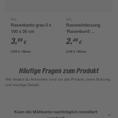
EHL
EHL
Rasenkante grau 5 x
Raseneinfassung
100 x 30 cm
'Rasenbord'
beidseitig abgerundet
3
,
2
,
99
49
€
€
5 x 25 x 100 cm grau
3,99 € / Meter
2,49 € / Meter
Häufige Fragen zum Produkt
Hier findest du Antworten rund um das Produkt, seine Nutzung
und wichtige Details.
Kann die Mähkante nachträglich installiert
werden?