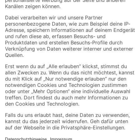
Folge uns
Zahlungsarten
Versandarten
Sicher einkaufen
Jetzt die toom-App herunterladen
Alle Preisangaben in EUR inkl. gesetzl. MwSt.. Die dargestellten Angebote sind unter
Umständen nicht in allen Märkten verfügbar. Die angegebenen Verfügbarkeiten beziehen
sich auf den unter "Mein Markt" ausgewählten toom Baumarkt. Alle Angebote und
Produkte nur solange der Vorrat reicht.