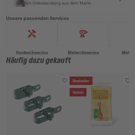
Sofort-Videoberatung aus dem Markt
Unsere passenden Services
Handwerksservice
Mietgeräteservice
Miettra
Häufig dazu gekauft
Bestseller
Aktion