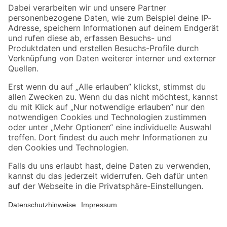
Zahlungsarten
Versandarten
Sicher einkaufen
Jetzt die toom-App herunterladen
Alle Preisangaben in EUR inkl. gesetzl. MwSt.. Die dargestellten Angebote sind unter
Umständen nicht in allen Märkten verfügbar. Die angegebenen Verfügbarkeiten beziehen
sich auf den unter "Mein Markt" ausgewählten toom Baumarkt. Alle Angebote und
Produkte nur solange der Vorrat reicht.
*Paketversand ab 59 € versandkostenfrei, gilt nicht für Artikel mit Speditionsversand, hier
fallen zusätzliche Versandkosten an.