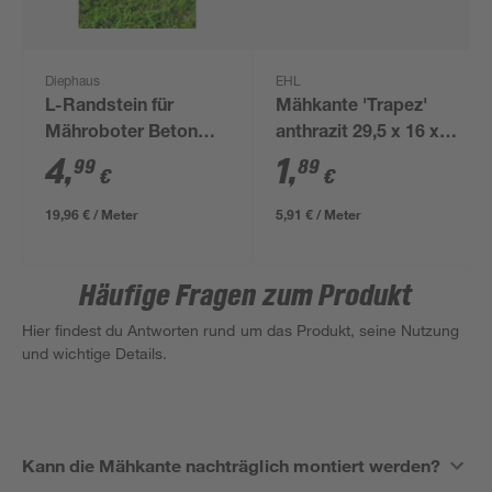
Diephaus
EHL
L-Randstein für
Mähkante 'Trapez'
Mähroboter Beton
anthrazit 29,5 x 16 x 5
anthrazit 29 x 25 x 15
cm
4
,
1
,
99
89
€
€
cm
19,96 € / Meter
5,91 € / Meter
Häufige Fragen zum Produkt
Hier findest du Antworten rund um das Produkt, seine Nutzung
und wichtige Details.
Kann die Mähkante nachträglich montiert werden?