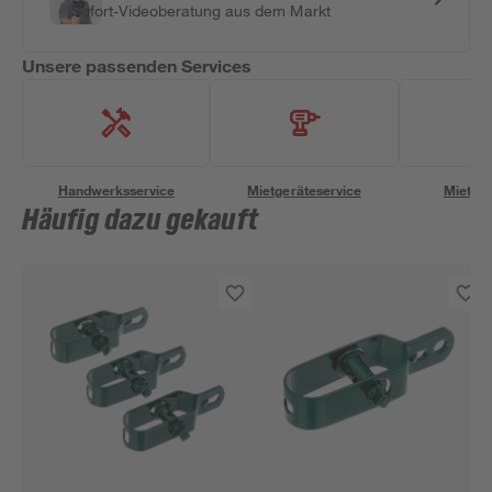
Sofort-Videoberatung aus dem Markt
Unsere passenden Services
Handwerksservice
Mietgeräteservice
Miettra
Häufig dazu gekauft