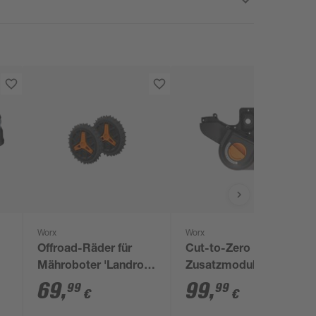
Worx
Worx
Offroad-Räder für
Cut-to-Zero
Mähroboter 'Landroid
Zusatzmodul für
Vision Cloud'
Mähroboter 'Landroid
69
,
99
,
99
99
€
€
Vision Cloud'