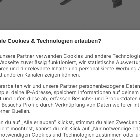
Worx
Worx
droid
Garage für
Reinigungsbürste fü
308E'
Mähroboter 'Landroid
Mähroboter 'Landro
Vision Cloud'
Vision Cloud 4WD'
199
,
19
,
99
99
€
€
Wenn du deinen Rasen in regelmä
Mähen in geraden Bahnen
'Landroid Vision Cloud' von Worx g
nelle, kabellose Einrichtung
im Lieferumfang enthalten ist, la
Dabei arbeitet er relativ leise - 
Bereichen dank V-SLAM-
Auswahl zwischen 7 Schnitthöhen,
Vorstellungen zu gestalten. Außerd
0506645) – sicheres Mähen bis an