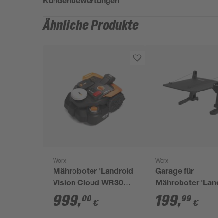
Kundenbewertungen
Ähnliche Produkte
Worx
Worx
Mähroboter 'Landroid
Garage für
Vision Cloud WR308E'
Mähroboter 'Lan
bis 800 m²
Vision Cloud'
999
,
199
,
00
99
€
€