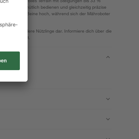
t. Anspruchsvolles Terrain mit Steigungen bis 33 %
nst du ihn gemütlich bedienen und gleichzeitig präzise
 entspannt die Beine hoch, während sich der Mähroboter
 Igel und andere Nützlinge dar. Informiere dich über die
chützen kannst.