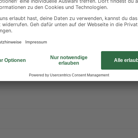
wenn deine Rasenfläche hügelig is
bewältigt er mühelos. Per App kan
Mähergebnisse erzielen. Also leg
um deinen Rasen kümmert!
Rasenmäher stellen eine Gefahr für
Gefahren für Igel
und wie du sie s