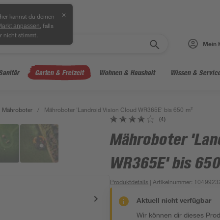
✕
ier kannst du deinen
, falls
Markt anpassen
r nicht stimmt.
Mein 
Sanitär
Garten & Freizeit
Wohnen & Haushalt
Wissen & Servic
Mähroboter
/
Mähroboter 'Landroid Vision Cloud WR365E' bis 650 m²
(4)
Mähroboter 'Land
WR365E' bis 650
Produktdetails
| Artikelnummer
:
1049923
Aktuell nicht verfügbar
Wir können dir dieses Produ