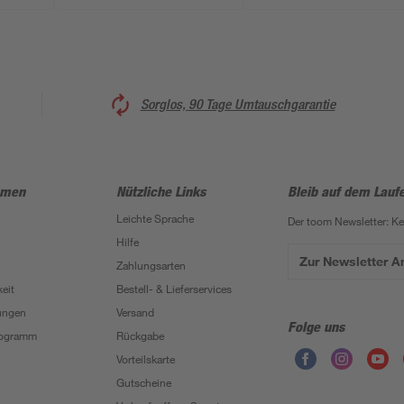
Sorglos, 90 Tage Umtauschgarantie
hmen
Nützliche Links
Bleib auf dem Lauf
Leichte Sprache
Der toom Newsletter: K
Hilfe
Zur Newsletter 
Zahlungsarten
eit
Bestell- & Lieferservices
ungen
Versand
Folge uns
Programm
Rückgabe
Vorteilskarte
Gutscheine