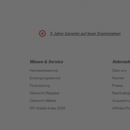
5 Jahre Garantie auf toom Eigenmarken
Wissen & Service
Unterne
Handwerksservice
Über uns
Entsorgungsservice
Karriere
Finanzierung
Presse
Übersicht Ratgeber
Nachhaltigk
Übersicht Märkte
Auszeichn
DIY-Städte-Index 2026
Affiliate-