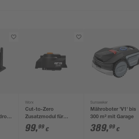
Worx
Sunseeker
Cut-to-Zero
Mähroboter 'V1' bis
droid
Zusatzmodul für
300 m² mit Garage
Mähroboter 'Landroid
99
,
389
,
99
99
€
€
Vision Cloud'