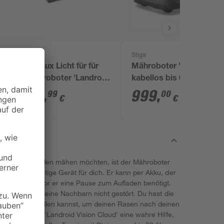
Worx
Stiga
r
FiatLux Licht für für
Mähroboter 'A 6v'
id
Mähroboter 'Landroid
kabellos bis 600 m²
Vision Cloud 2WD'
39
,
999
,
99
00
€
€
ßigen Abständen mähen möchten, ist der Mähroboter
enau das richtige Gerät für dich. Er kann per Akku, der
nge mähen, bevor er eine Pause zum Aufladen benötigt.
so werden auch deine Nachbarn nicht gestört. Du hast die
 die du einstellen kannst, um deinen Rasen nach deinen
em ist dir der 'Landroid Vision Cloud' eine wahre Hilfe,