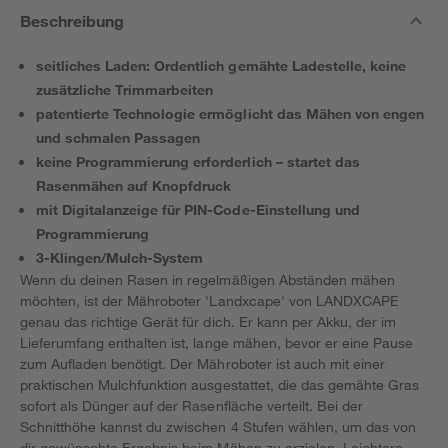
Beschreibung
seitliches Laden: Ordentlich gemähte Ladestelle, keine
zusätzliche Trimmarbeiten​
patentierte Technologie ermöglicht das Mähen von engen
und schmalen Passagen​
keine Programmierung erforderlich – startet das
Rasenmähen auf Knopfdruck​
mit Digitalanzeige für PIN-Code-Einstellung und
Programmierung
3-Klingen/Mulch-System​
Wenn du deinen Rasen in regelmäßigen Abständen mähen
möchten, ist der Mähroboter 'Landxcape' von LANDXCAPE
genau das richtige Gerät für dich. Er kann per Akku, der im
Lieferumfang enthalten ist, lange mähen, bevor er eine Pause
zum Aufladen benötigt. Der Mähroboter ist auch mit einer
praktischen Mulchfunktion ausgestattet, die das gemähte Gras
sofort als Dünger auf der Rasenfläche verteilt. Bei der
Schnitthöhe kannst du zwischen 4 Stufen wählen, um das von
dir gewünschte Ergebnis beim Mähen zu erzielen. Leichtere