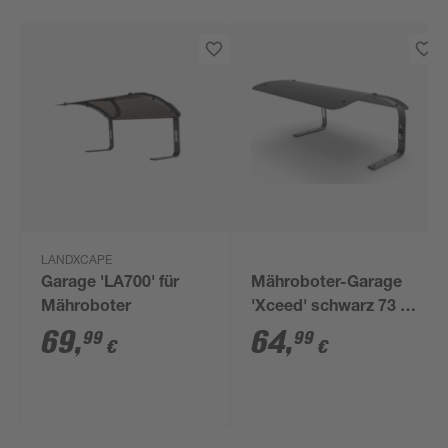
LANDXCAPE
Garage 'LA700' für
Mähroboter-Garage
Mähroboter
'Xceed' schwarz 73 x
53 x 37 cm
69
,
64
,
99
99
€
€