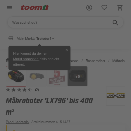
Mein Markt:
Troisdorf
✕
Hier kannst du deinen
, falls er nicht
Markt anpassen
/
Garten & Freizeit
/
Gartenmaschinen
/
Rasenmäher
/
Mähroboter
stimmt.
+
5
(2)
Mähroboter 'LX796' bis 400
m²
Produktdetails
| Artikelnummer
:
4151437