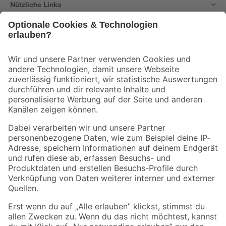
Nützliche Links
Bleib auf dem Laufenden mit unserem Newsletter
Der toom Newsletter: Keine Angebote und Aktionen mehr verpassen!
Zur Newsletter Anmeldung
Folge uns
Zahlungsarten
Versandarten
Sicher einkaufen