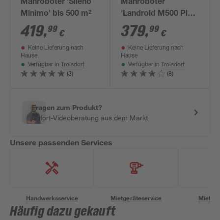
Mähroboter 'Sileno
Mähroboter
Minimo' bis 500 m²
'Landroid M500 Plus'
bis 500 m²
419
,
379
,
99
99
€
€
Keine Lieferung nach
Keine Lieferung nach
Hause
Hause
Troisdorf
Troisdorf
Verfügbar in
Verfügbar in
(3)
(8)
Fragen zum Produkt?
Sofort-Videoberatung aus dem Markt
Unsere passenden Services
Handwerksservice
Mietgeräteservice
Miettra
Häufig dazu gekauft