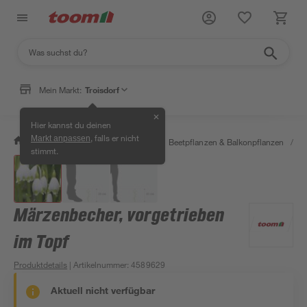
Mein Markt:
Troisdorf
✕
Hier kannst du deinen
, falls er nicht
Markt anpassen
/
Garten & Freizeit
/
Pflanzen
/
Beetpflanzen & Balkonpflanzen
/
F
stimmt.
Märzenbecher, vorgetrieben
im Topf
Produktdetails
| Artikelnummer
:
4589629
Aktuell nicht verfügbar