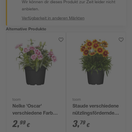
Wir können dir dieses Produkt zur Zeit leider nicht
anbieten.
Verfügbarkeit in anderen Märkten
Alternative Produkte
toom
toom
Nelke 'Oscar'
Staude verschiedene
verschiedene Farben
nützlingsfördernde
10,5 cm Topf
Sorten 13 cm Topf
2
,
3
,
99
79
€
€