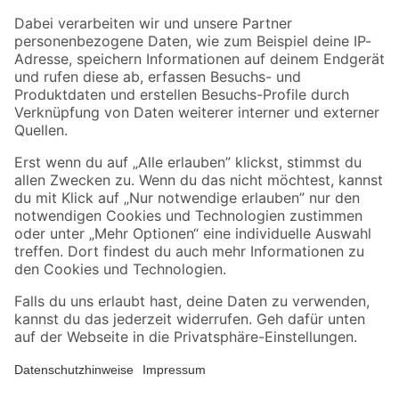
Zahlungsarten
Versandarten
Sicher einkaufen
Jetzt die toom-App herunterladen
Alle Preisangaben in EUR inkl. gesetzl. MwSt.. Die dargestellten Angebote sind unter
Umständen nicht in allen Märkten verfügbar. Die angegebenen Verfügbarkeiten beziehen
sich auf den unter "Mein Markt" ausgewählten toom Baumarkt. Alle Angebote und
Produkte nur solange der Vorrat reicht.
*Paketversand ab 59 € versandkostenfrei, gilt nicht für Artikel mit Speditionsversand, hier
fallen zusätzliche Versandkosten an.