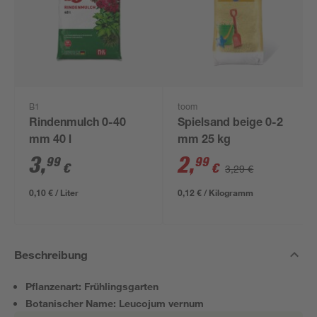
B1
toom
Rindenmulch 0-40
Spielsand beige 0-2
mm 40 l
mm 25 kg
3
,
2
,
99
99
€
€
3,29 €
0,10 € / Liter
0,12 € / Kilogramm
Beschreibung
Pflanzenart: Frühlingsgarten
Botanischer Name: Leucojum vernum