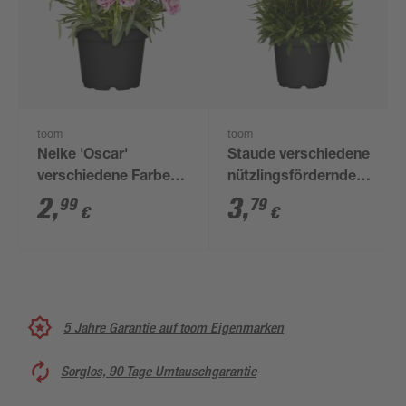
toom
toom
Nelke 'Oscar'
Staude verschiedene
verschiedene Farben
nützlingsfördernde
10,5 cm Topf
Sorten 13 cm Topf
2
,
3
,
99
79
€
€
5 Jahre Garantie auf toom Eigenmarken
Sorglos, 90 Tage Umtauschgarantie