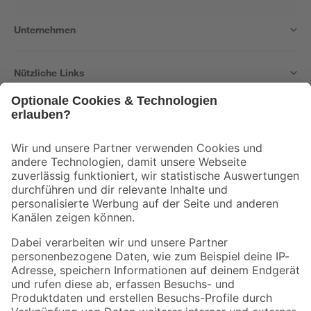
Unternehmen
Nützliche Links
Bleib auf dem Laufenden mit unserem Newsletter
Der toom Newsletter: Keine Angebote und Aktionen mehr verpassen!
Zur Newsletter Anmeldung
Folge uns
Zahlungsarten
Versandarten