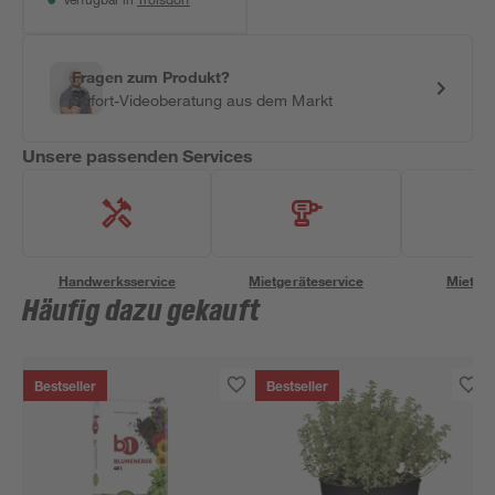
Verfügbar in
Fragen zum Produkt?
Sofort-Videoberatung aus dem Markt
Unsere passenden Services
Handwerksservice
Mietgeräteservice
Miettra
Häufig dazu gekauft
Bestseller
Bestseller