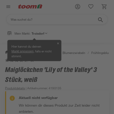
Mein Markt:
Troisdorf
✕
Hier kannst du deinen
, falls er nicht
Markt anpassen
/
Garten & Freizeit
/
Pflanzen
/
Blumenzwiebeln
/
Frühlingsblume
stimmt.
(2)
Maiglöckchen 'Lily of the Valley' 3
Stück, weiß
Produktdetails
| Artikelnummer
:
4190135
Aktuell nicht verfügbar
Wir können dir dieses Produkt zur Zeit leider nicht
anbieten.