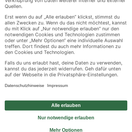
Sicher einkaufen
Jetzt die toom-App herunterladen
Alle Preisangaben in EUR inkl. gesetzl. MwSt.. Die dargestellten Angebote sind unter
Umständen nicht in allen Märkten verfügbar. Die angegebenen Verfügbarkeiten beziehen
sich auf den unter "Mein Markt" ausgewählten toom Baumarkt. Alle Angebote und
Produkte nur solange der Vorrat reicht.
*Paketversand ab 59 € versandkostenfrei, gilt nicht für Artikel mit Speditionsversand, hier
fallen zusätzliche Versandkosten an.
Datenschutz
Privatsphäre
Impressum
AGB
Nutzungsbedingungen
Widerrufsrecht
Vertrag widerrufen
Barrierefreiheit
© 2026 toom Baumarkt GmbH