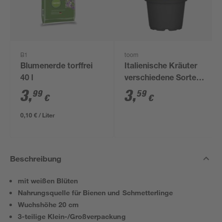
B1
toom
Blumenerde torffrei
Italienische Kräuter
40 l
verschiedene Sorten
14 cm Topf
3
,
3
,
99
59
€
€
0,10 € / Liter
Beschreibung
mit weißen Blüten
Nahrungsquelle für Bienen und Schmetterlinge
Wuchshöhe 20 cm
3-teilige Klein-/Großverpackung