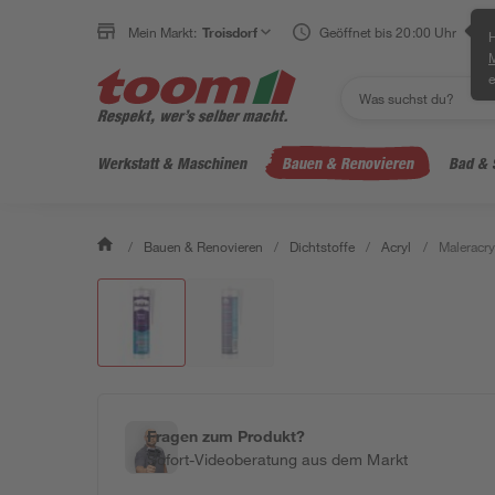
Mein Markt:
Troisdorf
Geöffnet bis 20:00 Uhr
H
e
Werkstatt & Maschinen
Bauen & Renovieren
Bad & 
/
Bauen & Renovieren
/
Dichtstoffe
/
Acryl
/
Maleracry
Fragen zum Produkt?
Sofort-Videoberatung aus dem Markt