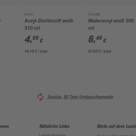
toom
Soudal
ß
Acryl-Dichtstoff weiß
Maleracryl weiß 300
310 ml
ml
4
,
6
,
99
49
€
€
16,10 € / Liter
21,63 € / Liter
Sorglos, 90 Tage Umtauschgarantie
hmen
Nützliche Links
Bleib auf dem Lauf
Leichte Sprache