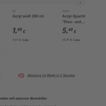
B1
toom
Acryl weiß 280 ml
Acryl-Spachtelmasse
"Riss- und
Fugendicht" weiß 310
1
,
5
,
99
49
€
€
ml
7,11 € / Liter
17,71 € / Liter
Abholung im Markt in 2 Stunden
enden mit unserem Newsletter