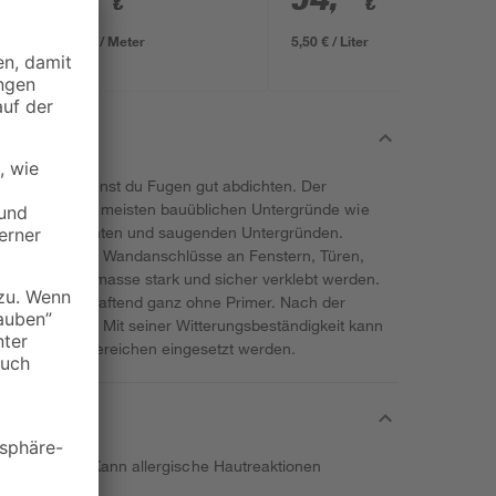
€
€
0,11 € / Meter
5,50 € / Liter
 & Decke' kannst du Fugen gut abdichten. Der
ignet sich für die meisten bauüblichen Untergründe wie
 selbst auf feuchten und saugenden Untergründen.
lussfugen und Wandanschlüsse an Fenstern, Türen,
mit der Dichtmasse stark und sicher verklebt werden.
leracryl selbsthaftend ganz ohne Primer. Nach der
erstreichen. Mit seiner Witterungsbeständigkeit kann
ls auch Außenbereichen eingesetzt werden.
ugenschäden. Kann allergische Hautreaktionen
.