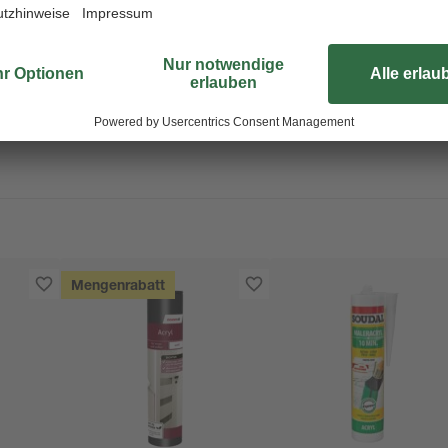
rpackung oder Kennzeichnungsetikett bereithalten. Darf nicht in die Hä
Mengenrabatt