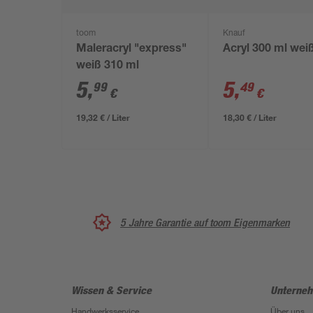
toom
Knauf
Maleracryl "express"
Acryl 300 ml wei
weiß 310 ml
5
,
5
,
99
49
€
€
19,32 € / Liter
18,30 € / Liter
5 Jahre Garantie auf toom Eigenmarken
Wissen & Service
Unterne
Handwerksservice
Über uns