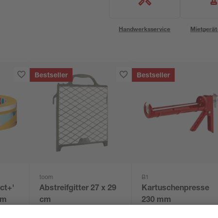
Handwerksservice
Mietgerät
Bestseller
Bestseller
toom
B1
ct+'
Abstreifgitter 27 x 29
Kartuschenpresse
 m
cm
230 mm
3
,
5
,
99
99