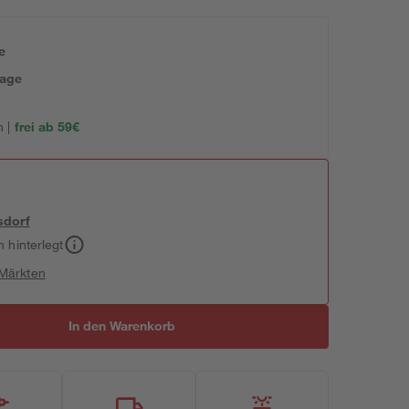
e
tage
 |
frei ab 59€
sdorf
h hinterlegt
 Märkten
In den Warenkorb