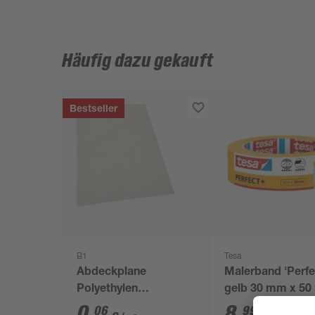
Häufig dazu gekauft
Bestseller
B1
Tesa
Abdeckplane
Malerband 'Perfe
Polyethylen
gelb 30 mm x 50
transparent 4 x 5 m
0
,
8
,
06
99