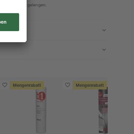
nde von Kindern gelangen.
Mengenrabatt
Mengenrabatt