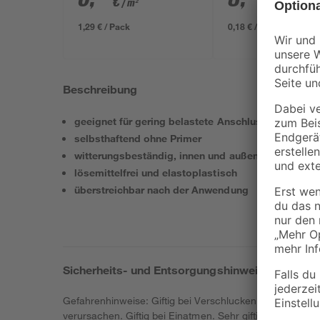
€
€
/ m²
1,29 € / Pack
0,18 € / Meter
Beschreibung
geeignet für gering belastete Anschlussfugen
selbsthaftend ohne Primer
witterungsbeständig, innen und außen anwendbar
lösemittelfrei und elastoplastisch
überstreichbar nach der Anwendung
Sicherheits- und Entsorgungshinweise
Gefahrenhinweise: Giftig bei Verschlucken. Giftig bei
verursachen. Giftig bei Einatmen. Sehr giftig für Wasser