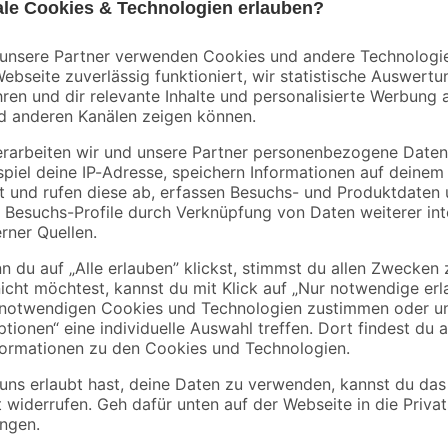
€
€
Mit dem Metylan Maleracryl 'Wand
lösemittelfreie Acryl-Dichtstoff e
Putz, Holz, Stein u. Ä. und haftet
Besonders gering belastete Ansch
Treppen und Sockelleisten können 
Dabei ist das elastoplastische Ma
Anwendung kannst du es einfach üb
der Dichtstoff sowohl in Innen- a
 Hautkontakt. Verursacht schwere Verätzungen der Haut und schwere A
organismen. Sehr giftig für Wasserorganismen mit langfristiger Wirkung