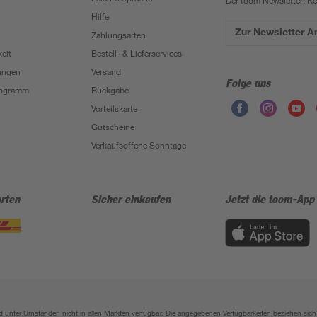
Der toom Newsletter: K
Hilfe
Zur Newsletter 
Zahlungsarten
eit
Bestell- & Lieferservices
ungen
Versand
Folge uns
Programm
Rückgabe
Vorteilskarte
Gutscheine
Verkaufsoffene Sonntage
rten
Sicher einkaufen
Jetzt die toom-App
sind unter Umständen nicht in allen Märkten verfügbar. Die angegebenen Verfügbarkeiten beziehen s