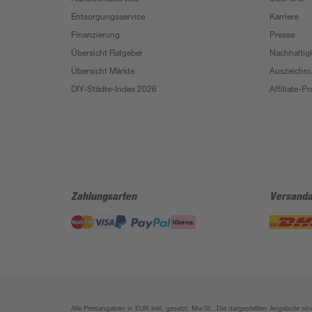
Entsorgungsservice
Karriere
Finanzierung
Presse
Übersicht Ratgeber
Nachhaltigk
Übersicht Märkte
Auszeichn
DIY-Städte-Index 2026
Affiliate-
Zahlungsarten
Versanda
Alle Preisangaben in EUR inkl. gesetzl. MwSt.. Die dargestellten Angebote 