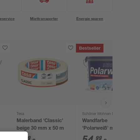
eservice
Miettransporter
Energie sparen
Bestseller
Tesa
Schöner Wohnen Farbe
Malerband 'Classic'
Wandfarbe
beige 30 mm x 50 m
'Polarweiß' matt 10 l
5
,
54
,
49
99