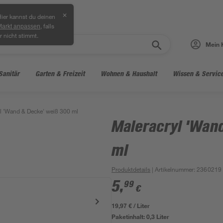
✕
ier kannst du deinen
, falls
Markt anpassen
r nicht stimmt.
Mein 
Sanitär
Garten & Freizeit
Wohnen & Haushalt
Wissen & Servic
l 'Wand & Decke' weiß 300 ml
Maleracryl 'Wan
ml
Produktdetails
| Artikelnummer
:
2360219
5
,
99
€
19,97 € / Liter
Paketinhalt:
0,3 Liter