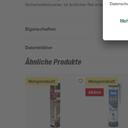
Sicherheitshinweise: Ist ärztlicher Rat erforderlich, Ve
Eigenschaften
Datenblätter
Ähnliche Produkte
Mengenrabatt
Mengenrabatt
Aktion