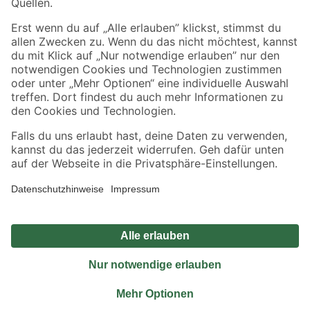
Sicher einkaufen
Jetzt die toom-App herunterladen
Alle Preisangaben in EUR inkl. gesetzl. MwSt.. Die dargestellten Angebote sind unter
Umständen nicht in allen Märkten verfügbar. Die angegebenen Verfügbarkeiten beziehen
sich auf den unter "Mein Markt" ausgewählten toom Baumarkt. Alle Angebote und
Produkte nur solange der Vorrat reicht.
*Paketversand ab 59 € versandkostenfrei, gilt nicht für Artikel mit Speditionsversand, hier
fallen zusätzliche Versandkosten an.
Datenschutz
Privatsphäre
Impressum
AGB
Nutzungsbedingungen
Widerrufsrecht
Vertrag widerrufen
Barrierefreiheit
© 2026 toom Baumarkt GmbH