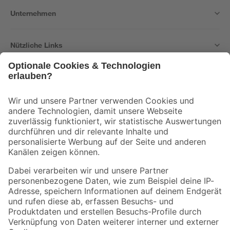
Unternehmen
Nützliche Links
Bleib auf dem Laufenden mit unserem Newsletter
Der toom Newsletter: Keine Angebote und Aktionen mehr verpassen!
Zur Newsletter Anmeldung
Folge uns
Zahlungsarten
Versandarten