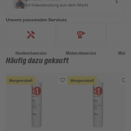
Sofort-Videoberatung aus dem Markt
Unsere passenden Services
Handwerksservice
Mietgeräteservice
Miettra
Häufig dazu gekauft
Mengenrabatt
Mengenrabatt