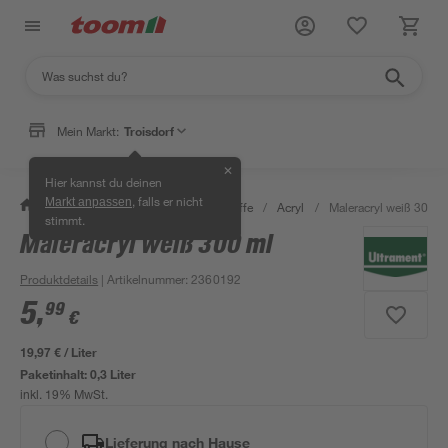
Mein Markt:
Troisdorf
✕
Hier kannst du deinen
, falls er nicht
Markt anpassen
/
Bauen & Renovieren
/
Dichtstoffe
/
Acryl
/
Maleracryl weiß 300 m
stimmt.
Maleracryl weiß 300 ml
Produktdetails
| Artikelnummer
:
2360192
5
,
99
€
19,97 € / Liter
Paketinhalt:
0,3 Liter
inkl. 19% MwSt.
Lieferung nach Hause