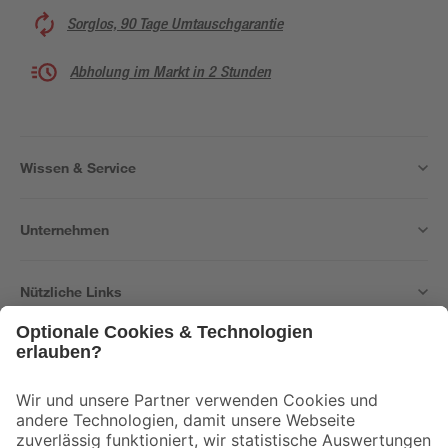
Sorglos, 90 Tage Umtauschgarantie
Abholung im Markt in 2 Stunden
Wissen & Service
Unternehmen
Nützliche Links
Bleib auf dem Laufenden mit unserem Newsletter
Der toom Newsletter: Keine Angebote und Aktionen mehr verpassen!
Zur Newsletter Anmeldung