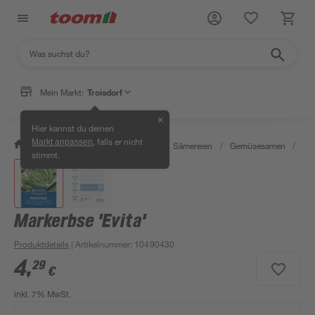
Mein Markt:
Troisdorf
✕
Hier kannst du deinen
, falls er nicht
Markt anpassen
/
Garten & Freizeit
/
Pflanzen
/
Sämereien
/
Gemüsesamen
/
Mar
stimmt.
Markerbse 'Evita'
Produktdetails
| Artikelnummer
:
10490430
4
,
29
€
inkl. 7% MwSt.