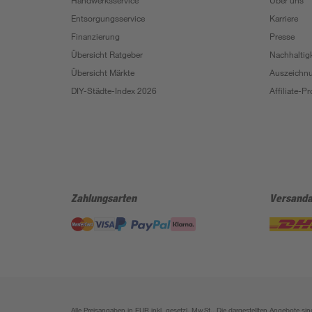
Handwerksservice
Über uns
Entsorgungsservice
Karriere
Finanzierung
Presse
Übersicht Ratgeber
Nachhaltigk
Übersicht Märkte
Auszeichn
DIY-Städte-Index 2026
Affiliate-
Zahlungsarten
Versanda
Alle Preisangaben in EUR inkl. gesetzl. MwSt.. Die dargestellten Angebote 