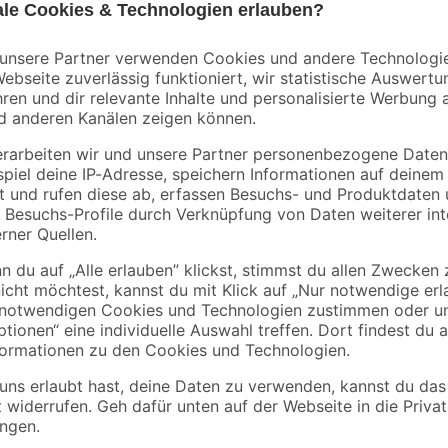
Mengenrabatt
B1
haum
Bodenfliese 'Trend'
Fliesen- und
Feinsteinzeug
Baukleber 25 kg
anthrazit 30,5 x 61 cm
14
,
7
,
99
89
€
€
/ m²
22,34 € / Pack
0,32 € / Kilogramm