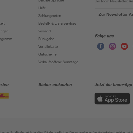
Leichte Sprache
Der toom Newsletter: K
Hilfe
Zur Newsletter 
Zahlungsarten
eit
Bestell- & Lieferservices
ungen
Versand
Folge uns
Programm
Rückgabe
Vorteilskarte
Gutscheine
Verkaufsoffene Sonntage
rten
Sicher einkaufen
Jetzt die toom-App
sind unter Umständen nicht in allen Märkten verfügbar. Die angegebenen Verfügbarkeiten beziehen s