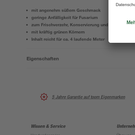
mit angenehm süßem Geschmack
geringe Anfälligkeit für Fusarium
zum Frischverzehr, Konservierung und Einfrieren g
mit kräftig grünen Körnern
Inhalt reicht für ca. 4 laufende Meter
Eigenschaften
5 Jahre Garantie auf toom Eigenmarken
Wissen & Service
Unterne