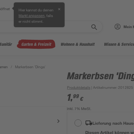
öffnet
✕
Hier kannst du deinen
, falls
Markt anpassen
er nicht stimmt.
Mein 
Sanitär
Garten & Freizeit
Wohnen & Haushalt
Wissen & Servic
amen
/
Markerbsen 'Dinga'
Markerbsen 'Din
Produktdetails
| Artikelnummer
:
2012825
1
,
99
€
inkl. 7% MwSt.
Lieferung nach Haus
Diesen Artikel können wir