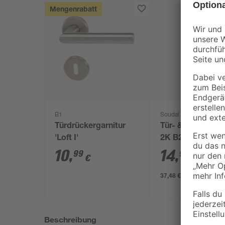
Mengenrabatt
B1
Soudal
Türdrückergarnitur
Tür- & Zargensc
'Loft I'
2K B2 400 ml
10
,
14
,
99
99
€
€
37,48 € / Liter
Beschreibung