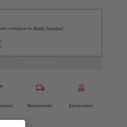
 mehr verfügbar
im
Markt
Troisdorf
e:
)
In den Warenkorb
eservice
Miettransporter
Energie sparen