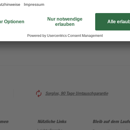
eeignet
Sorglos, 90 Tage Umtauschgarantie
hmen
Nützliche Links
Bleib auf dem Lauf