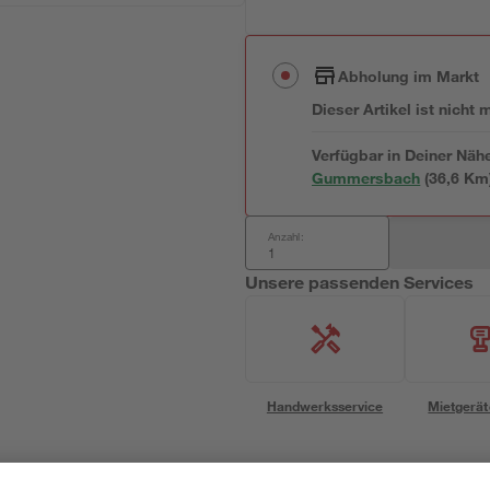
Abholung im Markt
Dieser Artikel ist nicht
Verfügbar in Deiner Näh
Gummersbach
(
36,6
 Km
Anzahl:
Unsere passenden Services
Handwerksservice
Mietgerät