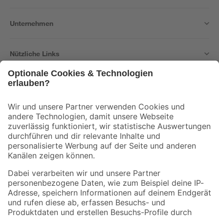
Unternehmen
Nützliche Links
Bleib auf dem Laufenden mit unserem Newsletter
Der toom Newsletter: Keine Angebote und Aktionen mehr verpassen!
Zur Newsletter Anmeldung
Folge uns
Zahlungsarten
Versandarten