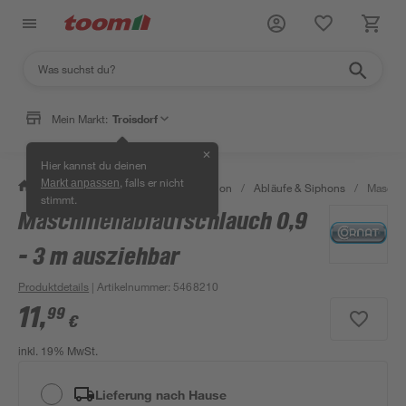
Mein Markt:
Troisdorf
✕
Hier kannst du deinen
, falls er nicht
Markt anpassen
/
Bad & Sanitär
/
Sanitärinstallation
/
Abläufe & Siphons
/
Maschin
stimmt.
Maschinenablaufschlauch 0,9
- 3 m ausziehbar
Produktdetails
| Artikelnummer
:
5468210
11
,
99
€
inkl. 19% MwSt.
Lieferung nach Hause