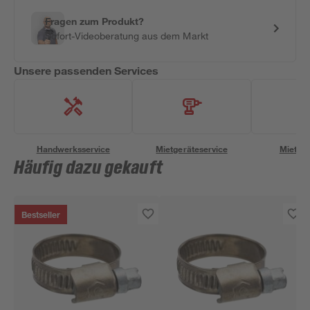
Fragen zum Produkt?
Sofort-Videoberatung aus dem Markt
Unsere passenden Services
Handwerksservice
Mietgeräteservice
Miettra
Häufig dazu gekauft
Bestseller