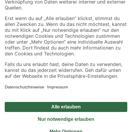
Sicher einkaufen
Jetzt die toom-App herunterladen
Alle Preisangaben in EUR inkl. gesetzl. MwSt.. Die dargestellten Angebote sind unter
Umständen nicht in allen Märkten verfügbar. Die angegebenen Verfügbarkeiten beziehen
sich auf den unter "Mein Markt" ausgewählten toom Baumarkt. Alle Angebote und
Produkte nur solange der Vorrat reicht.
*Paketversand ab 59 € versandkostenfrei, gilt nicht für Artikel mit Speditionsversand, hier
fallen zusätzliche Versandkosten an.
Datenschutz
Privatsphäre
Impressum
AGB
Nutzungsbedingungen
Widerrufsrecht
Vertrag widerrufen
Barrierefreiheit