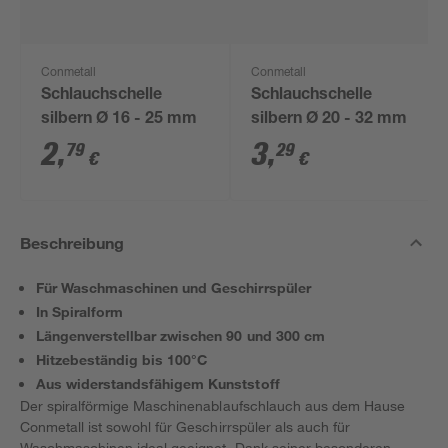
Conmetall
Conmetall
Schlauchschelle
Schlauchschelle
silbern Ø 16 - 25 mm
silbern Ø 20 - 32 mm
2
,
3
,
79
29
€
€
Beschreibung
Für Waschmaschinen und Geschirrspüler
In Spiralform
Längenverstellbar zwischen 90 und 300 cm
Hitzebeständig bis 100°C
Aus widerstandsfähigem Kunststoff
Der spiralförmige Maschinenablaufschlauch aus dem Hause
Conmetall ist sowohl für Geschirrspüler als auch für
Waschmaschinen ideal geeignet. Dank seiner besonderen