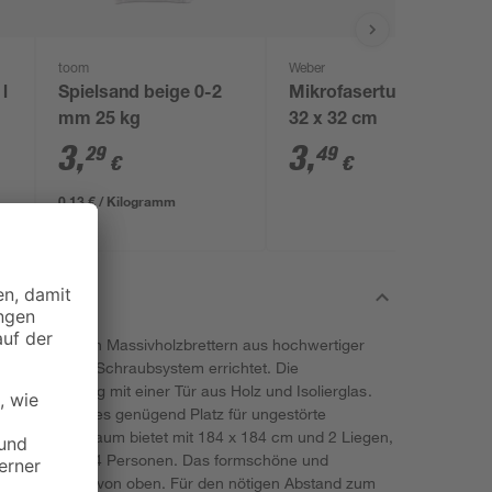
toom
Weber
l
Spielsand beige 0-2
Mikrofasertuch grau
mm 25 kg
32 x 32 cm
3
,
3
,
29
49
€
€
0,13 € / Kilogramm
 38 mm starken Massivholzbrettern aus hochwertiger
fachen Steck-/Schraubsystem errichtet. Die
 Fronteinsteig mit einer Tür aus Holz und Isolierglas.
6 cm bietet es genügend Platz für ungestörte
n. Der Innenraum bietet mit 184 x 184 cm und 2 Liegen,
 cm, Platz für 4 Personen. Das formschöne und
tterungsschutz von oben. Für den nötigen Abstand zum