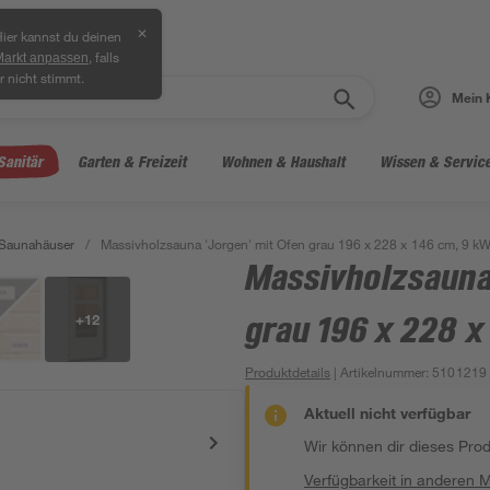
✕
ier kannst du deinen
, falls
Markt anpassen
r nicht stimmt.
Mein 
Sanitär
Garten & Freizeit
Wohnen & Haushalt
Wissen & Servic
Saunahäuser
/
Massivholzsauna 'Jorgen' mit Ofen grau 196 x 228 x 146 cm, 9 k
Massivholzsauna
+
12
grau 196 x 228 x
Produktdetails
| Artikelnummer
:
5101219
Aktuell nicht verfügbar
Wir können dir dieses Produ
Verfügbarkeit in anderen 