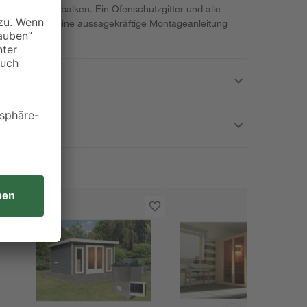
nierte Bodenbalken. Ein Ofenschutzgitter und alle
läge sowie eine aussagekräftige Montageanleitung
abei.