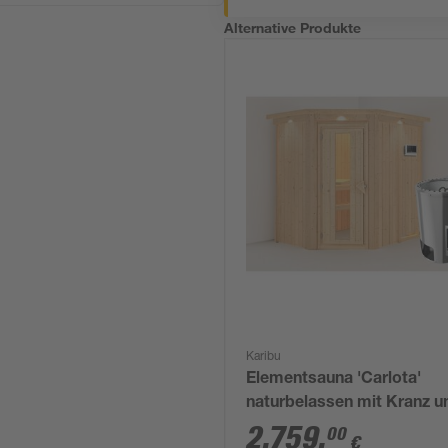
Alternative Produkte
Karibu
Elementsauna 'Carlota'
naturbelassen mit Kranz u
Energiespartür 3,6 kW Bio
2.759
,
00
€