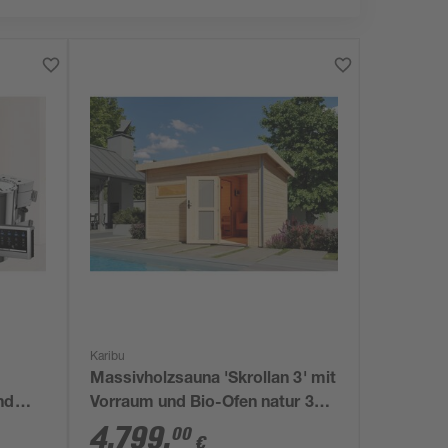
Karibu
Massivholzsauna 'Skrollan 3' mit
nd
Vorraum und Bio-Ofen natur 396
-Ofen
x 227 x 231 cm, 9 kW
4.799
,
00
€