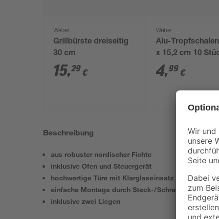
Weber
Weber
Grillbürste dreiseitig
Alu-Tropfschalen
30 cm
x 15,2 cm 10 Stü
15
,
4
,
29
99
€
€
Beschreibung
aus robuster nordischer Fichte
inklusive Ofen und Steuergerät
hochwertige Türe mit Klarglaseinsatz
einfache Montage durch Steck-/Schraubsystem
inklusive zwei Liegen