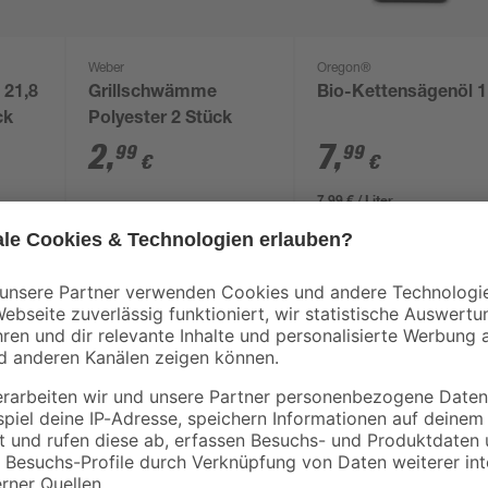
Weber
Oregon®
 21,8
Grillschwämme
Bio-Kettensägenöl 1 
ck
Polyester 2 Stück
2
,
7
,
99
99
€
€
7,99 € / Liter
Die Sauna 'Jorgen' überzeugt mit
nordischer Fichte und wird im ein
Massivholzsauna verfügt über einen
Mit einem Gesamtmaß von 196 x 14
Wellnessstunden im eigenen Garte
mit einer Breite von 57 cm und 27
praktische Dach sorgt für den Wi