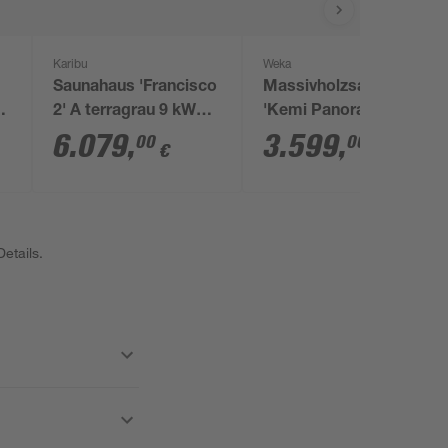
Karibu
Weka
Saunahaus 'Francisco
Massivholzsauna
2' A terragrau 9 kW
'Kemi Panorama 1'
Ofen externe
162 x 193 cm
6.079
,
3.599
,
00
00
€
€
Steuerung 369 x 309 x
inklusive Ofen 'OS',
229 cm
Glastür, Fenster
etails.