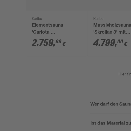
Karibu
Karibu
Elementsauna
Massivholzsaun
'Carlota'
'Skrollan 3' mit
naturbelassen mit
Vorraum und Bio
2.759
,
4.799
,
00
00
€
€
Kranz und
natur 396 x 227 x
Energiespartür 3,6 kW
cm, 9 kW
Bio-Ofen externe
Steuerung Easy 165 x
Hier f
210 x 202 cm
Wer darf den Saun
Ist das Material z