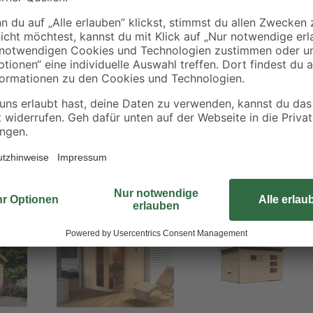
Erdreich sorgen kesseldruckimpräg
notwendigen Schrauben und Besch
sind selbstverständlich ebenfalls d