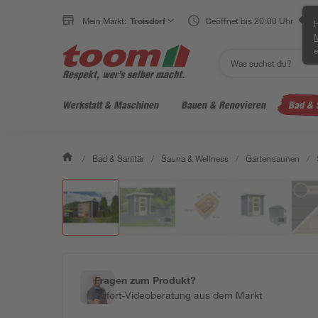
Mein Markt:
Troisdorf
Geöffnet bis 20:00 Uhr
H
e
Werkstatt & Maschinen
Bauen & Renovieren
Bad & 
/
Bad & Sanitär
/
Sauna & Wellness
/
Gartensaunen
/
Fragen zum Produkt?
Sofort-Videoberatung aus dem Markt