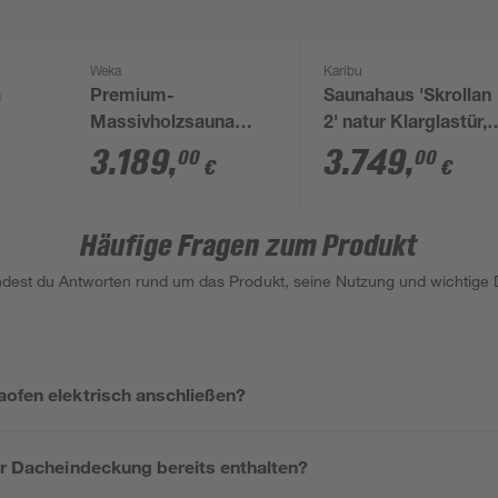
Weka
Karibu
a
Premium-
Saunahaus 'Skrollan
Massivholzsauna
2' natur Klarglastür,
-Ofen
'Turku 1' 195 x 178 x
Vorraum 336 x 231 x
3.189
,
3.749
,
00
00
€
€
 231
205 cm mit Glastür,
227 cm
Fenster, Leuchtenset
und 7,5 kW BioS-
Häufige Fragen zum Produkt
Ofenset
indest du Antworten rund um das Produkt, seine Nutzung und wichtige D
aofen elektrisch anschließen?
ur Dacheindeckung bereits enthalten?