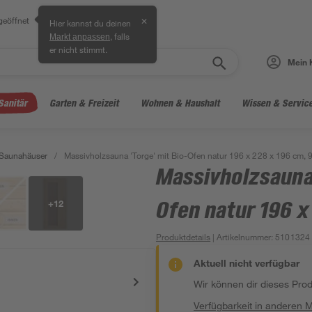
geöffnet
✕
Hier kannst du deinen
, falls
Markt anpassen
er nicht stimmt.
Mein 
Sanitär
Garten & Freizeit
Wohnen & Haushalt
Wissen & Servic
Saunahäuser
/
Massivholzsauna 'Torge' mit Bio-Ofen natur 196 x 228 x 196 cm, 
Massivholzsauna 
+
12
Ofen natur 196 x
Produktdetails
| Artikelnummer
:
5101324
Aktuell nicht verfügbar
Wir können dir dieses Produ
Verfügbarkeit in anderen 