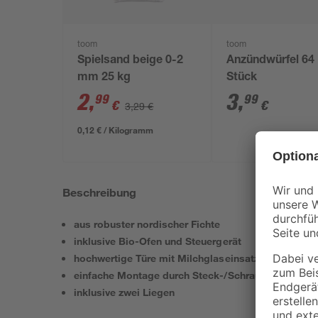
toom
toom
Spielsand beige 0-2
Anzündwürfel 64
mm 25 kg
Stück
2
,
3
,
99
99
€
€
3,29 €
0,12 € / Kilogramm
Beschreibung
aus robuster nordischer Fichte
inklusive Bio-Ofen und Steuergerät
hochwertige Türe mit Milchglaseinsatz
einfache Montage durch Steck-/Schraubsystem
inklusive zwei Liegen