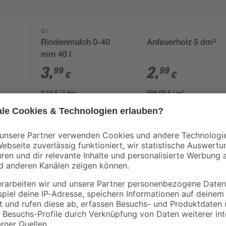
B1
Rindenmulch 0-40
Anfeuerholz 5 dm³
mm 40 l
3
,
2
,
99
99
€
€
0,10 € / Liter
598,00 € / m³
Die Sauna 'Torge' überzeugt mit 
nordischer Fichte und wird im ein
Massivholzsauna verfügt über einen
einem Gesamtmaß von 196 x 196 cm
Wellnessstunden im eigenen Garte
mit einer Breite von jeweils 57 c
Dach sorgt für den Witterungssch