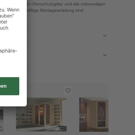
odenbalken. Ein Ofenschutzgitter und alle notwendigen
ine aussagekräftige Montageanleitung sind