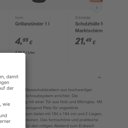
toom
Schneider
Grillanzünder 1 l
Schutzhülle für
Marktschirm bis Ø
250 cm
4
,
21
,
99
49
€
€
4,99 € / Liter
38 mm starken Massivholzbrettern aus hochwertiger
fachen Steck-/Schraubsystem errichtet. Die
 Fronteinsteig mit einer Tür aus Holz und Milchglas. Mit
 bietet es genügend Platz für ungestörte
n. Der Innenraum bietet mit 184 x 184 cm und 2 Liegen,
m, Platz für 3 Personen. Das formschöne und praktische
utz von oben. Für den nötigen Abstand zum Erdreich