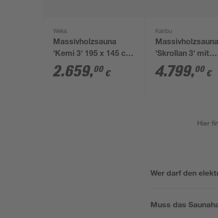
Weka
Karibu
Massivholzsauna
Massivholzsaun
'Kemi 3' 195 x 145 cm
'Skrollan 3' mit
mit Glastür
Vorraum und Bio
2.659
,
4.799
,
00
00
€
€
natur 396 x 227 x
cm, 9 kW
Hier f
Wer darf den elek
Muss das Saunaha