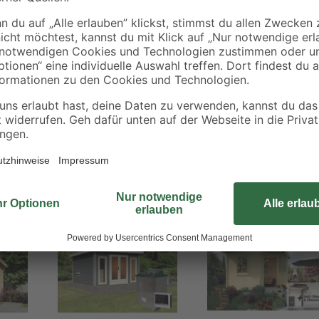
sorgen kesseldruckimprägnierte B
Schrauben und Beschläge sowie e
selbstverständlich ebenfalls dabei.