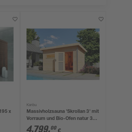
Karibu
195 x
Massivholzsauna 'Skrollan 3' mit
Vorraum und Bio-Ofen natur 396
x 227 x 231 cm, 9 kW
4.799
,
00
€