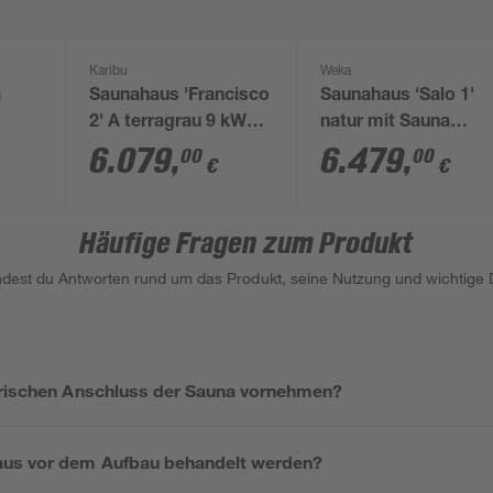
Karibu
Weka
a
Saunahaus 'Francisco
Saunahaus 'Salo 1'
2' A terragrau 9 kW
natur mit Sauna
-Ofen
Ofen externe
Varberg 3 und 7,5 k
6.079
,
6.479
,
00
00
€
€
 231
Steuerung 369 x 309 x
OS-Ofenset,
229 cm
Steuerung 298 x 298
237 cm
Häufige Fragen zum Produkt
indest du Antworten rund um das Produkt, seine Nutzung und wichtige D
trischen Anschluss der Sauna vornehmen?
us vor dem Aufbau behandelt werden?