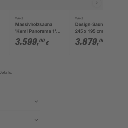
Weka
Weka
Massivholzsauna
Design-Sauna 'Kemi'
'Kemi Panorama 1'
245 x 195 cm mit
W
162 x 193 cm
Glastür
3.599
,
3.879
,
00
00
€
€
inklusive Ofen 'OS',
 x
Glastür, Fenster
etails.