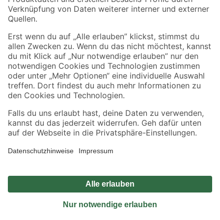
Sicher einkaufen
Jetzt die toom-App herunterladen
Alle Preisangaben in EUR inkl. gesetzl. MwSt.. Die dargestellten Angebote sind unter
Umständen nicht in allen Märkten verfügbar. Die angegebenen Verfügbarkeiten beziehen
sich auf den unter "Mein Markt" ausgewählten toom Baumarkt. Alle Angebote und
Produkte nur solange der Vorrat reicht.
*Paketversand ab 59 € versandkostenfrei, gilt nicht für Artikel mit Speditionsversand, hier
fallen zusätzliche Versandkosten an.
Datenschutz
Privatsphäre
Impressum
AGB
Nutzungsbedingungen
Widerrufsrecht
Vertrag widerrufen
Barrierefreiheit