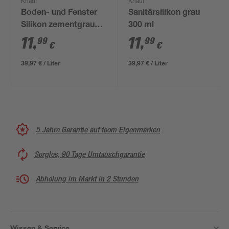
Knauf
Knauf
Boden- und Fenster
Sanitärsilikon grau
Silikon zementgrau
300 ml
300 ml
11
,
11
,
99
99
€
€
39,97 € / Liter
39,97 € / Liter
5 Jahre Garantie auf toom Eigenmarken
Sorglos, 90 Tage Umtauschgarantie
Abholung im Markt in 2 Stunden
Wissen & Service