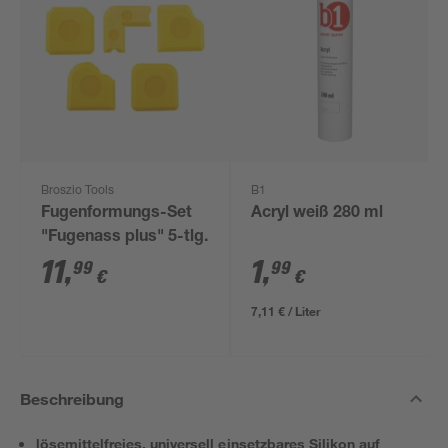
Broszio Tools
B1
Fugenformungs-Set
Acryl weiß 280 ml
"Fugenass plus" 5-tlg.
11
,
1
,
99
99
€
€
7,11 € / Liter
Beschreibung
lösemittelfreies, universell einsetzbares Silikon auf