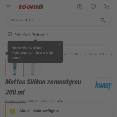
Mein Markt:
Troisdorf
✕
Hier kannst du deinen
, falls er nicht
Markt anpassen
/
Bauen & Renovieren
/
Dichtstoffe
/
Silikon
/
Mattes Silikon zeme
stimmt.
Mattes Silikon zementgrau
300 ml
Produktdetails
| Artikelnummer
:
2360406
Aktuell nicht verfügbar