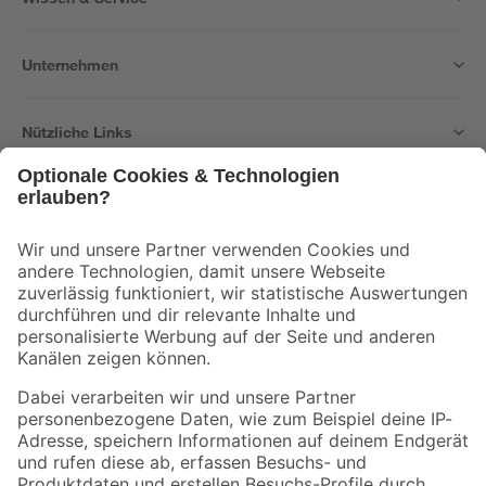
Unternehmen
Nützliche Links
Bleib auf dem Laufenden mit unserem Newsletter
Der toom Newsletter: Keine Angebote und Aktionen mehr verpassen!
Zur Newsletter Anmeldung
Folge uns
Zahlungsarten
Versandarten