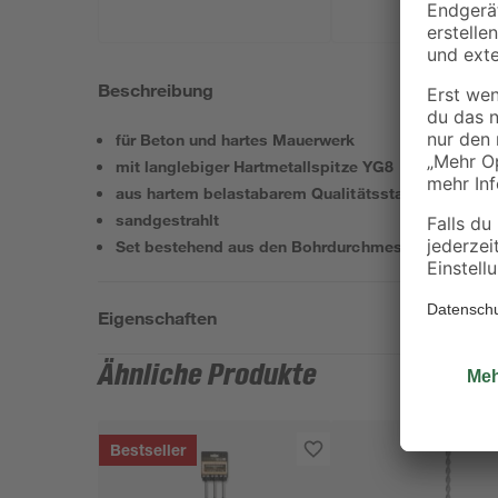
Beschreibung
für Beton und hartes Mauerwerk
mit langlebiger Hartmetallspitze YG8
aus hartem belastabarem Qualitätsstahl 40Cr
sandgestrahlt
Set bestehend aus den Bohrdurchmessern 10, 12, 
Eigenschaften
Ähnliche Produkte
Bestseller