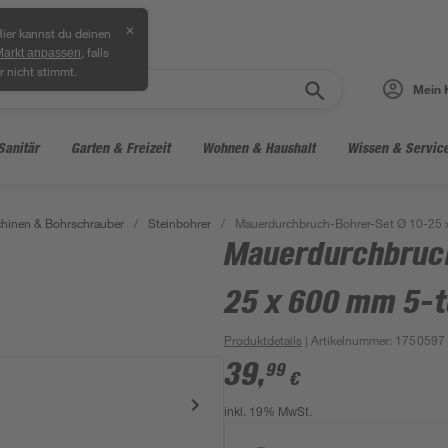
✕
ier kannst du deinen
, falls
Markt anpassen
r nicht stimmt.
Mein 
Sanitär
Garten & Freizeit
Wohnen & Haushalt
Wissen & Servic
hinen & Bohrschrauber
/
Steinbohrer
/
Mauerdurchbruch-Bohrer-Set Ø 10-25 x
Mauerdurchbruch
25 x 600 mm 5-te
Produktdetails
| Artikelnummer
:
1750597
39
,
99
€
inkl. 19% MwSt.