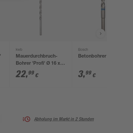
kwb
Bosch
'
Mauerdurchbruch-
Betonbohrer Ø 4 mm
Bohrer 'Profi' Ø 16 x
400 mm
22
,
3
,
99
99
€
€
Abholung im Markt in 2 Stunden