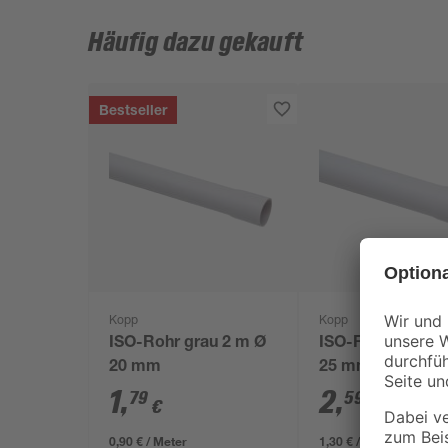
Häufig dazu gekauft
Bestseller
Kopp
Kopp
ISO-Rohr grau 2 m Ø
ISO-Rohr grau 2
20 mm
25 mm
1
,
2
,
79
59
€
€
0,90 € / Meter
1,30 € / Meter