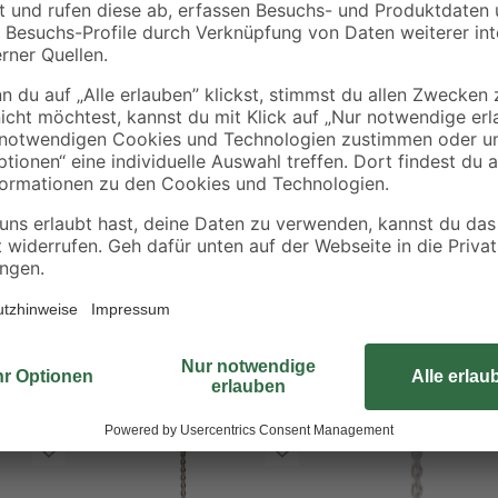
Set bestehend aus jeweils einem B
Gesamtlänge von 600 mm und eine
16, 22, 25 mm