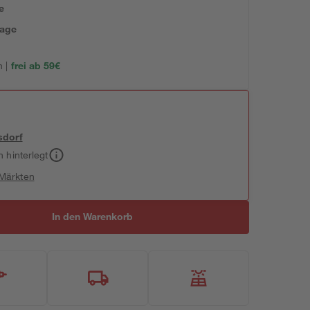
e
tage
 |
frei ab 59€
sdorf
h hinterlegt
 Märkten
In den Warenkorb