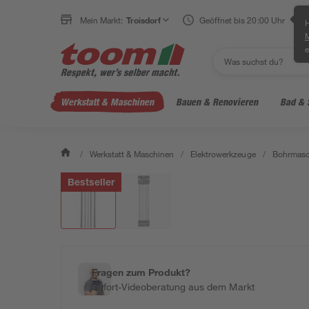
Mein Markt:
Troisdorf
Geöffnet bis 20:00 Uhr
H
e
Werkstatt & Maschinen
Bauen & Renovieren
Bad & 
/
Werkstatt & Maschinen
/
Elektrowerkzeuge
/
Bohrmasc
Bestseller
Fragen zum Produkt?
Sofort-Videoberatung aus dem Markt