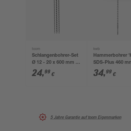
toom
kwb
Schlangenbohrer-Set
Hammerbohrer '
Ø 12 - 20 x 600 mm 3-
SDS-Plus 460 m
teilig
16 mm
24
,
34
,
99
99
€
€
5 Jahre Garantie auf toom Eigenmarken