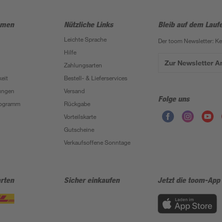
hmen
Nützliche Links
Bleib auf dem Lauf
Leichte Sprache
Der toom Newsletter: K
Hilfe
Zur Newsletter 
Zahlungsarten
eit
Bestell- & Lieferservices
ungen
Versand
Folge uns
Programm
Rückgabe
Vorteilskarte
Gutscheine
Verkaufsoffene Sonntage
rten
Sicher einkaufen
Jetzt die toom-App