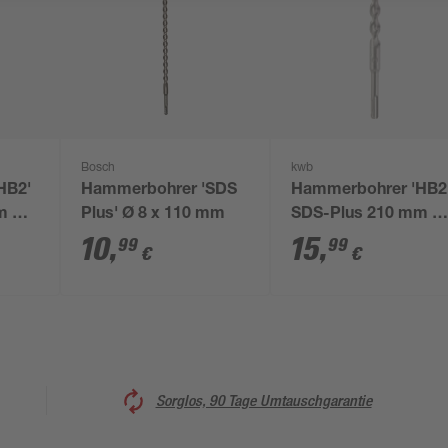
Bosch
kwb
HB2'
Hammerbohrer 'SDS
Hammerbohrer 'HB2
m Ø
Plus' Ø 8 x 110 mm
SDS-Plus 210 mm Ø
16 mm
10
,
15
,
99
99
€
€
Sorglos, 90 Tage Umtauschgarantie