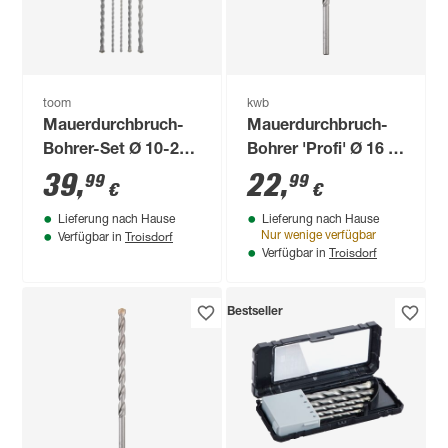
toom
kwb
Mauerdurchbruch-
Mauerdurchbruch-
Bohrer-Set Ø 10-25
Bohrer 'Profi' Ø 16 x
x 600 mm 5-teilig
400 mm
39
,
22
,
99
99
€
€
Lieferung nach Hause
Lieferung nach Hause
Troisdorf
Nur wenige verfügbar
Verfügbar in
Troisdorf
Verfügbar in
Bestseller