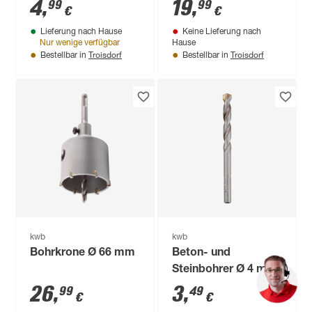
4
,
19
,
99
99
€
€
Lieferung nach Hause
Keine Lieferung nach
Nur wenige verfügbar
Hause
Troisdorf
Troisdorf
Bestellbar in
Bestellbar in
kwb
kwb
Bohrkrone Ø 66 mm
Beton- und
Steinbohrer Ø 4 mm
26
,
3
,
99
49
€
€