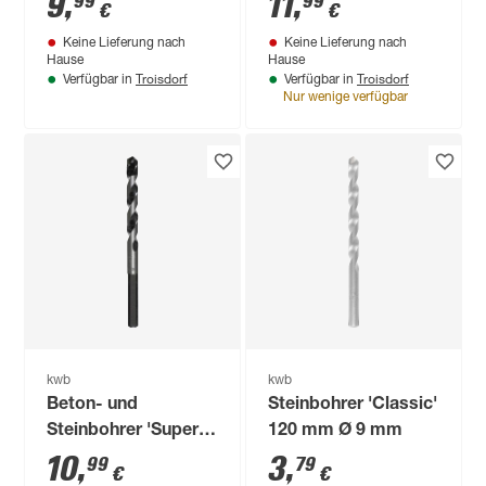
9
,
11
,
99
99
€
€
Sechskantschaft Ø
Keine Lieferung nach
Keine Lieferung nach
10 mm
Hause
Hause
Troisdorf
Troisdorf
Verfügbar in
Verfügbar in
Nur wenige verfügbar
kwb
kwb
Beton- und
Steinbohrer 'Classic'
Steinbohrer 'Super
120 mm Ø 9 mm
Rocker'
10
,
3
,
99
79
€
€
Sechskantschaft Ø 8