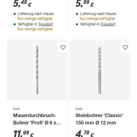
200 mm
5
,
5
,
49
99
€
€
Lieferung nach Hause
Lieferung nach Hause
Nur wenige verfügbar
Nur wenige verfügbar
Troisdorf
Troisdorf
Verfügbar in
Verfügbar in
Nur wenige verfügbar
kwb
kwb
Mauerdurchbruch-
Steinbohrer 'Classic'
Bohrer 'Profi' Ø 6 x
150 mm Ø 12 mm
400 mm
11
,
4
,
99
79
€
€