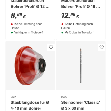
Mauerdurchbruch-
Mauerdurchbruch-
Bohrer 'Profi' Ø 12 x
Bohrer 'Profi' Ø 16 x
200 mm
200 mm
8
,
12
,
99
99
€
€
Keine Lieferung nach
Keine Lieferung nach
Hause
Hause
Troisdorf
Troisdorf
Verfügbar in
Verfügbar in
kwb
kwb
Staubfangdose für Ø
Steinbohrer 'Classic'
4-10 mm Bohrer
Ø 3 x 60 mm