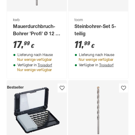
kwb
toom
Mauerdurchbruch-
Steinbohrer-Set 5-
Bohrer 'Profi' Ø 12 x
teilig
400 mm
17
,
11
,
99
99
€
€
Lieferung nach Hause
Lieferung nach Hause
Nur wenige verfügbar
Nur wenige verfügbar
Troisdorf
Troisdorf
Verfügbar in
Verfügbar in
Nur wenige verfügbar
Bestseller