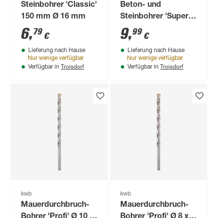
Steinbohrer 'Classic'
Beton- und
150 mm Ø 16 mm
Steinbohrer 'Super
Rocker'
6
,
9
,
79
99
€
€
Sechskantschaft Ø 6
Lieferung nach Hause
Lieferung nach Hause
mm
Nur wenige verfügbar
Nur wenige verfügbar
Troisdorf
Troisdorf
Verfügbar in
Verfügbar in
kwb
kwb
Mauerdurchbruch-
Mauerdurchbruch-
Bohrer 'Profi' Ø 10 x
Bohrer 'Profi' Ø 8 x