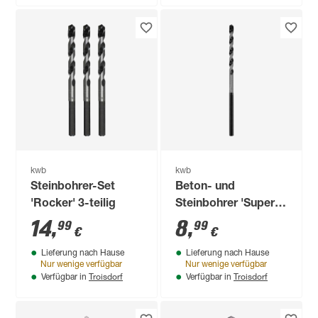
kwb
kwb
Steinbohrer-Set
Beton- und
'Rocker' 3-teilig
Steinbohrer 'Super
Rocker'
14
,
8
,
99
99
€
€
Sechskantschaft Ø 5
Lieferung nach Hause
Lieferung nach Hause
mm
Nur wenige verfügbar
Nur wenige verfügbar
Troisdorf
Troisdorf
Verfügbar in
Verfügbar in