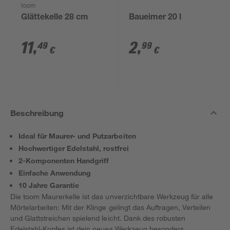
toom
Glättekelle 28 cm
Baueimer 20 l
11
,
2
,
49
99
€
€
Beschreibung
Ideal für Maurer- und Putzarbeiten
Hochwertiger Edelstahl, rostfrei
2-Komponenten Handgriff
Einfache Anwendung
10 Jahre Garantie
Die toom Maurerkelle ist das unverzichtbare Werkzeug für alle
Mörtelarbeiten: Mit der Klinge gelingt das Auftragen, Verteilen
und Glattstreichen spielend leicht. Dank des robusten
Edelstahl-Kopfes ist dein neues Werkzeug besonders