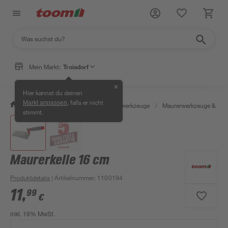
Mein Markt:
Troisdorf
✕
Hier kannst du deinen
, falls er nicht
Markt anpassen
/
Werkstatt & Maschinen
/
Handwerkzeuge
/
Maurerwerkzeuge & Fli
stimmt.
Maurerkelle 16 cm
Produktdetails
| Artikelnummer
:
1100194
11
,
99
€
inkl. 19% MwSt.