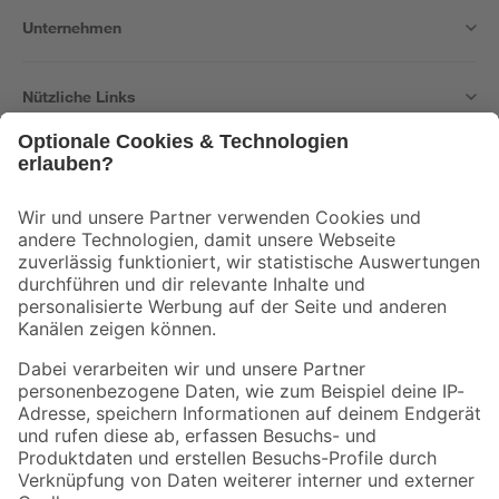
Unternehmen
Nützliche Links
Bleib auf dem Laufenden mit unserem Newsletter
Der toom Newsletter: Keine Angebote und Aktionen mehr verpassen!
Zur Newsletter Anmeldung
Folge uns
Zahlungsarten
Versandarten