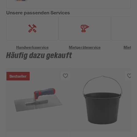
Unsere passenden Services
Handwerksservice
Mietgeräteservice
Miettra
Häufig dazu gekauft
Bestseller