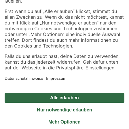
Sicher einkaufen
Jetzt die toom-App herunterladen
Alle Preisangaben in EUR inkl. gesetzl. MwSt.. Die dargestellten Angebote sind unter
Umständen nicht in allen Märkten verfügbar. Die angegebenen Verfügbarkeiten beziehen
sich auf den unter "Mein Markt" ausgewählten toom Baumarkt. Alle Angebote und
Produkte nur solange der Vorrat reicht.
*Paketversand ab 59 € versandkostenfrei, gilt nicht für Artikel mit Speditionsversand, hier
fallen zusätzliche Versandkosten an.
Datenschutz
Privatsphäre
Impressum
AGB
Nutzungsbedingungen
Widerrufsrecht
Vertrag widerrufen
Barrierefreiheit
© 2026 toom Baumarkt GmbH