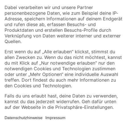
Zahlungsarten
Versandarten
Sicher einkaufen
Jetzt die toom-App herunterladen
Alle Preisangaben in EUR inkl. gesetzl. MwSt.. Die dargestellten Angebote sind unter
Umständen nicht in allen Märkten verfügbar. Die angegebenen Verfügbarkeiten beziehen
sich auf den unter "Mein Markt" ausgewählten toom Baumarkt. Alle Angebote und
Produkte nur solange der Vorrat reicht.
*Paketversand ab 59 € versandkostenfrei, gilt nicht für Artikel mit Speditionsversand, hier
fallen zusätzliche Versandkosten an.