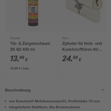
Soudal
Roro
Tür- & Zargenschaum
Zylinder für Holz- und
2K B2 400 ml
Kunststofftüren 40/40
mm
13
,
24
,
99
99
€
€
34,98 € / Liter
Beschreibung
aus Kunststoff-Mehrkammerprofil, Profilstärke 70 mm
integrierterm Stahlkern, Alu-Bodenschiene