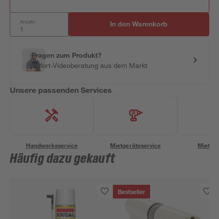
Anzahl:
In den Warenkorb
Fragen zum Produkt?
Sofort-Videoberatung aus dem Markt
Unsere passenden Services
Handwerksservice
Mietgeräteservice
Miettra
Häufig dazu gekauft
Bestseller