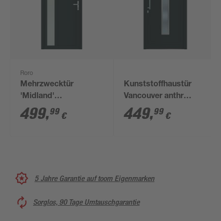
Roro
Mehrzwecktür
Kunststoffhaustür
'Midland'
Vancouver anthr
weiß/anthrazit 1000 x
1000x2100mm DIN L
499
,
449
,
99
99
€
€
2000 mm DIN R
5 Jahre Garantie auf toom Eigenmarken
Sorglos, 90 Tage Umtauschgarantie