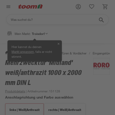
Mein Markt:
Troisdorf
✕
Hier kannst du deinen
, falls er nicht
Markt anpassen
/
Bauen & Renovieren
/
Fenster, Türen & Vordächer
/
Eingangstüren
stimmt.
Mehrzwecktür 'Midland'
weiß/anthrazit 1000 x 2000
mm DIN L
Produktdetails
| Artikelnummer
:
151128
Anschlagrichtung und Farbe auswählen
links | Weiß|Anthrazit
rechts | Weiß|Anthrazit