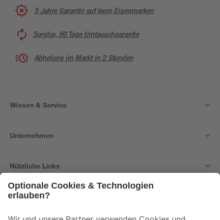
5 Jahre Garantie auf toom Eigenmarken
Sorglos, 90 Tage Umtauschgarantie
Abholung im Markt in 2 Stunden
Wissen & Service
Unternehmen
Nützliche Links
Bleib auf dem Laufenden mit unserem Newsletter
Der toom Newsletter: Keine Angebote und Aktionen mehr verpassen!