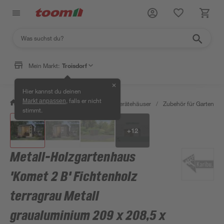
Mein Markt:
Troisdorf
✕
Hier kannst du deinen
, falls er nicht
Markt anpassen
/
Garten & Freizeit
/
Garten- & Gerätehäuser
/
Zubehör für Gartenhäu
stimmt.
+
12
Metall-Holzgartenhaus
'Komet 2 B' Fichtenholz
terragrau Metall
graualuminium 209 x 208,5 x