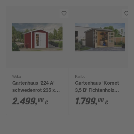
Weka
Karibu
Gartenhaus '224 A'
Gartenhaus 'Komet
schwedenrot 235 x
3,5 B' Fichtenholz
230 x 239 cm
terragrau /
2.499
,
1.799
,
00
00
€
€
graualuminium 238,5
x 209 x 242,5 cm