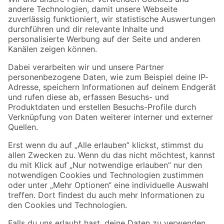
Zur Newsletter Anmeldung
Folge uns
Zahlungsarten
Versandarten
Sicher einkaufen
Jetzt die toom-App herunterladen