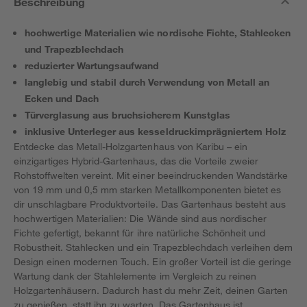
Beschreibung
hochwertige Materialien wie nordische Fichte, Stahlecken
und Trapezblechdach
reduzierter Wartungsaufwand
langlebig und stabil durch Verwendung von Metall an
Ecken und Dach
Türverglasung aus bruchsicherem Kunstglas
inklusive Unterleger aus kesseldruckimprägniertem Holz
Entdecke das Metall-Holzgartenhaus von Karibu – ein
einzigartiges Hybrid-Gartenhaus, das die Vorteile zweier
Rohstoffwelten vereint. Mit einer beeindruckenden Wandstärke
von 19 mm und 0,5 mm starken Metallkomponenten bietet es
dir unschlagbare Produktvorteile. Das Gartenhaus besteht aus
hochwertigen Materialien: Die Wände sind aus nordischer
Fichte gefertigt, bekannt für ihre natürliche Schönheit und
Robustheit. Stahlecken und ein Trapezblechdach verleihen dem
Design einen modernen Touch. Ein großer Vorteil ist die geringe
Wartung dank der Stahlelemente im Vergleich zu reinen
Holzgartenhäusern. Dadurch hast du mehr Zeit, deinen Garten
zu genießen, statt ihn zu warten. Das Gartenhaus ist