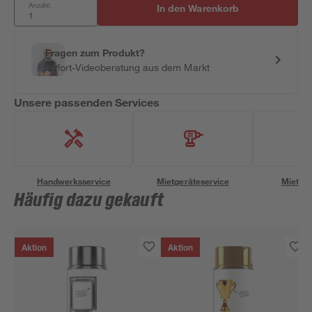
Anzahl:
In den Warenkorb
Fragen zum Produkt?
Sofort-Videoberatung aus dem Markt
Unsere passenden Services
Handwerksservice
Mietgeräteservice
Miettra
Häufig dazu gekauft
Aktion
Aktion