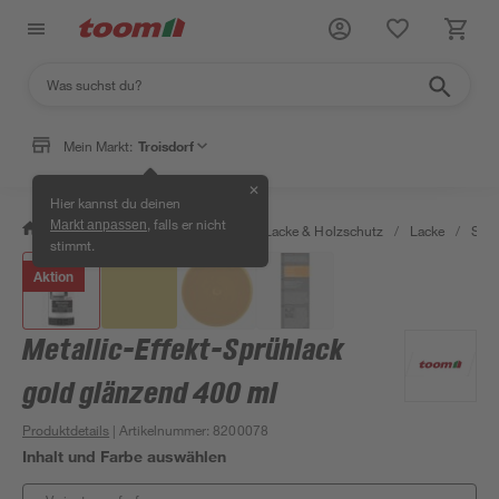
Mein Markt:
Troisdorf
✕
Hier kannst du deinen
, falls er nicht
Markt anpassen
/
Bauen & Renovieren
/
Farben, Lacke & Holzschutz
/
Lacke
/
Sprü
stimmt.
Aktion
Metallic-Effekt-Sprühlack
gold glänzend 400 ml
Produktdetails
| Artikelnummer
:
8200078
Inhalt und Farbe auswählen