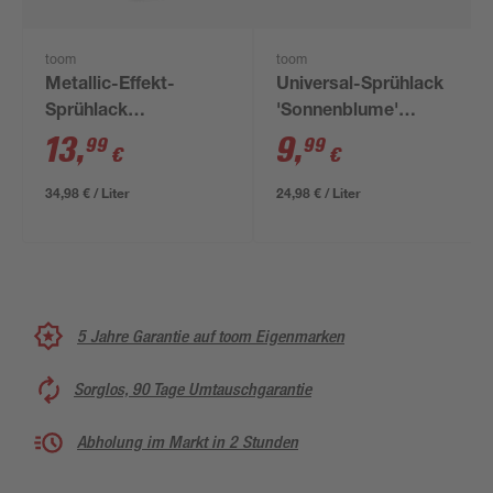
toom
toom
Metallic-Effekt-
Universal-Sprühlack
Sprühlack
'Sonnenblume'
silberfarben glänzend
orangegelb
13
,
9
,
99
99
€
€
400 ml
seidenmatt 400 ml
34,98 € / Liter
24,98 € / Liter
5 Jahre Garantie auf toom Eigenmarken
Sorglos, 90 Tage Umtauschgarantie
Abholung im Markt in 2 Stunden