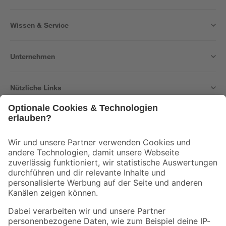
Wissen & Service
Unternehmen
Nützliche Links
Bleib auf dem Laufenden mit unserem Newsletter
Der toom Newsletter: Keine Angebote und Aktionen mehr verpassen!
Zur Newsletter Anmeldung
Folge uns