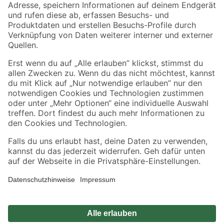
Zahlungsarten
Versandarten
Sicher einkaufen
Jetzt die toom-App herunterladen
Alle Preisangaben in EUR inkl. gesetzl. MwSt.. Die dargestellten Angebote sind unter
Umständen nicht in allen Märkten verfügbar. Die angegebenen Verfügbarkeiten beziehen
sich auf den unter "Mein Markt" ausgewählten toom Baumarkt. Alle Angebote und
Produkte nur solange der Vorrat reicht.
*Paketversand ab 59 € versandkostenfrei, gilt nicht für Artikel mit Speditionsversand, hier
fallen zusätzliche Versandkosten an.
Datenschutz
Privatsphäre
Impressum
AGB
Nutzungsbedingungen
Widerrufsrecht
Vertrag widerrufen